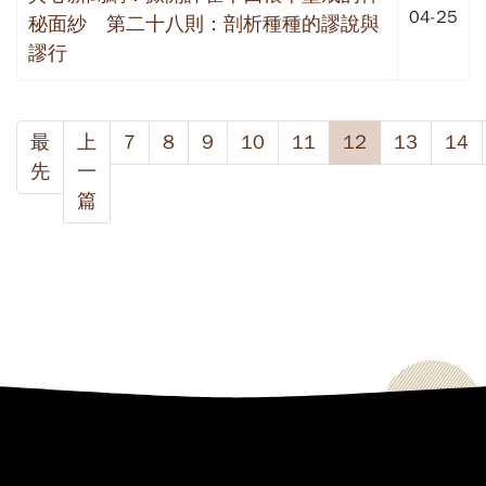
04-25
秘面紗 第二十八則：剖析種種的謬說與
謬行
最
上
7
8
9
10
11
12
13
14
先
一
篇