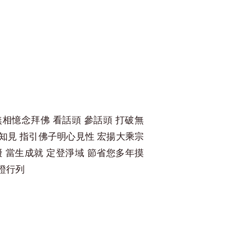
無相憶念拜佛 看話頭 參話頭 打破無
知見 指引佛子明心見性 宏揚大乘宗
礙 當生成就 定登淨域 節省您多年摸
證行列