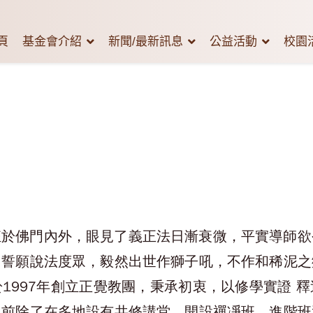
頁
基金會介紹
新聞/最新訊息
公益活動
校園
狂於佛門內外，眼見了義正法日漸衰微，平實導師欲
勇誓願說法度眾，毅然出世作獅子吼，不作和稀泥之
1997年創立正覺教團，秉承初衷，以修學實證 
目前除了在多地設有共修講堂，開設禪凈班、進階班