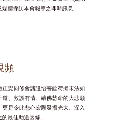
及媒體採訪本會報導之即時訊息。
視頻
徵正覺同修會諸證悟菩薩荷擔末法如
正道、救護有情、續佛慧命的大悲願
，更是令此悲心宏願發揚光大、深入
生的最佳助道因緣。