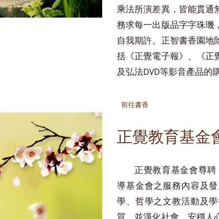
乘法所演差異，皆能貫通
務求每一出版品字字珠璣
自我期許。正智書香園地
括《正覺電子報》、《正
及弘法DVD等影音產品的
前往書香
正覺教育基金
正覺教育基金會尊聘
導基金會之服務內容及發
學、哲學之文教活動及學
質，並淨化社會、安穩人