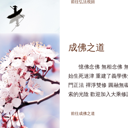
前往弘法視頻
成佛之道
憶佛念佛 無相念佛 
始生死迷津 重建了義學佛
門正法 禪淨雙修 圓融無
索的光陰 歡迎加入大乘修
前往成佛之道