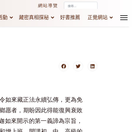
搜
網站導覽
尋...
活動
藏密真相探秘
好書推薦
正覺網站
令如來藏正法永續弘傳，更為免
鄉愿者，期盼因此得能復興衰敗
釋迦如來開示的第一義諦為宗旨，
和增上班，開講初、中、高級的