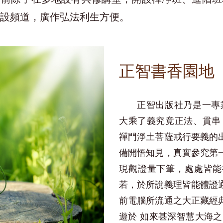
設頻道，廣作弘法利生方便。
正智書香園地
正智出版社乃是一專
大乘了義究竟正法、貫串
禪門淨土菩薩戒行要義的
備開悟知見，真實參究第
現觀證量下筆，處處皆能
若，於所說義理皆能體證
前電腦所流通之大正藏經
遊於 如來甚深智慧大海