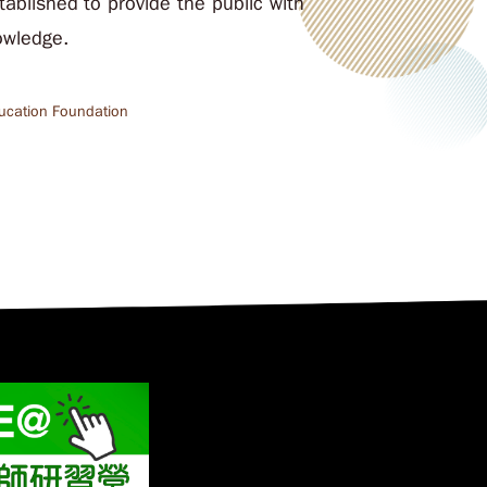
tablished to provide the public with
owledge.
ucation Foundation