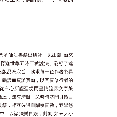
業的佛法書籍出版社，以出版 如來
 釋迦世尊五時三教說法、發顯了達
出版品為宗旨，務求每一位作者都具
一義諦而實證真如，以真實修行者的
從自心所證聖境而盡情流露文字般
通達，無有滯礙，又時時恭閱引徵目
典籍，相互佐證而闡發實教，勤學悠
之中，以諸法樂自娛，對於 如來大小