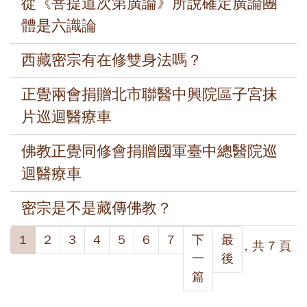
從《菩提道次第廣論》所說確定廣論團
體是六識論
西藏密宗有在修雙身法嗎？
正覺兩會捐贈北市聯醫中興院區子宮抹
片巡迴醫療車
佛教正覺同修會捐贈國軍臺中總醫院巡
迴醫療車
密宗是不是藏傳佛教？
1
2
3
4
5
6
7
下
最
第 1 頁，共 7 頁
一
後
篇