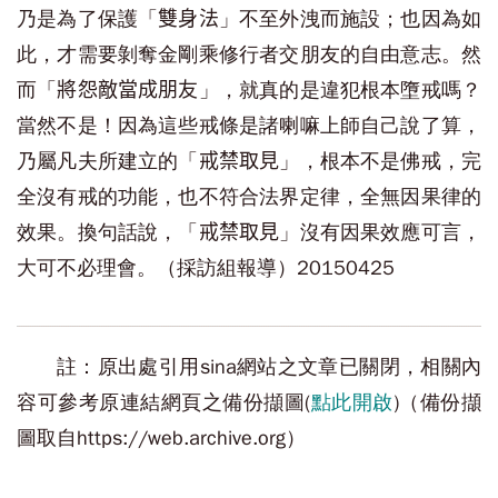
乃是為了保護「
」不至外洩而施設；也因為如
雙身法
此，才需要剝奪金剛乘修行者交朋友的自由意志。然
而「
」，就真的是違犯根本墮戒嗎？
將怨敵當成朋友
當然不是！因為這些戒條是諸喇嘛上師自己說了算，
乃屬凡夫所建立的「
」，根本不是佛戒，完
戒禁取見
全沒有戒的功能，也不符合法界定律，全無因果律的
效果。換句話說，「
」沒有因果效應可言，
戒禁取見
大可不必理會。（採訪組報導）20150425
註：原出處引用sina網站之文章已關閉，相關內
容可參考原連結網頁之備份擷圖(
點此開啟
)（備份擷
圖取自https://web.archive.org）