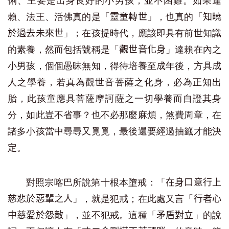
俐、主要是出身良好的小男孩，並不困難。如果達
賴、法王、活佛真的是「
」，也真的「
靈童轉世
知曉
」；在孩提時代，應該即具有前世知識
於過去未來世
的素養，然而包括號稱是「
」達賴在內之
觀世音化身
小男孩，個個愚昧無知，得待培養至成年後，方具成
人之學養，若真為觀世音菩薩之化身，必為正知出
胎，此孩童應具菩薩摩訶薩之一切學養而自證其身
分，如此豈不省事？也不必那麼麻煩，煞費周章，在
諸多小孩當中尋尋又覓覓，最後還要經過抽籤才能決
定。
對照宗喀巴所說第十根本墮戒：「
在身口意行上
」，就是犯戒；在此處又言「
慈悲於惡輩之人
行者心
」，並不犯戒。這種「
」的說
中慈愛於怨敵
矛盾對立