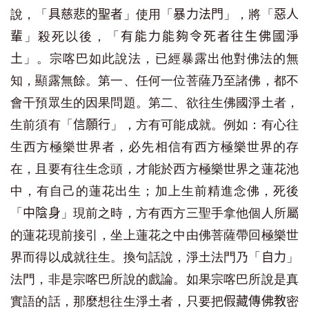
說，「
」使用「
」，將「
具慈悲的聖者
暴力法門
惡人
」殺死以後，「
輩
有能力能夠令死者往生佛國淨
」。宗喀巴如此說法，已經暴露出他對佛法的無
土
知，顯露無餘。第一、任何一位菩薩乃至諸佛，都不
會干預眾生的因果問題。第二、欲往生佛國淨土者，
生前須有「
」，方有可能成就。例如：有心往
信願行
生西方極樂世界者，必先相信有西方極樂世界的存
在，且要有往生念頭，才能於西方極樂世界之蓮花池
中，有自己的蓮花出生；加上生前精進念佛，死後
「
」現前之時，方有西方三聖手拿他個人所屬
中陰身
的蓮花現前接引，坐上蓮花之中由佛菩薩帶回極樂世
界而得以成就往生。換句話說，淨土法門乃「
」
自力
法門，非是宗喀巴所說的戲論。如果宗喀巴所說是真
實語的話，那麼想往生淨土者，只要把
密
假藏傳佛教