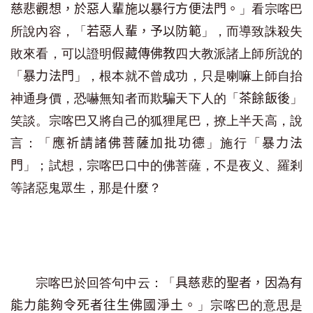
」看宗喀巴
慈悲觀想，於惡人輩施以暴行方便法門。
所說內容，「
」，而導致誅殺失
若惡人輩，予以防範
敗來看，可以證明
四大教派諸上師所說的
假藏傳佛教
「
」，根本就不曾成功，只是喇嘛上師自抬
暴力法門
神通身價，恐嚇無知者而欺騙天下人的「
」
茶餘飯後
笑談。宗喀巴又將自己的狐狸尾巴，撩上半天高，說
言：「
」施行「
應祈請諸佛菩薩加批功德
暴力法
」；試想，宗喀巴口中的佛菩薩，不是夜义、羅剎
門
等諸惡鬼眾生，那是什麼？
宗喀巴於回答句中云：「
具慈悲的聖者，因為有
」宗喀巴的意思是
能力能夠令死者往生佛國淨土。