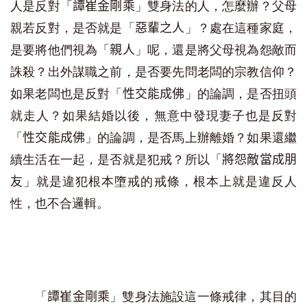
人是反對「
」雙身法的人，怎麼辦？父母
譚崔金剛乘
親若反對，是否就是「
」？處在這種家庭，
惡輩之人
是要將他們視為「
」呢，還是將父母視為怨敵而
親人
誅殺？出外謀職之前，是否要先問老闆的宗教信仰？
如果老闆也是反對「
」的論調，是否扭頭
性交能成佛
就走人？如果結婚以後，無意中發現妻子也是反對
「
」的論調，是否馬上辦離婚？如果還繼
性交能成佛
續生活在一起，是否就是犯戒？所以「
將怨敵當成朋
」就是違犯根本墮戒的戒條，根本上就是違反人
友
性，也不合邏輯。
「
」雙身法施設這一條戒律，其目的
譚崔金剛乘