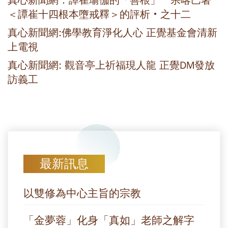
真心新聞網：譚崔瑜伽的「善根」 宗喀巴著
＜譚崔十四根本墮戒釋＞的評析‧之十二
真心新聞網:佛學教育淨化人心 正覺基金會清新
上電視
真心新聞網: 觀音亭上祈福現人龍 正覺DM發放
訪義工
最新訊息
以雙修為中心主旨的宗教
「金夢蓉」化身「真如」老師之解字