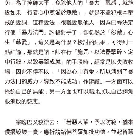
免；為了掩飾太平，免除他人的「
」觀感，就施
暴力
設如果「
」，就是不違犯根本墮
行者心中慈愛於怨敵
戒的說詞。這種說法，很難說服他人，因為已經決定
行使「
」誅殺對手了，卻忽然於「
」心
暴力法門
怨敵
生「
」，這又是為什麼？檢討的結果，可得到一
慈愛
點結論，那就是諸上師在行「
施咒、以法器擊碎、定
」的手段時，經常是以失敗收
中行殺，以致毒藥成就
場；因此不得不以：「
因為心中有愛，所以消弱了暴
」作辯護。一方面可以
力法門的威力，導致不能成功
掩飾自己的無能，另一方面也可以藉此展現自己鱷魚
眼淚般的慈悲。
宗喀巴又狡辯云：「
若惡人輩，予以防範，猶來
侵擾毀壞三寶，應祈請諸佛菩薩加批功德，並起智慧