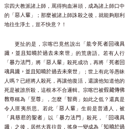
宗四大教派諸上師，罵得狗血淋頭，成為諸上師口中
的「
」；那麼被諸上師誅殺之後，就能夠順利
惡人輩
地往生淨土，豈不快意？！
更扯的是，宗喀巴竟然說出「
能令死者回魂具
」的荒唐語。若有人行
識，並且知曉於過去未來世
「
」將「
」殺死成功，再將「
暴力法門
惡人輩
死者回
」；世上有此等愚昧
魂具識，並且知曉於過去未來世
人嗎？已經將人殺死，再讓他復活，還讓他知道他的
死是被誰所殺，這根本不合邏輯。宗喀巴被
假藏傳佛
尊稱為「
」，怎麼「
」如此之低？還真是
教
至尊
智商
令人匪夷所思。若此「
」生前是普通人，被
惡人輩
「
」以「
」殺死，「
具慈悲的聖者
暴力法門
回魂具
」之後，居然大異往昔，搖身一變成為「
識
知曉於過