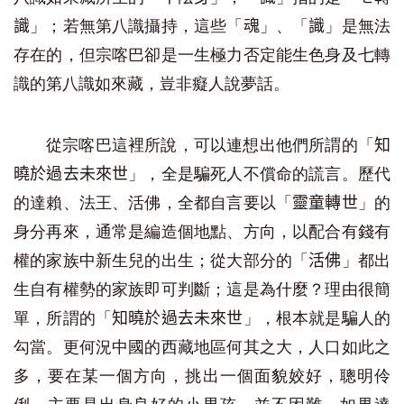
」；若無第八識攝持，這些「
」、「
」是無法
識
魂
識
存在的，但宗喀巴卻是一生極力否定能生色身及七轉
識的第八識如來藏，豈非癡人說夢話。
從宗喀巴這裡所說，可以連想出他們所謂的「
知
」，全是騙死人不償命的謊言。歷代
曉於過去未來世
的達賴、法王、活佛，全都自言要以「
」的
靈童轉世
身分再來，通常是編造個地點、方向，以配合有錢有
權的家族中新生兒的出生；從大部分的「
」都出
活佛
生自有權勢的家族即可判斷；這是為什麼？理由很簡
單，所謂的「
」，根本就是騙人的
知曉於過去未來世
勾當。更何況中國的西藏地區何其之大，人口如此之
多，要在某一個方向，挑出一個面貌姣好，聰明伶