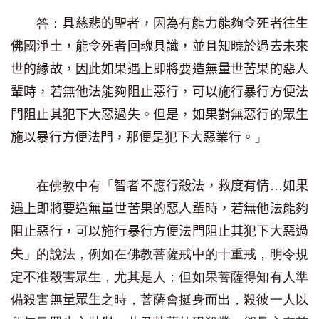
答：
具慈悲的聖者，因為有能力能夠令死者往生
佛國淨土，能令死者回魂具識，並且知曉於過去未來
世的緣故，因此如果遇上即將要造無量世苦果的惡人
輩時，若無他法能夠阻止惡行，可以施行暴行方便法
門阻止其犯下大惡過失。但是，如果對無惡行的眾生
」
施以暴行方便法門，那便是犯下大惡業行。
在佛教中有「
智者不應行殺法，救度有情…如果
遇上即將要造無量世苦果的惡人輩時，若無他法能夠
阻止惡行，可以施行暴行方便法門阻止其犯下大惡過
」的說法，例如在佛教菩薩戒中的十重戒，明令規
失
定不准殺害眾生，尤其是人；但如果菩薩得知有人準
備殺害
之時，菩薩會挺身而出，殺彼一人以
無量眾生