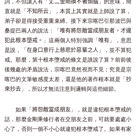
詞，不但讓人有「
」的意味，簡
丈二金剛摸不著頭腦
直就是「
」，本質上其實就是上師說了算，
不知所云
弟子卻是得接受重重束縛。接下來宗喀巴引那波巴與
桑提巴兩人的說法：「
唯有將怨敵當成朋友者，才違
」這兩個人特別強調「
」，意思
犯此根本墮戒。
唯有
是說，「
」，並不算犯
在身口意行上慈悲於惡輩之人
戒。那麼，第十根本墮戒的條文是誰說了算？前前後
後幾處的矛盾說法，宗喀巴竟然視而不見；究竟是宗
喀巴的文筆敏感度太差，還是他的著作根本就是「
抄
」，所以才無法注意到邏輯與這些細節。
來抄去
如果「
」，就是違犯根本墮戒的
將怨敵當成朋友
話，那麼金剛乘修行者在交朋友之前，可就要處處小
心了，否則一個不小心就違犯根本墮戒了。如果有家