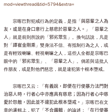
mod=viewthread&tid=5794&extra=
宗喀巴對犯戒行為的定義，是指「
與惡輩之人為
」「
友，或是在身口意行上慈悲於惡輩之人。
惡輩之
」就是前則所說的「
」。換句話說，凡是
人
邪劣眾生
對「
」雙身法不信、有抵制行為之人，或
譚崔金剛乘
是有輕毀喇嘛、輕視喇嘛之人，這些人全都是宗喀巴
眼中的「
」、「
」。倘若與這批人
邪劣眾生
惡輩之人
作朋友，或是對他們慈悲，就是違犯第十根本墮戒。
宗喀巴又云：「
有義說，即便在行使暴力法門對
治惡人時，行者心中亦應具有慈悲；因為行者心中慈
」宗喀巴在文
愛於怨敵，因此並不違犯此根本墮戒。
章的邏輯上，犯了「
」的論述：「
不合邏輯
在行使暴