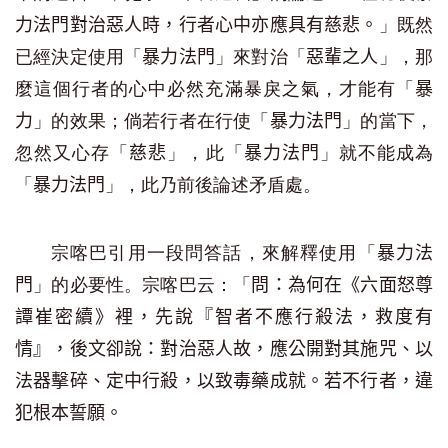
」既然
力法門對治惡人時，行者心中亦應具有慈悲。
已經決定使用「
」來對治「
」，那
暴力法門
惡輩之人
麼這個行者的心中必然充滿暴戾之氣，才能有「
暴
」的效果；倘若行者在行使「
」的當下，
力
暴力法門
忽然又心存「
」，此「
」就不能成為
慈悲
暴力法門
「
」，此乃前後論述矛盾處。
暴力法門
宗喀巴引用一段問答話，來解釋使用「
暴力法
」的必要性。宗喀巴云：「
門
問：為何在《六面怒尊
譚崔密續》裡，先說『智者不應行殺法，救度有
情』，後文卻說：對治惡人故，應公開對其施咒、以
法器擊碎、定中行殺，以致毒藥成就。若不行者，違
犯根本誓願。