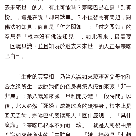
」的人，有此可能嗎？宗喀巴是在寫「
去未來世
封神
」，還是在說「
」？不但智商有問題，對
榜
聊齋誌異
佛法的知見，簡直是「
」；「
」的
付之闕如
付之闕如
意思是「
」，如此看來，最需要
根本沒有佛法知見
「
」的人正是宗喀
回魂具識，並且知曉於過去未來世
巴自己。
「
」乃第八識如來藏藉著父母的和
生命的真實相
合之緣所生，故說我們的色身與第八識如來藏「
非一
」；第八識如來藏一旦離開身體「
」以
非異
一段時間
後，此人必然「
」成為敗壞的無根身，根本上是
死透
回天乏術，宗喀巴想要讓死人「
」、「
回什麼魂
具什
」？宗喀巴根本不知道「
」，就是人死後由第
麼識
魂
八識如來藏所生的「
」，「
」指的是「
中陰身
識
七轉