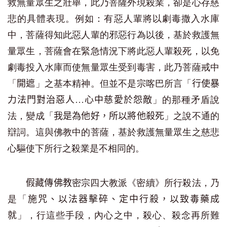
救無量眾生之壯舉，此乃菩薩外現殺業，卻是心存慈
悲的具體表現。例如：有惡人輩將以劇毒撒入水庫
中，菩薩得知此惡人輩的邪惡行為以後，基於救護無
量眾生，菩薩會在緊急情況下將此惡人輩殺死，以免
劇毒投入水庫而使無量眾生受到毒害，此乃菩薩戒中
「
」之基本精神。但並不是宗喀巴所言「
開遮
行使暴
」的那種矛盾說
力法門對治惡人…心中慈愛於怨敵
法，變成「
」之說不通的
我是為他好，所以將他殺死
辯詞。這與佛教中的菩薩，基於救護無量眾生之慈悲
心驅使下所行之殺業是不相同的。
密宗四大教派《密續》所行殺法，乃
假藏傳佛教
是「
施咒、以法器擊碎、定中行殺，以致毒藥成
」，行這些手段，內心之中，殺心、殺念再所難
就