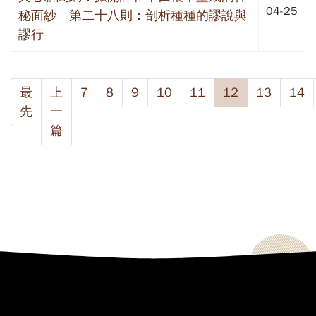
04-25
秘面紗 第二十八則：剖析種種的謬說與
謬行
最
上
7
8
9
10
11
12
13
14
先
一
篇