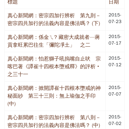
標題
日期
2015-
真心新聞網：密宗四加行辨析 第九則－
07-23
密宗四共加行的法義內容是佛法嗎？ (下)
2015-
真心新聞網：係金ㄟ? 藏密大成就者—蔣
07-17
貢拿旺累巴往生「彌陀凈土」 之二
2015-
真心新聞網：怕惹獅子吼摀嘴自止吠 宗
07-12
喀巴著《譚崔十四根本墮戒釋》的評析‧
之三十一
2015-
真心新聞網：掀開譚崔十四根本墮戒的神
07-07
秘面紗 第三十三則：無上瑜伽之手印
(中)
2015-
真心新聞網：密宗四加行辨析 第八則－
07-02
密宗四共加行的法義內容是佛法嗎？ (中)