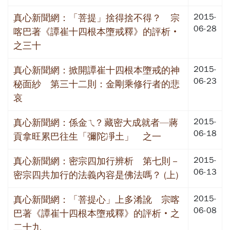
2015-
真心新聞網：「菩提」捨得捨不得？ 宗
06-28
喀巴著《譚崔十四根本墮戒釋》的評析‧
之三十
2015-
真心新聞網：掀開譚崔十四根本墮戒的神
06-23
秘面紗 第三十二則：金剛乘修行者的悲
哀
2015-
真心新聞網：係金ㄟ? 藏密大成就者—蔣
06-18
貢拿旺累巴往生「彌陀凈土」 之一
2015-
真心新聞網：密宗四加行辨析 第七則－
06-13
密宗四共加行的法義內容是佛法嗎？ (上)
2015-
真心新聞網：「菩提心」上多淆訛 宗喀
06-08
巴著《譚崔十四根本墮戒釋》的評析‧之
二十九