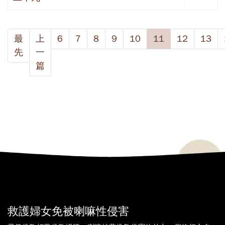
最
上
6
7
8
9
10
11
12
13
先
一
篇
救護婦女免被喇嘛性侵害