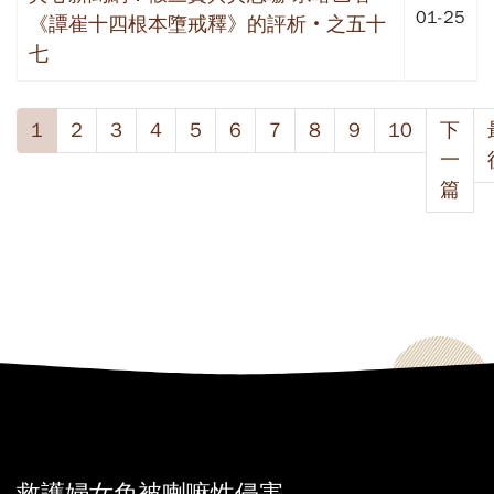
01-25
《譚崔十四根本墮戒釋》的評析‧之五十
七
1
2
3
4
5
6
7
8
9
10
下
一
篇
救護婦女免被喇嘛性侵害