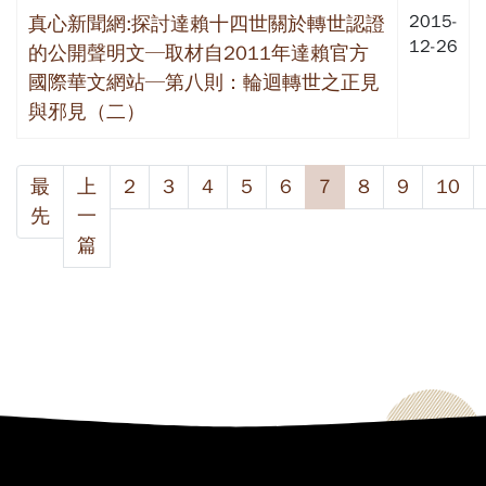
2015-
真心新聞網:探討達賴十四世關於轉世認證
12-26
的公開聲明文─取材自2011年達賴官方
國際華文網站─第八則：輪迴轉世之正見
與邪見（二）
最
上
2
3
4
5
6
7
8
9
10
先
一
篇