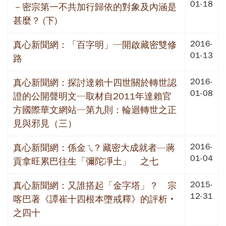
01-18
－密宗第一不共加行歸依的對象及內涵是
甚麼？ (下)
2016-
真心新聞網：「百字明」─開啟藏密雙修
01-13
路
2016-
真心新聞網：探討達賴十四世關於轉世認
01-08
證的公開聲明文─取材自2011年達賴官
方國際華文網站─第九則：輪迴轉世之正
見與邪見（三）
2016-
真心新聞網：係金ㄟ? 藏密大成就者—蔣
01-04
貢拿旺累巴往生「彌陀凈土」 之七
2015-
真心新聞網：又誰搭起「金字塔」？ 宗
12-31
喀巴著《譚崔十四根本墮戒釋》的評析‧
之四十