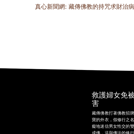
真心新聞網: 藏傳佛教的持咒求財治
救護婦女免
害
藏傳佛教打著佛教招
寶的外衣，假修行之
癡地迷信男女性交的
成佛，這與佛法的修