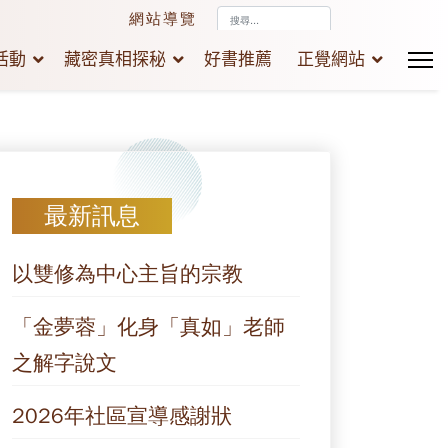
搜
網站導覽
尋...
活動
藏密真相探秘
好書推薦
正覺網站
最新訊息
以雙修為中心主旨的宗教
「金夢蓉」化身「真如」老師
之解字說文
2026年社區宣導感謝狀