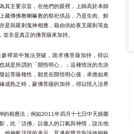
為其主要宗旨，在他們的眼裡，上師高於本師
上藏傳佛教喇嘛教的祭祀供品，乃是生肉、鮮
亦是與羅剎鬼神相應，藉由供給夜叉羅剎等血
，並非是真正的佛菩薩來加持。
在參禪當中無法突破，跪求佛菩薩加持，得以
也就是所謂的「開悟明心」；這種情況的先決
發起菩薩種性，願意在開悟明心後，承擔如來
緣成熟之時，蒙佛菩薩的加持，得以悟入法界
神的相應法；例如2011年四月十七日中天娛樂
影，此「活佛」以傲人的口氣與神情，說出他
，他神氣活現的表示，耳邊有聲音告訴他銅板