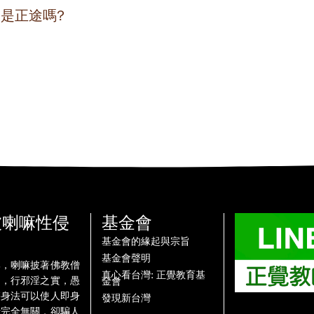
病是正途嗎?
被喇嘛性侵
基金會
基金會的緣起與宗旨
基金會聲明
牌，喇嘛披著佛教僧
真心看台灣: 正覺教育基
名，行邪淫之實，愚
金會
雙身法可以使人即身
發現新台灣
行完全無關，卻騙人