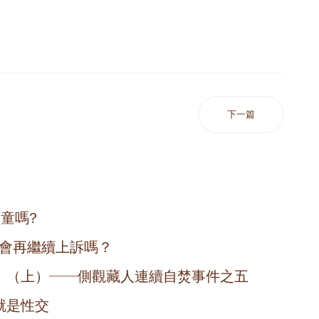
下一篇
童嗎?
問會再繼續上訴嗎？
」（上）──側觀藏人連續自焚事件之五
就是性交