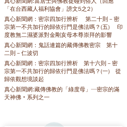
真心新聞網:當居士與佛教徒碰到俗人（回應
「在台西藏人福利協會」謗文5之2）
真心新聞網：密宗四加行辨析 第二十則－密
宗第一不共加行的歸依行門是佛法嗎？(五) 印
度教無二濕婆派對金剛亥母本尊崇拜的影響
真心新聞網：鬼話連篇的藏傳佛教密宗 第十
二則－仁波切
真心新聞網：密宗四加行辨析 第十六則－密
宗第一不共加行的歸依行門是佛法嗎？(一) 從
歸依觀想境談起
真心新聞網:藏傳佛教的「綠度母」─密宗的滿
天神佛‧系列之一