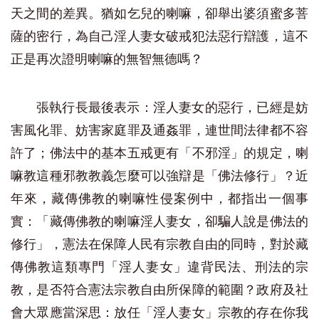
天之間的差異。猶如乞兒的喇嘛，卻舉出婆須蜜多菩
薩的密行，為自己淫人妻女破戒犯法惡行辯護，這不
正是再次證明喇嘛的無智無德嗎？
張執行長最後表示：淫人妻女的惡行，已經是妨
害風化罪、妨害家庭罪及通姦罪，連世間法律都不容
許了；佛法中的基本五戒更有「不邪淫」的規定，喇
嘛教這種邪教教義怎麼可以強辯是「佛法修行」？近
年來，藏傳佛教的喇嘛性侵案例中，都指出一個事
實：「藏傳佛教的喇嘛淫人妻女，卻騙人說是佛法的
修行」，憲法在保障人民有宗教自由的同時，對於藏
傳佛教這類專門「淫人妻女」違背民法、刑法的宗
教，是否符合憲法宗教自由所保障的範圍？政府及社
會大眾應當深思：放任「淫人妻女」宗教的存在你我