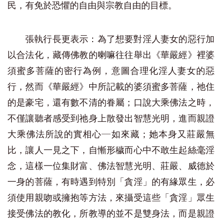
民，有免於恐懼的自由與宗教自由的目標。
張執行長更表示：為了想要對淫人妻女的惡行加
以合法化，藏傳佛教的喇嘛往往舉出《華嚴經》裡婆
須蜜多菩薩的密行為例，意圖合理化淫人妻女的惡
行，然而《華嚴經》中所記載的婆須蜜多菩薩，祂住
的是豪宅，還有數不清的眷屬；口說大乘佛法之時，
不僅讓聽者感受到祂身上散發出智慧光明，進而親證
大乘佛法所說的實相心─如來藏；她本身又莊嚴無
比，讓人一見之下，自慚形穢而心中不敢生起絲毫淫
念，這樣一位集財富、佛法智慧光明、莊嚴、威德於
一身的菩薩，有時遇到特別「貪淫」的有緣眾生，必
須使用親吻或擁抱等方法，來攝受這些「貪淫」眾生
接受佛法的教化，所教導的並不是雙身法，而是親證