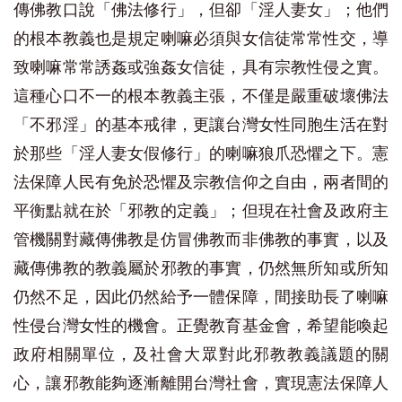
傳佛教口說「佛法修行」，但卻「淫人妻女」；他們
的根本教義也是規定喇嘛必須與女信徒常常性交，導
致喇嘛常常誘姦或強姦女信徒，具有宗教性侵之實。
這種心口不一的根本教義主張，不僅是嚴重破壞佛法
「不邪淫」的基本戒律，更讓台灣女性同胞生活在對
於那些「淫人妻女假修行」的喇嘛狼爪恐懼之下。憲
法保障人民有免於恐懼及宗教信仰之自由，兩者間的
平衡點就在於「邪教的定義」；但現在社會及政府主
管機關對藏傳佛教是仿冒佛教而非佛教的事實，以及
藏傳佛教的教義屬於邪教的事實，仍然無所知或所知
仍然不足，因此仍然給予一體保障，間接助長了喇嘛
性侵台灣女性的機會。正覺教育基金會，希望能喚起
政府相關單位，及社會大眾對此邪教教義議題的關
心，讓邪教能夠逐漸離開台灣社會，實現憲法保障人