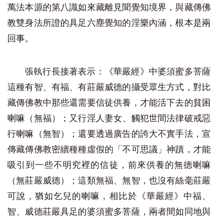
萬法本源的第八識如來藏離見聞覺知境界，與藏傳佛
教雙身法所證的具足六塵覺知的淫樂內涵，根本是兩
回事。
張執行長接著表示：《華嚴經》中婆須蜜多菩薩
這種有智、有福、有莊嚴威德的攝受眾生方式，對比
藏傳佛教中那些還需要信徒供養，才能活下去的貧困
喇嘛（無福）；又行淫人妻女、觸犯世間法律破戒惡
行喇嘛（無智）；還要透過廣告的誇大不實手法，宣
傳藏傳佛教密續種種虛假的「不可思議」神蹟，才能
吸引到一些不明究裡的信徒，前來供養的無德喇嘛
（無莊嚴威德）；這類無福、無智，也沒有絲毫莊嚴
可說，猶如乞兒的喇嘛，相比於《華嚴經》中福、
智、威德莊嚴具足的婆須蜜多菩薩，兩者間如同地與