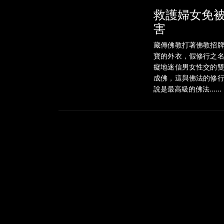
救護婦女免
害
藏傳佛教打著佛教招
寶的外衣，假修行之
癡地迷信男女性交的
成佛，這與佛法的修
說是最高級的佛法......