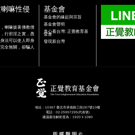
被喇嘛性侵
基金會
基金會的緣起與宗旨
基金會聲明
牌，喇嘛披著佛教僧
真心看台灣: 正覺教育基
名，行邪淫之實，愚
金會
雙身法可以使人即身
發現新台灣
行完全無關，卻騙人
地址：10367 臺北市承德路三段267號10樓
電話：02-25957295(代表號)
建議最佳解析度為：1920 X 1080