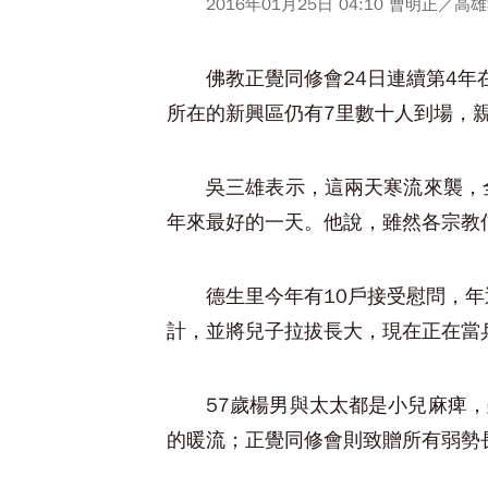
2016年01月25日 04:10 曹明正／高
佛教正覺同修會24日連續第4
所在的新興區仍有7里數十人到場，
吳三雄表示，這兩天寒流來襲，
年來最好的一天。他說，雖然各宗教
德生里今年有10戶接受慰問，
計，並將兒子拉拔長大，現在正在當
57歲楊男與太太都是小兒麻痺
的暖流；正覺同修會則致贈所有弱勢長