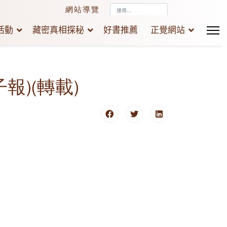
搜
網站導覽
尋...
活動
藏密真相探秘
好書推薦
正覺網站
報)(轉載)