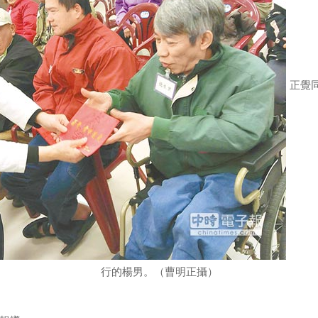
正覺
行的楊男。（曹明正攝）