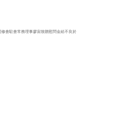
同修會駐會常務理事廖宙致贈慰問金給不良於