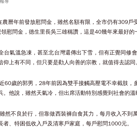
雄報導
年在農曆年前發放慰問金，雖然名額有限，全市仍有309
親領慰問金，德生里長吳三雄稱讚，這是40幾年來最好的
全台氣溫急凍，甚至北台灣還傳出下雪，但有正覺同修會
信仰上有不同，但只要是勸人向善的宗教，就值得去認同
年近60歲的郭男，28年前因為雙手接觸高壓電不幸截肢
兵。他說，雖然天氣冷，但出席活動特別感覺到社會的溫
，雖然不良於行，但靠做西裝褲自食其力，每月收入不到
者、特困低收入戶及清寒戶家庭，每戶慰問1000元。