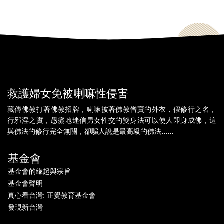
救護婦女免被喇嘛性侵害
藏傳佛教打著佛教招牌，喇嘛披著佛教僧寶的外衣，假修行之名，
行邪淫之實，愚癡地迷信男女性交的雙身法可以使人即身成佛，這
與佛法的修行完全無關，卻騙人說是最高級的佛法......
基金會
基金會的緣起與宗旨
基金會聲明
真心看台灣: 正覺教育基金會
發現新台灣