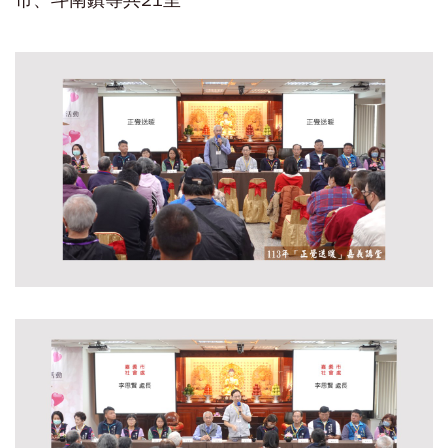
市、斗南鎮等共21里