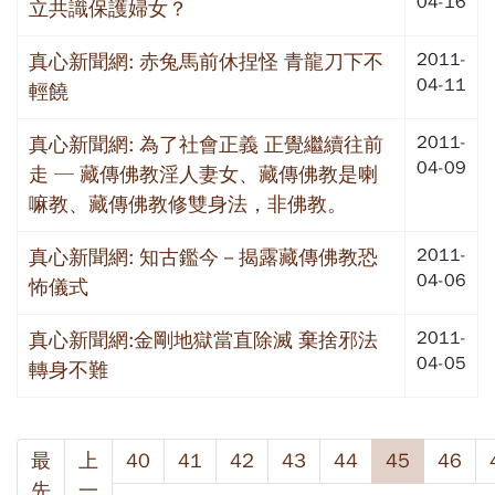
04-16
立共識保護婦女？
2011-
真心新聞網: 赤兔馬前休捏怪 青龍刀下不
04-11
輕饒
2011-
真心新聞網: 為了社會正義 正覺繼續往前
04-09
走 ─ 藏傳佛教淫人妻女、藏傳佛教是喇
嘛教、藏傳佛教修雙身法，非佛教。
2011-
真心新聞網: 知古鑑今－揭露藏傳佛教恐
04-06
怖儀式
2011-
真心新聞網:金剛地獄當直除滅 棄捨邪法
04-05
轉身不難
最
上
40
41
42
43
44
45
46
先
一