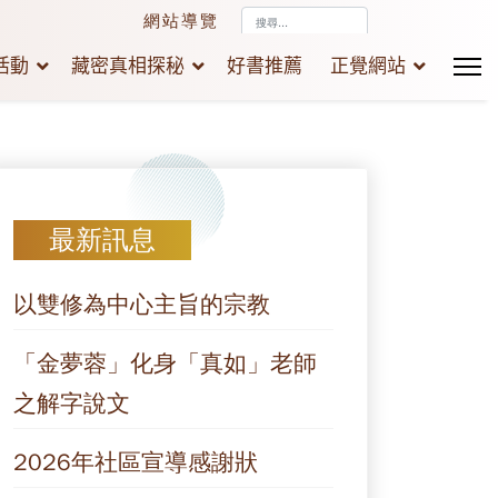
搜
網站導覽
尋...
活動
藏密真相探秘
好書推薦
正覺網站
最新訊息
以雙修為中心主旨的宗教
「金夢蓉」化身「真如」老師
之解字說文
2026年社區宣導感謝狀