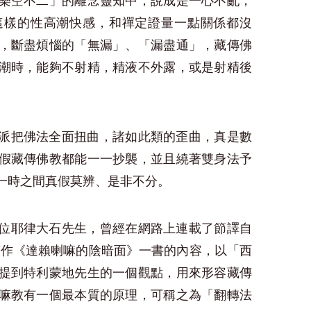
樂空不二」的離念靈知中，說成是一心不亂，
這樣的性高潮快感，和禪定證量一點關係都沒
，斷盡煩惱的「無漏」、「漏盡通」，藏傳佛
潮時，能夠不射精，精液不外露，或是射精後
派把佛法全面扭曲，諸如此類的歪曲，真是數
假藏傳佛教都能一一抄襲，並且繞著雙身法予
一時之間真假莫辨、是非不分。
位耶律大石先生，曾經在網路上連載了節譯自
先生的著作《達賴喇嘛的陰暗面》一書的內容，以「西
提到特利蒙地先生的一個觀點，用來形容藏傳
嘛教有一個最本質的原理，可稱之為「翻轉法