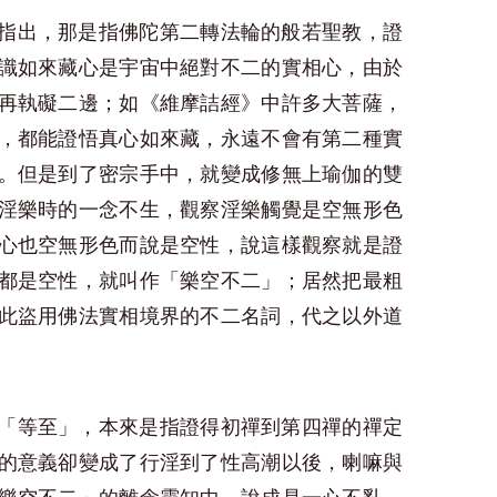
指出，那是指佛陀第二轉法輪的般若聖教，證
識如來藏心是宇宙中絕對不二的實相心，由於
再執礙二邊；如《維摩詰經》中許多大菩薩，
，都能證悟真心如來藏，永遠不會有第二種實
。但是到了密宗手中，就變成修無上瑜伽的雙
淫樂時的一念不生，觀察淫樂觸覺是空無形色
心也空無形色而說是空性，說這樣觀察就是證
都是空性，就叫作「樂空不二」；居然把最粗
此盜用佛法實相境界的不二名詞，代之以外道
「等至」，本來是指證得初禪到第四禪的禪定
的意義卻變成了行淫到了性高潮以後，喇嘛與