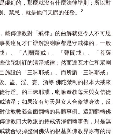
是虛幻的，那麼就沒有什麼法律準則；所以對
2
則、禁忌，就是他們天賦的任務。
，藏傳佛教對「戒律」的曲解就更令人不可思
事長達瓦才仁辯解說
喇嘛都是守戒律的
，一般
戒」、「八關齋戒」、「聲聞戒」、「菩薩
些佛陀制訂的清淨戒律；然而達瓦才仁和眾喇
己施設的「三昧耶戒」。而所謂「三昧耶戒」
殺、盜、淫、妄、酒等 佛陀禁制的根本大戒來
徒行淫」的三昧耶戒，喇嘛奉教每天與女信徒
戒清淨；如果沒有每天與女人合修雙身法，反
對佛教教義全面翻轉的具體事例。這類翻轉佛
傳佛教四大教派的
持戒清淨翻轉事例
，只是無
戒就會毀掉整個佛法的根基與佛教界原有的清