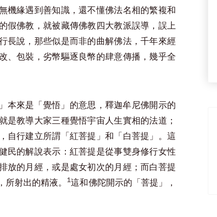
無機緣遇到善知識，還不懂佛法名相的繁複和
的假佛教，就被藏傳佛教四大教派誤導，誤上
行長說，那些似是而非的曲解佛法，千年來經
改、包裝，劣幣驅逐良幣的肆意傳播，幾乎全
」本來是「覺悟」的意思，釋迦牟尼佛開示的
就是教導大家三種覺悟宇宙人生實相的法道；
，自行建立所謂「紅菩提」和「白菩提」。這
健民的解說表示：紅菩提是從事雙身修行女性
排放的月經，或是處女初次的月經；而白菩提
1
，所射出的精液。
這和佛陀開示的「菩提」，