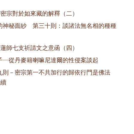
 密宗對於如來藏的解釋（二）
的神秘面紗 第三十則：談諸法無名相的種種
 蓮師七支祈請文之意函（四）
子─從丹麥籍喇嘛尼達爾的性侵案談起
九則－密宗第一不共加行的歸依行門是佛法
密續