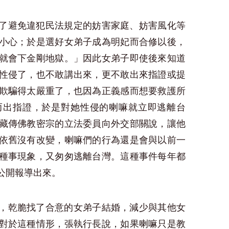
了避免違犯民法規定的妨害家庭、妨害風化等
小心；於是選好女弟子成為明妃而合修以後，
就會下金剛地獄。」因此女弟子即使後來知道
性侵了，也不敢講出來，更不敢出來指證或提
欺騙得太嚴重了，也因為正義感而想要救護所
而出指證，於是對她性侵的喇嘛就立即逃離台
藏傳佛教密宗的立法委員向外交部關說，讓他
依舊沒有改變，喇嘛們的行為還是會與以前一
種事現象，又匆匆逃離台灣。這種事件每年都
公開報導出來。
，乾脆找了合意的女弟子結婚，減少與其他女
對於這種情形，張執行長說，如果喇嘛只是教