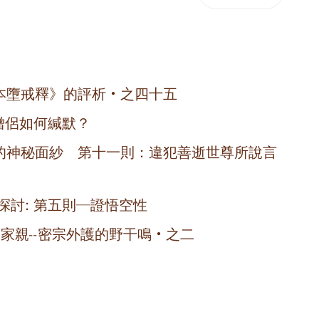
本墮戒釋》的評析‧之四十五
僧侶如何緘默？
的神秘面紗 第十一則：違犯善逝世尊所說言
探討: 第五則─證悟空性
家親--密宗外護的野干鳴‧之二