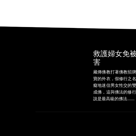
救護婦女免
害
藏傳佛教打著佛教招
寶的外衣，假修行之
癡地迷信男女性交的
成佛，這與佛法的修
說是最高級的佛法......