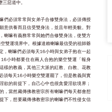
墮三惡道中。
嘛們必須常常與女弟子合修雙身法，必須傳授
願意供養而且信受雙身法，並且年輕美貌。對
，喇嘛有義務常常與她們合修雙身法，使雙方
樂空雙運境界中。根據達賴喇嘛最信受的祖師爺
定，喇嘛們必須每天16小時與女弟子抱在一起
16小時都要住在兩人合抱的樂空雙運「報身
這樣的教義，其他三大派的紅教、白教、花教
必須每天16小時樂空雙運罷了，但是教義與實
淫欲的前提下，自己心中也很貪愛淫欲境界；
的，當然藏傳佛教密宗所有喇嘛們每天都會想
提下，想要藏傳佛教密宗的喇嘛們不性侵女信