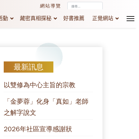
搜
網站導覽
尋...
活動
藏密真相探秘
好書推薦
正覺網站
最新訊息
以雙修為中心主旨的宗教
「金夢蓉」化身「真如」老師
之解字說文
2026年社區宣導感謝狀