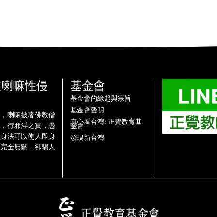
被喇嘛性侵
基金會
基金會的緣起與宗旨
基金會聲明
牌，喇嘛披著佛教僧
真心看台灣: 正覺教育基
名，行邪淫之實，愚
金會
雙身法可以使人即身
發現新台灣
行完全無關，卻騙人