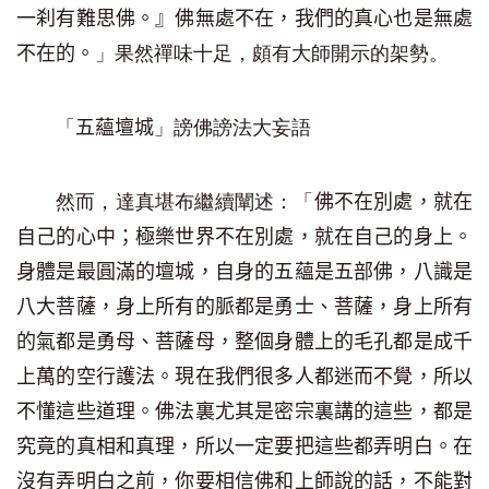
一刹有難思佛。』佛無處不在，我們的真心也是無處
」果然禪味十足，頗有大師開示的架勢。
不在的。
「
」謗佛謗法大妄語
五蘊壇城
然而，達真堪布繼續闡述：「
佛不在別處，就在
自己的心中；極樂世界不在別處，就在自己的身上。
身體是最圓滿的壇城，自身的五蘊是五部佛，八識是
八大菩薩，身上所有的脈都是勇士、菩薩，身上所有
的氣都是勇母、菩薩母，整個身體上的毛孔都是成千
上萬的空行護法。現在我們很多人都迷而不覺，所以
不懂這些道理。佛法裏尤其是密宗裏講的這些，都是
究竟的真相和真理，所以一定要把這些都弄明白。在
沒有弄明白之前，你要相信佛和上師說的話，不能對