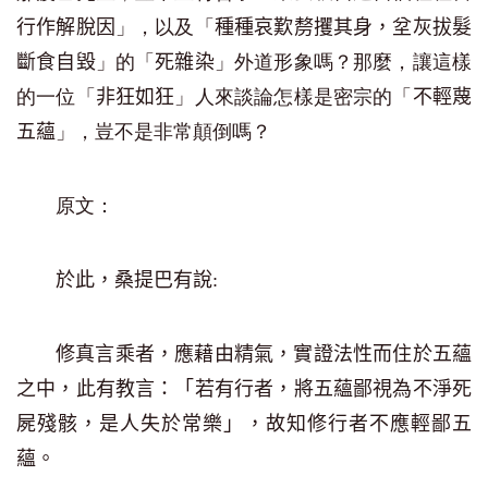
」，以及「
行作解脫因
種種哀歎剺攫其身，坌灰拔髮
」的「
」外道形象嗎？那麼，讓這樣
斷食自毀
死雜染
的一位「
」人來談論怎樣是密宗的「
非狂如狂
不輕蔑
」，豈不是非常顛倒嗎？
五蘊
原文：
於此，桑提巴有說:
修真言乘者，應藉由精氣，實證法性而住於五蘊
之中，此有教言：「若有行者，將五蘊鄙視為不淨死
屍殘骸，是人失於常樂」，故知修行者不應輕鄙五
蘊。