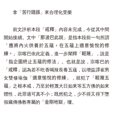
拿「
」來合理化受樂
苦行錯誤
前文評析本段「
」內容未完成，今從其中間
戒釋
開始接續。文中「
」是指本段前一句所謂
那波巴此說
「
應將內火供養於五蘊，在五蘊上適意愉悅的修
」宗喀巴依此定義，進一步闡釋「
」，說是
練。
輕蔑
「
」。也就是說，宗喀巴的
指企圖終止五蘊的修法
「
」認為若不吃香喝辣長養五蘊，以增益譚崔男
戒釋
女雙修瑜伽「
」，就犯了「
適意愉悅的修練
輕蔑五
」之根本戒，乃至於輕蔑大日如來等五方佛的如來
蘊
體性，此罪過可真不小；既然犯之，少不得又得下墮
假藏傳佛教專屬的「
」嘍。
金剛地獄