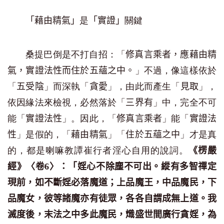
是
關鍵
「藉由精氣」
「實證」
桑提巴倒是不打自招：「
修真言乘者，應藉由精
」不過，像這樣依於
氣，實證法性而住於五蘊之中。
「
」而深執「
」，由此而產生「
」，
五受陰
貪愛
見取
依因緣法來檢視，必然落於「
」中，完全不可
三界有
能「
」。因此，「
」能「
實證法性
修真言乘者
實證法
」是假的，「
」「
」才是真
性
藉由精氣
住於五蘊之中
的，都是喇嘛教譚崔行者淫心自用的說詞。
《楞嚴
經》〈卷6〉：「
婬心不除塵不可出。縱有多智禪定
現前，如不斷婬必落魔道；上品魔王，中品魔民，下
品魔女，彼等諸魔亦有徒眾，各各自謂成無上道。我
滅度後，末法之中多此魔民，熾盛世間廣行貪婬，為