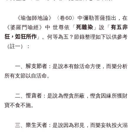
《瑜伽師地論》〈卷60〉中彌勒菩薩指出，在
《婆羅門喻經》中 世尊依「
」說「
死雜染
有五非
」。何等為五？節錄整理如下以供參考
狂，如狂所作
（註一）：
一、
：是說本有餘活命方便，而樂分析
解支節者
所有支節以自活命。
二、
：是說為慳貪所蔽，慳貪因緣所獲財
慳貪者
寶不食不施。
三、
：是說因為邪見，而樂妄執投火溺
樂生天者