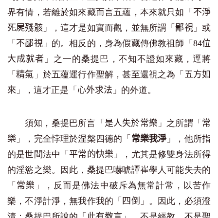
界有情，若離於如來藏而言五蘊，本來就只如「
不淨
」，這才是如實而觀，並無所謂「
」或
死屍殘骸
鄙視
「
」的。相反的，身為假藏傳佛教祖師「
不鄙視
84位
」之一的桑提巴，不知不證如來藏，逕將
大成就者
「
」於五蘊運行作聖解，甚至還視之為「
精氣
五方如
」，這才正是「
」的外道。
來
心外求法
須知，桑提巴所言「
」之所謂「
是人失於常樂
常
」，完全悖理於涅槃四德的「
」，他所指
樂
常樂我淨
的是世間法中「
」，尤其是修雙身法所得
平常的快樂
的淫慾之樂。因此，桑提巴嚇唬譚崔學人可能失去的
「
」，反而是佛法中破斥為無常計常，以苦作
常樂
樂，不淨計淨，無我作我的「
」。因此，必須澄
四倒
清：桑提巴所說的「
」，不是經教，不是聖
此有教言