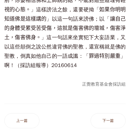
前，你要相信佛和上師說的話，不能對這些道理有輕
」這樣謗法之餘，還要硬拗「
視的心態。
如果你明明
」以這一句話來謗佛；以「
知道佛是這樣講的
讓自己
的身體受累受苦受傷，這就是傷害佛的壇城，傷害淨
」這一句話來坐實犯下大妄語業，又
土，傷害佛身。
以這些顛倒之說公然違背佛的聖教，還宣稱就是佛的
聖教，倒真如他自己的一語成讖：「
」
罪過特別嚴重
啊！（採訪組報導）20160614
正覺教育基金會採訪組
上一篇
下一篇