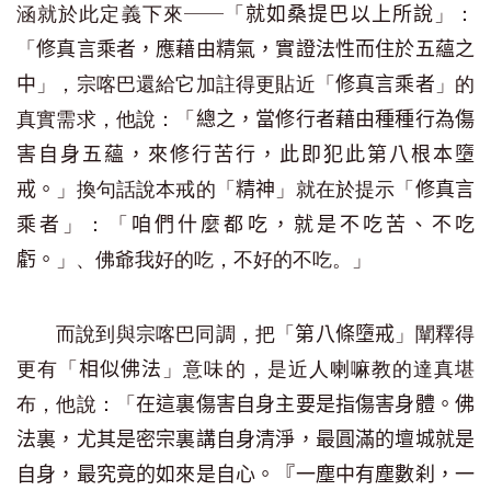
涵就於此定義下來──「
」：
就如桑提巴以上所說
「
修真言乘者，應藉由精氣，實證法性而住於五蘊之
」，宗喀巴還給它加註得更貼近「
」的
中
修真言乘者
真實需求，他說：「
總之，當修行者藉由種種行為傷
害自身五蘊，來修行苦行，此即犯此第八根本墮
」換句話說本戒的「
」就在於提示「
戒。
精神
修真言
」：「
乘者
咱們什麼都吃，就是不吃苦、不吃
」、佛爺我好的吃，不好的不吃。」
虧。
而說到與宗喀巴同調，把「
」闡釋得
第八條墮戒
更有「
」意味的，是近人喇嘛教的達真堪
相似佛法
布，他說：「
在這裏傷害自身主要是指傷害身體。佛
法裏，尤其是密宗裏講自身清淨，最圓滿的壇城就是
自身，最究竟的如來是自心。『一塵中有塵數刹，一