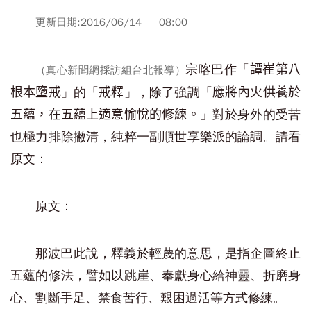
更新日期:2016/06/14 08:00
宗喀巴作「
譚崔第八
（真心新聞網採訪組台北報導）
」的「
」，除了強調「
根本墮戒
戒釋
應將內火供養於
」對於身外的受苦
五蘊，在五蘊上適意愉悅的修練。
也極力排除撇清，純粹一副順世享樂派的論調。請看
原文：
原文：
那波巴此說，釋義於輕蔑的意思，是指企圖終止
五蘊的修法，譬如以跳崖、奉獻身心給神靈、折磨身
心、割斷手足、禁食苦行、艱困過活等方式修練。