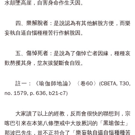
水顛墜高崖，自害身命作生天因。
四、
：是說認為有其他解脫方便，而樂
樂解脫者
妄執自逼自惱種種苦行作解脫因。
五、
：是說為了傷悼亡者因緣，種種哀
傷悼死者
歎剺攫其身，坌灰拔髮斷食自毀。
註一：《瑜伽師地論》〈卷60〉(CBETA, T30,
no. 1579, p. 636, b21-c7)
大家讀了以上的經教，反而會很快的聯想到，宗
喀巴引來在本第八條墮戒中大放厥詞的「
」
黑瑜伽士
那波巴先生，豈不正符合了「
樂妄執自逼自惱種種苦