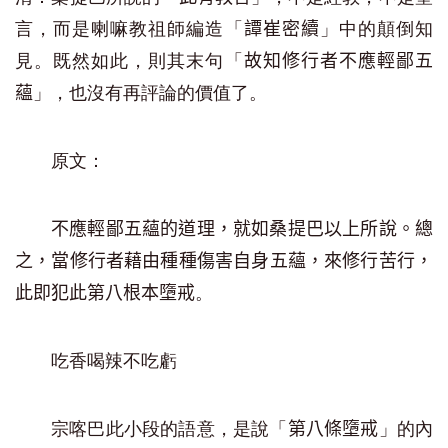
言，而是喇嘛教祖師編造「
」中的顛倒知
譚崔密續
見。既然如此，則其末句「
故知修行者不應輕鄙五
」，也沒有再評論的價值了。
蘊
原文：
不應輕鄙五蘊的道理，就如桑提巴以上所說。總
之，當修行者藉由種種傷害自身五蘊，來修行苦行，
。
此即犯此第八根本墮戒
吃香喝辣不吃虧
宗喀巴此小段的語意，是說「
」的內
第八條墮戒