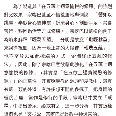
為了製造與「
」的強烈
在五蘊上適意愉悅的修練
對比效果，宗喀巴甚至不惜荒唐地舉例說：「
譬如以
跳崖、奉獻身心給神靈、折磨身心、割斷手足、禁食
」宗喀巴以這樣的例子
苦行、艱困過活等方式修練。
為喻來解釋「
」，分明是故意「
」
輕蔑五蘊
避輕就重
來誤導視聽。因為一般正常的人縱使「
」，
輕蔑五蘊
也不至於以如此極端的方式「
企圖終止五蘊的修
」；因此，除了宗喀巴意欲藉此強化「
法
在五蘊上適
」（其實是「
意愉悅的修練
在五欲上逞貪縱慾的修
」）的正當性，其實喇嘛教的源頭印度教中，還真
練
有這一類的外道，有許多想不開的多瘋子，把身體的
極度苦痛，當作是修行的手段，宗喀巴才要在「
戒
」中提出警示。縱或有之，進一步分析，其實這樣
釋
舉例也是「
」宗喀巴從經教中抄過來的。
文抄公