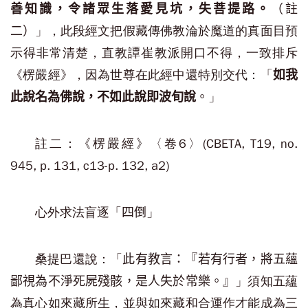
善知識，令諸眾生落愛見坑，失菩提路。
（註
」，
此段經文
把假藏傳佛教淪於魔道的真面目預
二）
示得非常清楚，直教譚崔教派開口不得，一致排斥
《楞嚴經》，因為世尊在此經中還特別交代：「
如我
」
此說名為佛說，不如此說即波旬說
。
註二：《楞嚴經》〈卷6〉(CBETA, T19, no.
945, p. 131, c13-p. 132, a2)
心外求法盲逐「
」
四倒
桑提巴還說：「
此有教言：『若有行者，將五蘊
」須知五蘊
鄙視為不淨死屍殘骸，是人失於常樂。』
為真心如來藏所生，並與如來藏和合運作才能成為三