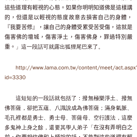
這些道理有輕視的心態。如果你明明知道佛是這樣講
的，但還是以輕視的態度故意去損害自己的身體，
『我要苦修』，讓自己的身體受累受苦受傷，這就是
傷害佛的壇城，傷害淨土，傷害佛身，罪過特別嚴
」這一段話可就露出狐狸尾巴來了。
重。
http://www.lama.com.tw/content/meet/act.aspx
id=3330
這短短的一段話就包括了：撥無極樂淨土、撥無
佛菩薩，卻把五蘊、八識說成為佛菩薩；滿身氣脈、
毛孔裡都是勇士、勇士母、菩薩母、空行護法，這麼
多鬼神上身之餘，還要其學人弟子「
在沒有弄明白之