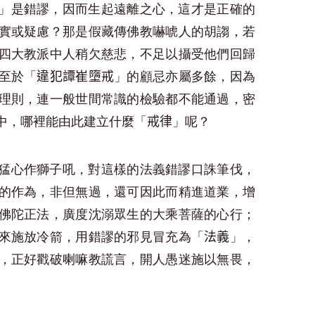
」是錯謬，因而生起遠離之心，這才是正確的
實或疑慮？那是假藏傳佛教嚇唬人的胡謅，若
四大教派中人稍欠慈悲，不足以攝受他們回歸
至於「
」的顧忌亦屬多餘，因為
違犯譚崔墮戒
理則，連一般世間常識的檢驗都不能通過，密
中，哪裡能由此建立什麼「
」呢？
戒律
猛心作獅子吼，對這樣的法義錯謬口誅筆伐，
的作為，非但無過，還可因此而精進道業，增
佛陀正法，廣度沈溺眾生的大乘菩薩的心行；
來施放冷箭，用錯謬的邪見冒充為「
」，
法義
，正好戳破喇嘛教謊言，開人愚迷施以無畏，