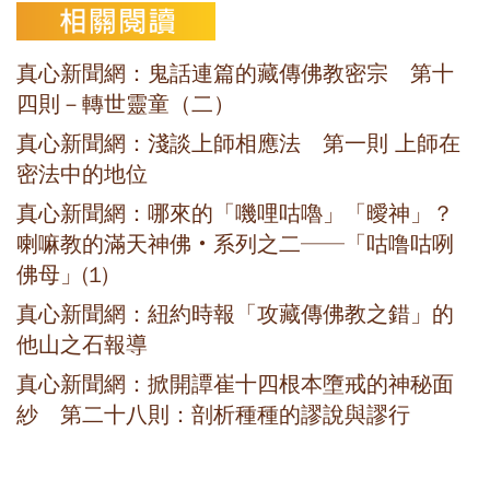
真心新聞網：鬼話連篇的藏傳佛教密宗 第十
四則－轉世靈童（二）
真心新聞網：淺談上師相應法 第一則 上師在
密法中的地位
真心新聞網：哪來的「嘰哩咕嚕」「曖神」？
喇嘛教的滿天神佛‧系列之二──「咕噜咕咧
佛母」(1)
真心新聞網：紐約時報「攻藏傳佛教之錯」的
他山之石報導
真心新聞網：掀開譚崔十四根本墮戒的神秘面
紗 第二十八則：剖析種種的謬說與謬行