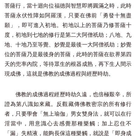
菩薩行，當十迴向位福德與智慧即將圓滿之時，此時
菩薩永伏性障如阿羅漢，只要在佛前「勇發十無盡
願」，即可進入初地。初地以上的菩薩乃修菩薩十
度，初地到七地的修行是第二大阿僧祇劫；八地、九
地、十地乃至等覺、妙覺是最後一大阿僧祇劫；妙覺
位的菩薩乃是最後身的菩薩，此時的菩薩在欲界第四
天的兜率內院，等待眾生的根器成熟，再下生人間示
現成佛，這就是佛教的成佛過程與經歷時劫。
佛教的成佛過程經歷時劫久遠，也倍極艱辛，所
證為第八識如來藏。反觀藏傳佛教密宗的所有修行
者，只要學會「無上瑜伽」男女雙身法，就可以在行
淫當中，用意識心去感覺那種樂觸；加上忍住不
「漏」失精液，能夠長保這種樂觸，就說是「即身成