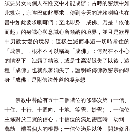
須要男女兩個人在性交中才能成辦；古時的密續中如
此規定，宗喀巴如此要求，傳到今天的達賴喇嘛也在
書中如此要求喇嘛們；至此即身「成佛」乃是「依他
而起」的身識心與意識心所領納的境界，並且是欲界
中男歡女愛的境界；這樣生滅而非遍一切時常住的
「成佛」，根本不可以稱為「成佛」；何況在不小心
的情況下，洩露了精液，或是性高潮退失了以後，這
種「成佛」也就跟著消失了，證明藏傳佛教密宗的即
身「成佛」是附佛法外道的虛妄想。
佛教中菩薩有五十二個階位的修學次第（十信、
十住、十行、十迴向、十地、等覺、妙覺），十信位
主修對於三寶的信心，十信位的滿足需歷時一劫到一
萬劫，端看個人的根器；十信位滿足以後，開始修凡