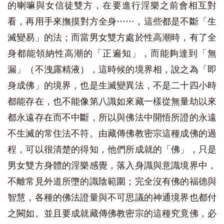
的喇嘛與女信徒雙方，在要進行淫樂之前會相互對
看，再用手來撫摸對方全身……，這些都是不斷「生
滅變易」的法；而當男女雙方處於性高潮時，有了全
身都能領納性高潮的「正遍知」，而能夠達到「無
漏」（不洩露精液），這時候的境界相，說之為「即
身成佛」的境界，也是生滅變異法，不是二十四小時
都能存在，也不能像第八識如來藏一樣從無量劫以來
都永遠存在而不中斷，所以與佛法中開悟所證的永遠
不生滅的常住法不符。由藏傳佛教密宗這種成佛的過
程，可以很清楚的得知，他們所成就的「佛」，只是
男女雙方身體的淫樂感覺，落入身識與意識境界中，
不離常見外道所墮的識陰範圍；完全沒有佛的福德與
智慧，各種的佛法證量與不可思議的神通境界也都付
之闕如。並且要成就藏傳佛教密宗的這種究竟佛，必