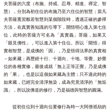
夫菩薩的六度（布施、持戒、忍辱、精進、禪定、智
慧），分別為初住位的布施乃至六住位的智慧；當凡
夫菩薩熏習般若智慧到某個階段時，透過正確的參禪
方法，在真實善知識的引導下，開悟明心進入第七住
位，此時的菩薩方可名為「真實義」菩薩，如果又
「眼見佛性」，可以進入第十住位。所以「開悟」得
實相智慧，是成佛的「因」，乃是悟得法界的真實相
－如來藏；再歷經十行、十迴向、十地、等覺、妙覺
位的各種實修，最後成就「無上正等正覺」乃是成佛
的「果」，也是以這個如來藏為主體；只不過此時的
如來藏，已經完全清淨無染，成為究竟清淨的「無垢
識」，所以說佛道的修行，乃是福德與智慧的圓滿。
從初住位到十迴向位要修行為時一大阿僧祇劫的