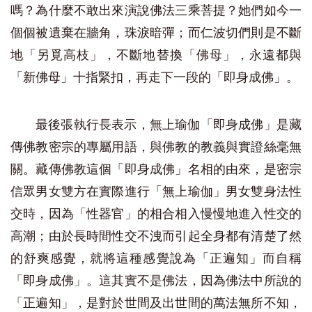
嗎？為什麼不敢出來演說佛法三乘菩提？她們如今一
個個被遺棄在牆角，珠淚暗彈；而仁波切們則是不斷
地「另覓高枝」，不斷地替換「佛母」，永遠都與
「新佛母」十指緊扣，再走下一段的「即身成佛」。
最後張執行長表示，無上瑜伽「即身成佛」是藏
傳佛教密宗的專屬用語，與佛教的教義與實證絲毫無
關。藏傳佛教這個「即身成佛」名相的由來，是密宗
信眾男女雙方在實際進行「無上瑜伽」男女雙身法性
交時，因為「性器官」的相合相入慢慢地進入性交的
高潮；由於長時間性交不洩而引起全身都有清楚了然
的舒爽感覺，就將這種感覺說為「正遍知」而自稱
「即身成佛」。這其實不是佛法，因為佛法中所說的
「正遍知」，是對於世間及出世間的萬法無所不知，