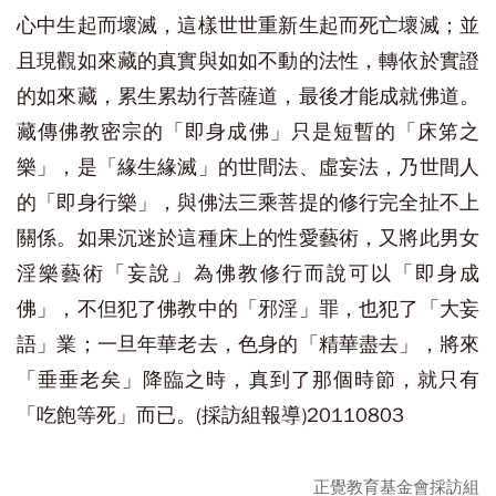
心中生起而壞滅，這樣世世重新生起而死亡壞滅；並
且現觀如來藏的真實與如如不動的法性，轉依於實證
的如來藏，累生累劫行菩薩道，最後才能成就佛道。
藏傳佛教密宗的「即身成佛」只是短暫的「床笫之
樂」，是「緣生緣滅」的世間法、虛妄法，乃世間人
的「即身行樂」，與佛法三乘菩提的修行完全扯不上
關係。如果沉迷於這種床上的性愛藝術，又將此男女
淫樂藝術「妄說」為佛教修行而說可以「即身成
佛」，不但犯了佛教中的「邪淫」罪，也犯了「大妄
語」業；一旦年華老去，色身的「精華盡去」，將來
「垂垂老矣」降臨之時，真到了那個時節，就只有
「吃飽等死」而已。(採訪組報導)20110803
正覺教育基金會採訪組