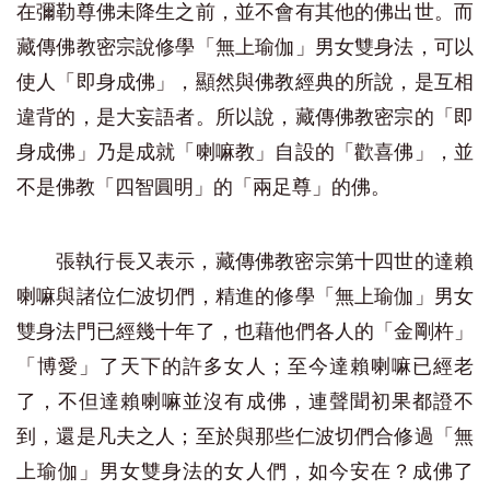
在彌勒尊佛未降生之前，並不會有其他的佛出世。而
藏傳佛教密宗說修學「無上瑜伽」男女雙身法，可以
使人「即身成佛」，顯然與佛教經典的所說，是互相
違背的，是大妄語者。所以說，藏傳佛教密宗的「即
身成佛」乃是成就「喇嘛教」自設的「歡喜佛」，並
不是佛教「四智圓明」的「兩足尊」的佛。
張執行長又表示，藏傳佛教密宗第十四世的達賴
喇嘛與諸位仁波切們，精進的修學「無上瑜伽」男女
雙身法門已經幾十年了，也藉他們各人的「金剛杵」
「博愛」了天下的許多女人；至今達賴喇嘛已經老
了，不但達賴喇嘛並沒有成佛，連聲聞初果都證不
到，還是凡夫之人；至於與那些仁波切們合修過「無
上瑜伽」男女雙身法的女人們，如今安在？成佛了