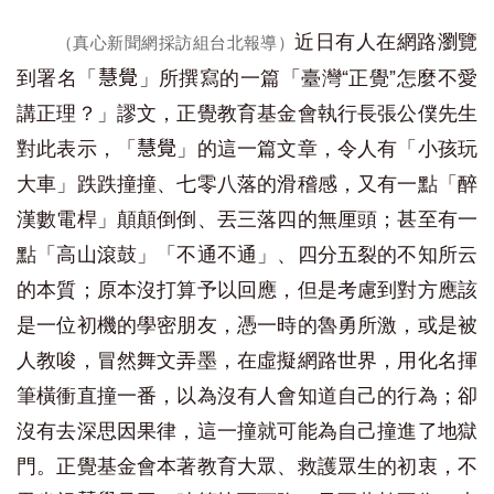
近日有人在網路瀏覽
（真心新聞網採訪組台北報導）
到署名「
」所撰寫的一篇「臺灣“正覺”怎麼不愛
慧覺
講正理？」謬文，正覺教育基金會執行長張公僕先生
對此表示，「
」的這一篇文章，令人有「小孩玩
慧覺
大車」跌跌撞撞、七零八落的滑稽感，又有一點「醉
漢數電桿」顛顛倒倒、丟三落四的無厘頭；甚至有一
點「高山滾鼓」「不通不通」、四分五裂的不知所云
的本質；原本沒打算予以回應，但是考慮到對方應該
是一位初機的學密朋友，憑一時的魯勇所激，或是被
人教唆，冒然舞文弄墨，在虛擬網路世界，用化名揮
筆橫衝直撞一番，以為沒有人會知道自己的行為；卻
沒有去深思因果律，這一撞就可能為自己撞進了地獄
門。正覺基金會本著教育大眾、救護眾生的初衷，不