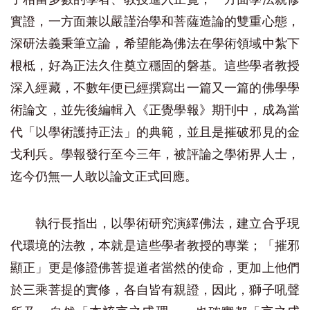
實證，一方面兼以嚴謹治學和菩薩造論的雙重心態，
深研法義秉筆立論，希望能為佛法在學術領域中紮下
根柢，好為正法久住奠立穩固的磐基。這些學者教授
深入經藏，不數年便已經撰寫出一篇又一篇的佛學學
術論文，並先後編輯入《正覺學報》期刊中，成為當
代「以學術護持正法」的典範，並且是摧破邪見的金
戈利兵。學報發行至今三年，被評論之學術界人士，
迄今仍無一人敢以論文正式回應。
執行長指出，以學術研究演繹佛法，建立合乎現
代環境的法教，本就是這些學者教授的專業；「摧邪
顯正」更是修證佛菩提道者當然的使命，更加上他們
於三乘菩提的實修，各自皆有親證，因此，獅子吼聲