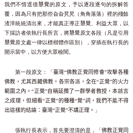
我們不惜逕借
的原文，予以逐段逐句的拆解答
慧覺
覆，因為只有把那些旮旮旯旯（角角落落）裡的殘餘
渣滓統統清出來，才能真正導正
、利益大眾，以
慧覺
下採訪者依執行長所言，將
原文各段（凡是引用
慧覺
原文處一律以標楷體作區別），穿插在執行長的
慧覺
開示當中，以方便大眾檢閱。
第一段原文：「
臺灣“佛教正覺同修會”攻擊各種
佛教，尤其西藏佛教。各宗各派，全在“正覺”的火力
範圍之內。“正覺”自稱延攬了一群學者教授，本該言
之成理，但細看“正覺”的種種“覺”詞，我們不能不得
」
出這樣的結論：臺灣“正覺”不講正理。
張執行長表示，首先要澄清的是，「
佛教正覺同