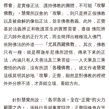
」是實修正法、護持佛教的團體，不可能
修會
「攻擊
所誤會的「
」，則只是辨正假佛教
佛教」，慧覺
攻擊
以及被曲解的像似正法，並非佛教教義。此外，正覺
基於法義辨正和救護眾生的實際需要，遵循 佛陀辨
正六師外道的正行方式，而去簡擇出種種混入佛門、
依附佛法的外道——
」。其次，佛教
「尤其西藏佛教
只有一種：就是釋迦牟尼佛所證悟、傳承下來的正
法，內涵只有
人天善法
及
三乘菩提
──
人天乘
及
三乘
覺悟
的內容，沒有所謂「
」。彼文作者
各種佛教
慧覺
這樣莫明其
妙
地「
」正覺，顯然是對佛教的裡裡
攻擊
外外分辨不清，才弄錯立場、看錯方向。
針對
所說：「
慧覺
各宗各派，全在“正覺”的火力
」張執行長就事實辯證：正覺同修會在平
範圍之內。