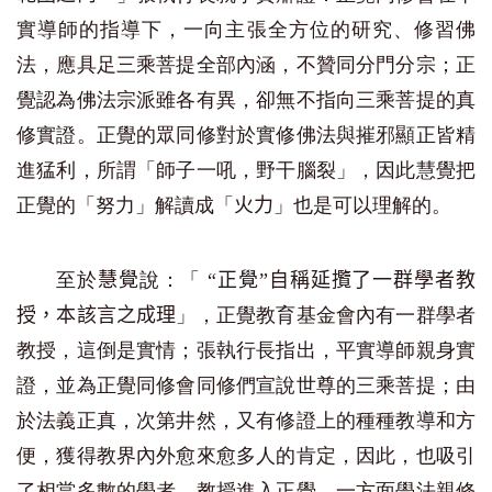
實導師的指導下，一向主張全方位的研究、修習佛
法，應具足三乘菩提全部內涵，不贊同分門分宗；正
覺認為佛法宗派雖各有異，卻無不指向三乘菩提的真
修實證。正覺的眾同修對於實修佛法與摧邪顯正皆精
進猛利，所謂「師子一吼，野干腦裂」，因此慧覺把
正覺的「努力」解讀成「
」也是可以理解的。
火力
至於
說：「
慧覺
“正覺”自稱延攬了一群學者教
」，正覺教育基金會內有一群學者
授，本該言之成理
教授，這倒是實情；張執行長指出，平實導師親身實
證，並為正覺同修會同修們宣說世尊的三乘菩提；由
於法義正真，次第井然，又有修證上的種種教導和方
便，獲得教界內外愈來愈多人的肯定，因此，也吸引
了相當多數的學者、教授進入正覺，一方面學法親修