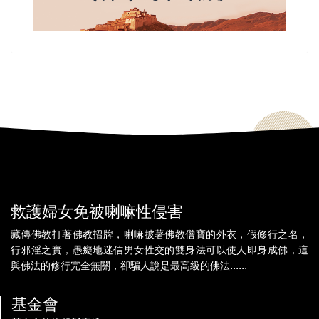
救護婦女免被喇嘛性侵害
藏傳佛教打著佛教招牌，喇嘛披著佛教僧寶的外衣，假修行之名，
行邪淫之實，愚癡地迷信男女性交的雙身法可以使人即身成佛，這
與佛法的修行完全無關，卻騙人說是最高級的佛法......
基金會