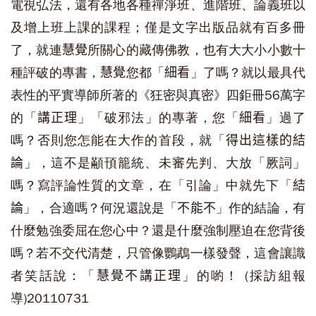
電視弘法，還有各地各種禪淨班、進階班、論義班以
及增上班上課的課程；僅是文字出版品就有百多冊
了，就連
所關心的藏傳佛教，也有大大小小數十
慧覺
種評破的專書，
您都「
」了嗎？就以最具代
慧覺
細看
表性的平實導師所著的《狂密與真密》四鉅冊56萬字
的「
」「破邪法」的專著，您「
」過了
講正理
細看
嗎？否則您怎能在大作的首段，就「
得出這樣的結
」，這不是顢頇籠統、未審先判、大放「厥詞」
論
嗎？寫評論性質的文章，在「引論」中就先下「
結
」，合適嗎？何況還說是「
」作的
結論
，有
論
不能不
什麼勉強委屈在您心中？還是什麼強制壓迫在您背後
嗎？若不交代清楚，只管像鸚鵡一樣發聲，這會讓識
者笑話說：「
」的喲！ (採訪組報
慧覺不講正理
導)20110731