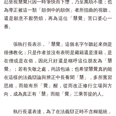
忍坐視
只因一時筆快而下墮，乃至萬劫不復；也
慧覺
為導正被這一類「顛倒中的顛倒」者所扭曲的視聽，
還是願意不厭勞煩，再為這位「
」苦口婆心一
慧覺
番。
張執行長表示，「
」這個名字乍聽起來倒是
慧覺
很佛教化；只是作者並沒有表明是藏籍還是漢籍，是
在僧或是在俗，因此只好還是稱呼這位朋友為「
慧
」；若有失敬之處，尚請包涵；也希望
真的能
覺
慧覺
在這樣的法義辯論與辨正中長養聞「
」，多所熏習
慧
思維，而能有所「
」醒，從而改正修行立場與方
覺
向，成為真正有「
」而能「
」三乘菩提的人。
慧
覺
執行長還表達，為了在法義辯正時不含糊籠統，