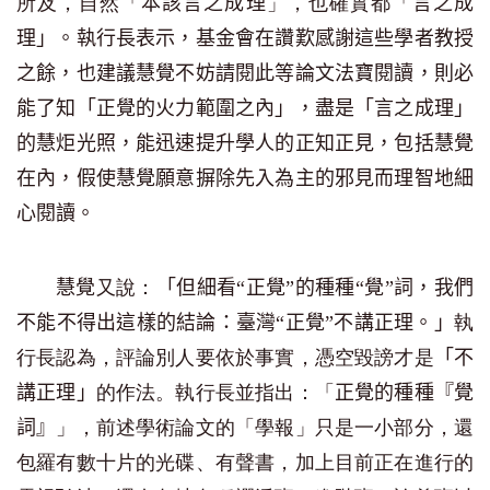
所及，自然「
」，也確實都「
本該言之成理
言之成
理
」。執行長表示，基金會在讚歎感謝這些學者教授
之餘，也建議慧覺不妨請閱此等論文法寶閱讀，則必
能了知「
正覺的火力範圍之內
」，盡是「
言之成理
」
的慧炬光照，能迅速提升學人的正知正見，包括慧覺
在內，假使慧覺願意摒除先入為主的邪見而理智地細
心閱讀。
又說：
慧覺
「但細看“正覺”的種種“覺”詞，我們
執
不能不得出這樣的結論：臺灣“正覺”不講正理。」
行長認為，評論別人要依於事實，憑空毀謗才是
「不
的作法。執行長並指出：「
講正理」
正覺的種種『覺
」，前述學術論文的「學報」只是一小部分，還
詞』
包羅有數十片的光碟、有聲書，加上目前正在進行的