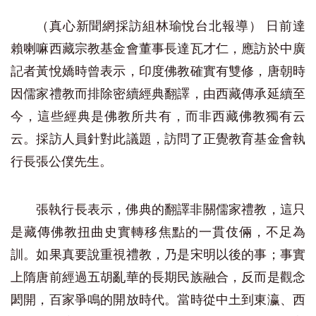
（真心新聞網採訪組林瑜悅台北報導） 日前達
賴喇嘛西藏宗教基金會董事長達瓦才仁，應訪於中廣
記者黃悅嬌時曾表示，印度佛教確實有雙修，唐朝時
因儒家禮教而排除密續經典翻譯，由西藏傳承延續至
今，這些經典是佛教所共有，而非西藏佛教獨有云
云。採訪人員針對此議題，訪問了正覺教育基金會執
行長張公僕先生。
張執行長表示，佛典的翻譯非關儒家禮教，這只
是藏傳佛教扭曲史實轉移焦點的一貫伎倆，不足為
訓。如果真要說重視禮教，乃是宋明以後的事；事實
上隋唐前經過五胡亂華的長期民族融合，反而是觀念
閎開，百家爭鳴的開放時代。當時從中土到東瀛、西