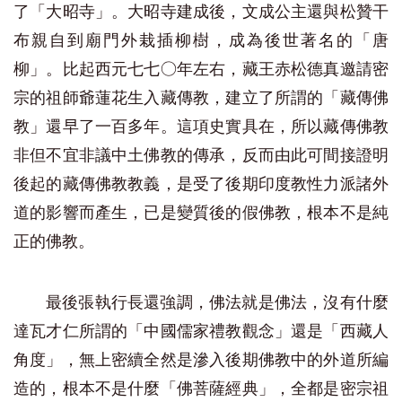
了「大昭寺」。大昭寺建成後，文成公主還與松贊干
布親自到廟門外栽插柳樹，成為後世著名的「唐
柳」。比起西元七七○年左右，藏王赤松德真邀請密
宗的祖師爺蓮花生入藏傳教，建立了所謂的「藏傳佛
教」還早了一百多年。這項史實具在，所以藏傳佛教
非但不宜非議中土佛教的傳承，反而由此可間接證明
後起的藏傳佛教教義，是受了後期印度教性力派諸外
道的影響而產生，已是變質後的假佛教，根本不是純
正的佛教。
最後張執行長還強調，佛法就是佛法，沒有什麼
達瓦才仁所謂的「中國儒家禮教觀念」還是「西藏人
角度」，無上密續全然是滲入後期佛教中的外道所編
造的，根本不是什麼「佛菩薩經典」，全都是密宗祖