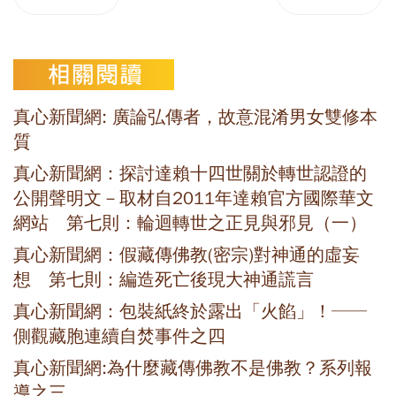
真心新聞網: 廣論弘傳者，故意混淆男女雙修本
質
真心新聞網：探討達賴十四世關於轉世認證的
公開聲明文－取材自2011年達賴官方國際華文
網站 第七則：輪迴轉世之正見與邪見（一）
真心新聞網：假藏傳佛教(密宗)對神通的虛妄
想 第七則：編造死亡後現大神通謊言
真心新聞網：包裝紙終於露出「火餡」！──
側觀藏胞連續自焚事件之四
真心新聞網:為什麼藏傳佛教不是佛教？系列報
導之三