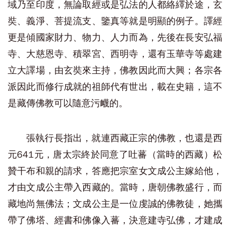
域乃至印度，無論取經或是弘法的人都絡繹於途，玄
奘、義淨、菩提流支、鑒真等就是明顯的例子。譯經
更是傾國家財力、物力、人力而為，先後在長安弘福
寺、大慈恩寺、積翠宮、西明寺，還有玉華寺等處建
立大譯場，由玄奘來主持，佛教因此而大興；各宗各
派因此而修行成就的祖師代有世出，載在史籍，這不
是藏傳佛教可以隨意污衊的。
張執行長指出，就連西藏正宗的佛教，也還是西
元641元，唐太宗終於同意了吐蕃（當時的西藏）松
贊干布和親的請求，答應把宗室女文成公主嫁給他，
才由文成公主帶入西藏的。當時，唐朝佛教盛行，而
藏地尚無佛法；文成公主是一位虔誠的佛教徒，她攜
帶了佛塔、經書和佛像入蕃，決意建寺弘佛，才建成