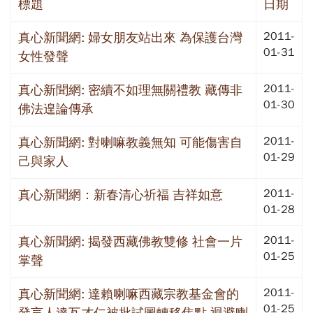
標題
日期
2011-
真心新聞網: 婦女朋友站出來 為保護台灣
01-31
女性發聲
2011-
真心新聞網: 密續不如理無關禮教 藏傳非
01-30
佛法遑論傳承
2011-
真心新聞網: 對喇嘛教義無知 可能傷害自
01-29
己與家人
2011-
真心新聞網：新春清心祈福 吉祥如意
01-28
2011-
真心新聞網: 揭發西藏佛教雙修 社會一片
01-25
掌聲
2011-
真心新聞網: 達賴喇嘛西藏宗教基金會的
01-25
發言人達瓦才仁被批試圖轉移焦點 迴避喇