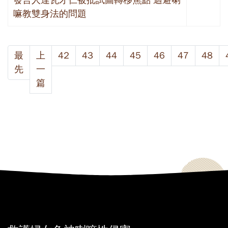
嘛教雙身法的問題
最
上
42
43
44
45
46
47
48
先
一
篇