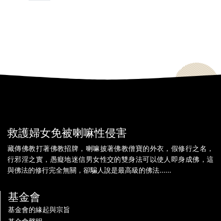
救護婦女免被喇嘛性侵害
藏傳佛教打著佛教招牌，喇嘛披著佛教僧寶的外衣，假修行之名，
行邪淫之實，愚癡地迷信男女性交的雙身法可以使人即身成佛，這
與佛法的修行完全無關，卻騙人說是最高級的佛法......
基金會
基金會的緣起與宗旨