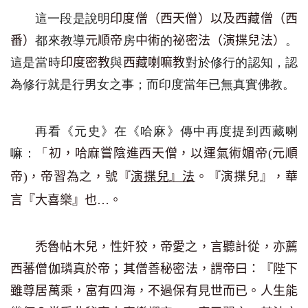
這一段
是
說明
印度
僧（西天僧）以及西藏僧（西
都來教導
房
的
。
番）
元順帝
中術
祕密法
（演揲兒法）
這
是
當時
與
對於
修行的認知，
認
印度密教
西藏喇嘛教
為
修行就是行男女之事
；而印度當年
已無真實佛教
。
再看《
元史
》在《哈麻》傳中再度
提到
西藏喇
嘛：
「
初，哈麻嘗陰進西天僧，以運氣術媚帝
(
元順
帝
)
，帝習為之，號『
演揲兒』法
。『演揲兒』，華
言『大喜樂』也
…
。
禿魯帖木兒，性奸狡，帝愛之，言聽計從，亦薦
西蕃僧伽璘真於帝；其僧善秘密法，謂帝曰：『陛下
雖尊居萬乘，富有四海，不過保有見世而已。人生能