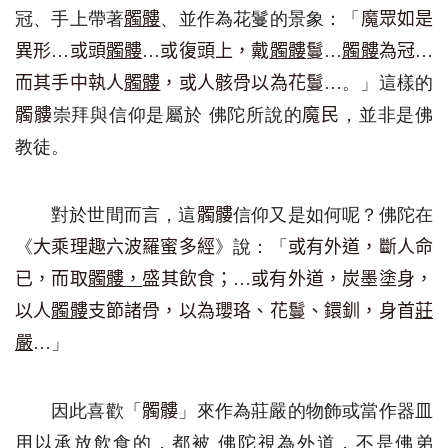
冠、手上
帶著
、
並
作為
花鬘的景象：「
髑髏
魔眾如是
異形
…
或頭
髑髏
…
或復頭上，戴
髑髏
鬘
…
髑髏
為冠
…
。」這樣的
而其手中執人
髑髏
，或人骸骨以為花鬘
…
崇拜
與信仰是屬
於
佛陀所說
的
，
並非是佛
髑髏
魔
民
教徒。
對於世間
而言
，
這
信仰
又是如何
呢？
佛陀
在
髑髏
《
》說：「
大乘理趣六波羅蜜多經
或有外道，斷人命
已，而取
髑髏，
盛其飲食；
…
或有外道，炭墨塗身，
以人
髑髏
支節諸骨，以為瓔珞、花鬘、鐶釧，身首
莊
」
嚴
…
因此
喜歡「
」
來作為莊嚴
的物飾或
當作
器皿
髑髏
用
以承放飲食
的
，都被
佛陀
視
為外道，
不是佛弟