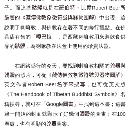
子
。
而這些
就是在
骷髏
羅伯特．比爾
Robert Beer
所
》中出現
。
這
藏傳佛教象徵符號與器物圖解
編著的《
說明了
喇嘛教
，
與佛教
存在
著不同
的修行觀點
。在
佛
具店有售的「
」
，
是西藏喇嘛教用
來裝飲食供
嘎巴拉
品的
，
為喇嘛教
在法會上使用
的
珍貴
法器
。
骷髏
在
網路盛行的今天，
要找到喇嘛教
相關的
與
兇器
的照片
，可從
《
》
髑髏
藏傳佛教象徵符號與器物圖解
英文
作者
，也可從英文版
Robert Beer
名字來搜尋
《
》名
The Handbook of Tibetan Buddhist Symbols
稱搜尋，就可在「
」
中找到
這本書；這書
Google
圖書
籍一開始的封面
就顯示了好幾個
的圖畫；在
髑髏
100
頁處
，也
有
明顯的
圖案。
兇器