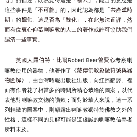
」的描述，既然
覺得這是「
」，
隱含的意思是
等
嚇人
這
些事件
是「
」的
，因此
認為
都是
「
不可能
共產黨時
」
的
。
這是否為「醜化」，在此無法置評，然
期
醜化
而有位衷心仰慕喇嘛教的人士的著作或許可協助我們
認清一些事實。
英國人
考察喇
羅伯特．比爾
Robert Beer
曾費心
嘛教
使用的
器物，
他著
作
了《
藏傳佛教象徵符號與器
》，由台灣時報出版社出版
，
向紅笳翻譯。
裡
物圖解
面
有
作者
花了相當多的時間所
精心
恭
繪的圖案，以代
表他對喇嘛教文物的
讚歎；
而對於華人來說，
這一系
列
精緻的圖案中，
則
顯露出
喇嘛教獨特於
佛教之外的
性格
，這樣不同的見解
可能是這虔誠的
喇嘛教
信奉者
所料未及
。