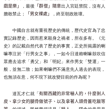
，最後
出入宮廷禁院，沒有人
戲是
樂
」
「群僧」
隨意
膽敢禁止
；
，
終至朝政敗壞。
「
男女裸處」
中國自古就有重視歷史的傳統，歷代史官為了忠
實記錄歷史，因而惹來殺身之禍者，所在多有。《
元
史
》的記載自然代表了歷史的事實，正史
所揭露的喇
嘛專注於「行男女之事
」
，一如今日
達賴喇嘛鼓吹信
眾
應
去
追求「勇父」和「
明妃」
來作男女「雙運」
一
般，
並
無二
致
；如果喇嘛們不滿意先人
過去
的表現
，
也無須在意
，
何不
現下
就改變目前的作為呢？
達瓦才仁就「
有關西藏的非常嚇人的，什麼剝人
皮、拿少女的腿骨做號子、以及拿著人頭骨蓋吃飯等