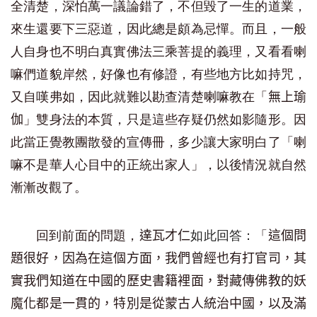
全清楚，深怕萬一議論錯了，不但毀了一生的道業，
來生還要下三惡道，因此總是頗為忌憚。而且，一般
人自身也不明白真實佛法三乘菩提的義理，又看看喇
嘛們道貌岸然，好像也有修證，有些地方比如持咒，
又自嘆弗如，因此就難以勘查清楚喇嘛教在「
無上瑜
」雙身法的本質，只是這些存疑仍然如影隨形。因
伽
此當正覺教團散發的宣傳冊，多少讓大家明白了「喇
嘛不是華人心目中的正統出家人」，以後情況就自然
漸漸改觀了。
回到前面的問題，
如此回答：
「
達瓦才仁
這個問
題很好，因為在這個方面，我們曾經也有打官司，其
實我們知道在中國的歷史書籍裡面，對藏傳佛教的妖
魔
化
都是一貫的，特別是從蒙古人統治中國，以及滿