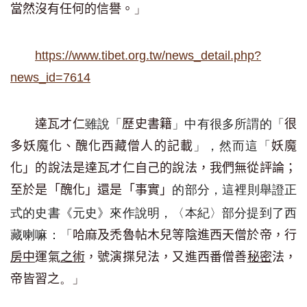
」
當然沒有任何的信譽。
https://www.tibet.org.tw/news_detail.php?
news_id=7614
雖說「
」中有很多所謂的「
達瓦才仁
歷史書籍
很
」，然而
這
「
多妖魔化、醜化西藏僧人的記載
妖魔
化
」
的說法是達瓦才仁
自己的說法
，我們
無從評論；
的部分
，
這裡則舉證正
至於
是
「醜化」
還是
「事實」
式
的史書
《元史》來作說明，〈本紀〉部分提到了
西
藏喇嘛
：
「
哈麻及禿魯帖木兒等陰進西天僧於帝，行
房中
運氣
之術
，號演揲兒法，又進西番僧善
秘密
法，
。」
帝皆習之