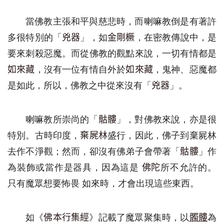
當
佛教主張和平與慈悲
時
，而
喇嘛教
倒是有著許
多很特別的「
」，
如
，
在密教
傳說
中，是
兇器
金剛
橛
要來刺殺
惡魔
。而從
佛教的觀點來說
，一切有情都是
，沒有一位有情自外於
，
鬼神
、
惡魔都
如來藏
如來藏
是如此，所以，佛教
之中從來
沒有「
」。
兇器
喇嘛教
所崇尚的「
」，對佛教來說，
亦
是很
骷髏
特別
。
古時印度，
盛行，因此，佛子到棄屍林
棄屍林
去作不淨觀
；
然而
，卻沒有
佛弟子會帶著「
」
作
骷髏
為裝飾
或當作是
器具，因為這是
所
不
允許的
。
佛陀
只有魔眾想要
怖畏
如來時
，
才會出現這些東西。
如《
》記載了魔眾
聚集時
，以
為
佛本行集經
髑髏