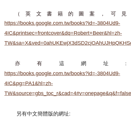
（英文書籍的圖案，可見
https://books.google.com.tw/books?id=-3804Ud9-
4IC&printsec=frontcover&dq=Robert+Beer&hl=zh-
TW&sa=X&ved=0ahUKEwjX3dSD2cjOAhUJHpQKHSq6
亦有
這網址
:
https://books.google.com.tw/books?id=-3804Ud9-
4IC&pg=PA1&hl=zh-
TW&source=gbs_toc_r&cad=4#v=onepage&q&f=fals
另有中文簡體版的網址
: