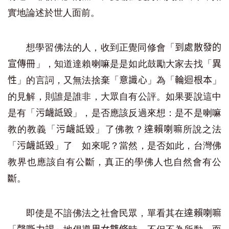
實地論述於世人面前。
想學習佛法的人，收到正覺同修會「
到處散發
的
」，知道達賴喇嘛是是如此鼓勵大家去找「
宣傳冊
異
」的言詞，又無法捨棄「
」為「
」
性
意識心
輪迴根本
的見解，則誰是誰非，大眾自有公評。如果要說這中
是有「
」，是否應該反過來想：是不是喇嘛
污衊詆毀
教的教義「
」了佛教？
所說之法
污衊詆毀
達賴喇嘛
「
」了 如來呢？當然，是否如此，台灣佛
污衊詆毀
教界也應該自有公斷，真正的學佛人也自然會有公
斷。
即使是不諳佛法之社會民眾，單看其在
達賴喇嘛