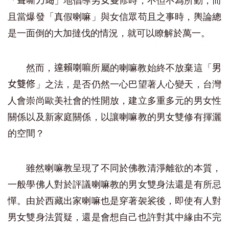
「
」地倡導
時，不但不為所動，而
聲嘶力竭
男女雙修
且當爆發「真假喇嘛」與女信眾苟且之事時，輿論總
是一面倒的大加撻伐的情況，就可以瞭解於萬一。
然而，
所屬的喇嘛教始終不放棄這「
達賴喇嘛
男
」之法，是否仍然一心巴望著人心變天，台灣
女雙修
人會崇尚歐美社會的性開放，建立多重多元的男女性
關係以及新家庭關係，以讓喇嘛教的男女雙修有揮灑
的空間？
雖然喇嘛教呈現了不同於佛教清淨離欲的本質，
一般學佛人對於評議喇嘛教的男女雙身法還是有所忌
憚。由於西藏出家喇嘛也是穿著袈裟後，即使有人對
男女雙身法質疑，還是會想自己也許對其中緣由不完