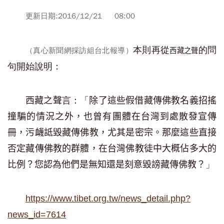
更新日期:2016/12/21 08:00
本則再從
的問
（真心新聞網採訪組台北報導）
西藏之聲
句開始說明：
言：「
西藏之聲
除了這些假借藏傳佛教名義招搖
撞騙的情況之外，也曾有團體在台灣到處散發宣傳
冊，污衊詆毀藏傳佛教，尤其是密宗。那麼這些直接
否定藏傳佛教的群體，在台灣佛教徒中大概佔多大的
」
比例？您認為他們是無知還是刻意毀謗藏傳佛教？
https://www.tibet.org.tw/news_detail.php?
news_id=7614