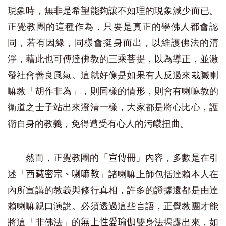
現象時，無非是希望能夠讓不如理的現象減少而已。
正覺教團的這種作為，只要是真正的學佛人都會認
同，若有因緣，同樣會挺身而出，以維護佛法的清
淨，藉此也可傳達佛教的三乘菩提，以為導正，並激
發社會善良風氣。這就好像是如果有人反過來栽贓喇
嘛教「胡作非為」，則同樣的情形，則會有喇嘛教的
衛道之士子站出來澄清一樣，大家都是將心比心，護
衛自身的教義，免得遭受有心人的污衊扭曲。
然而，正覺教團的「
」內容，多數是在引
宣傳冊
述「
」諸喇嘛上師包括達賴本人在
西藏密宗、喇嘛教
內所宣講的教義與修行真相，許多的證據還都是由達
賴喇嘛親口演說。必須透過這些言語，正覺教團才能
將這「非佛法」的
雙身法揭露出來，如
無上性愛瑜伽