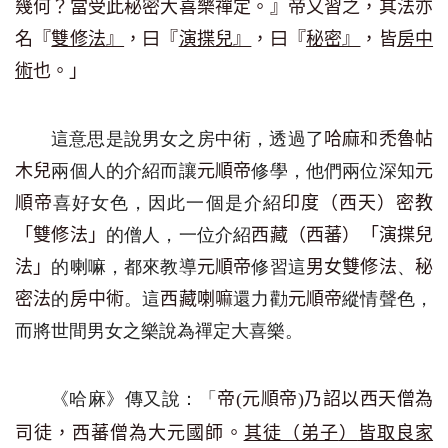
幾何？當受此秘密大喜樂禪定。』帝又習之，其法亦
名『
雙修法』
，曰『
演揲兒』
，曰『
秘密』
，皆
房中
術
也。」
這
意思是說男女之
房中術，
透過了
和
哈麻
禿魯帖
兩個人的介紹而讓
修學，
他們兩位
深知
木兒
元順帝
元
喜好女色，
因此一個是介紹
順帝
印度
（西天）密教
的僧
人
，一位介紹
「
雙修法
」
西藏
（西蕃）
「
演揲兒
的喇嘛，都來教導
修習這
、
法
」
元順帝
男女雙修法
秘
的
。這
還力勸
縱情聲色，
密法
房中術
西藏喇嘛
元順帝
而
將世間
男女之樂
說
為
禪定
大
喜
樂
。
《哈麻》傳又說
：「
帝
(
元順帝
)
乃詔以西天僧為
司徒，西蕃僧為大元國師。
其徒（弟子
）
皆取良家