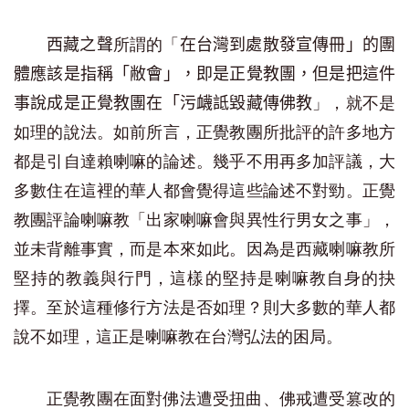
所謂的「
西藏之聲
在台灣到處散發宣傳冊
」
的團
體應該是指稱「
敝
會」，即是正覺教團，但是
把這件
」，就不是
事
說成是
正覺教團
在「污衊詆毀藏傳佛教
如理的說法。如前所言，正覺教團所批評的許多地方
都是引自達賴喇嘛的論述。幾乎不用再多加評議，大
多數住在這裡的華人都會覺得這些論述不對勁。正覺
教團評論喇嘛教「出家喇嘛會與異性行男女之事」，
並未背離事實，而是本來如此。因為是西藏喇嘛教所
堅持的教義與行門，這樣的堅持是喇嘛教自身的抉
擇。至於這種修行方法是否如理？則大多數的華人都
說不如理，這正是喇嘛教在台灣弘法的困局。
正覺教團在面對佛法遭受扭曲、佛戒遭受篡改的