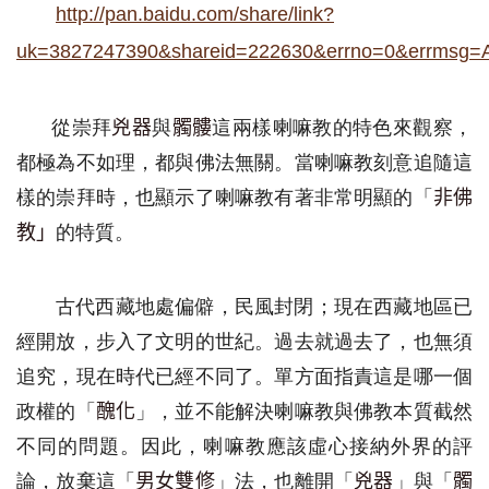
http://pan.baidu.com/share/link?
uk=3827247390&shareid=222630&errno=0&errmsg=
從
崇拜
與
這兩樣
喇嘛教的特色來觀察
，
兇器
髑髏
都極為不如理，
都
與佛法無關
。
當喇嘛教刻意追隨這
樣的崇拜
時
，也顯示了喇嘛教有
著非常
明顯的「
非佛
的
特
質
。
教
」
古代西藏地處
偏僻，
民風
封閉
；
現在西藏地區已
經開放，步入了文明的世紀
。
過去就過去了，也無須
追究，
現在時代
已經不同了
。單方面指責這是
哪一個
政權的
「
」
，並不能解決喇嘛教
與佛教本質
截然
醜化
不同的問題
。
因此
，
喇嘛教應該虛心接納
外界的評
論，
放棄這「
」
法
，
也
離開「
」與「
男女雙修
兇器
髑