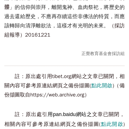
」的信仰
與崇拜
，離開鬼神、血肉祭祀
，
將
歷史的
髏
過去
還給歷史，不應
再
存續
這些
非佛法的
特質，而應
該
轉歸向清淨離欲
法，這樣才有光明
的未來。
（採訪
組報導）20161221
正覺教育基金會採訪組
註：原出處引用tibet.org網站之文章已關閉，相
關內容可參考原連結網頁之備份擷圖(
點此開啟
)（備
份擷圖取自https://web.archive.org）
註：原出處引
用
網站之
文章已關閉，
pan.baidu
相關內容可參考原連結網頁之備份擷圖(
點此開啟
)