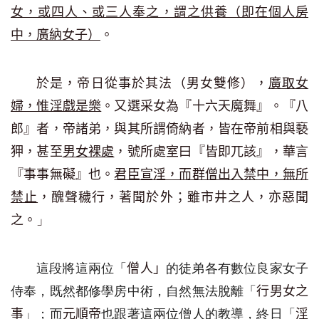
女，或四人、或三人奉之，謂之供養（即在
個人房
中，
廣納
女子
）
。
於是，帝日從事於其法（男女雙修
）
，
廣取女
婦，惟淫戲是樂
。又選采女為『十六天魔舞』。『八
郎』者，帝諸弟，與其所謂倚納者，皆在帝前相與褻
狎，甚至
男女裸處
，號所處室曰『皆即兀該』，華言
『事事無礙』也。
君臣宣淫，而群僧出入禁中，無所
禁止
，醜聲穢行，著聞於外；雖市井之人，亦惡聞
」
之。
這段將
這兩位
「
的
徒弟各有數位
良家女子
僧人
」
侍奉
，既然都修學房中術，自然無法脫離「
行男女之
」
；
而
也跟著這兩位僧人的教導，終日
「
事
元順帝
淫