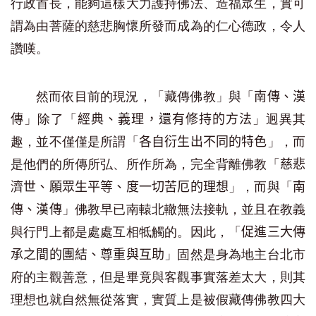
行政首長，能夠這樣大力護持佛法、造福眾生，實可
謂為由菩薩的慈悲胸懷所發而成為的仁心德政，令人
讚嘆。
然而依目前的現況，「藏傳佛教」與「
南傳、漢
」除了「
」迥異其
傳
經典、義理，還有修持的方法
趣，並不僅僅是所謂「
」，而
各自衍生出不同的特色
是他們的所傳所弘、所作所為，完全背離佛教「
慈悲
」，而與「
濟世、願眾生平等、度一切苦厄的理想
南
」佛教早已南轅北轍無法接軌，並且在教義
傳、漢傳
與行門上都是處處互相牴觸的。因此，「
促進三大傳
」固然是身為地主台北市
承之間的團結、尊重與互助
府的主觀善意，但是畢竟與客觀事實落差太大，則其
理想也就自然無從落實，實質上是被假藏傳佛教四大