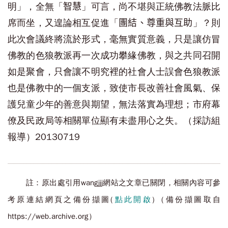
明」，全無「
」可言，尚不堪與正統佛教法脈比
智慧
席而坐，又遑論相互促進「
」？則
團結、尊重與互助
此次會議終將流於形式，毫無實質意義，只是讓仿冒
佛教的色狼教派再一次成功攀緣佛教，與之共同召開
如是聚會，只會讓不明究裡的社會人士誤會色狼教派
也是佛教中的一個支派，致使市長改善社會風氣、保
護兒童少年的善意與期望，無法落實為理想；市府幕
僚及民政局等相關單位顯有未盡用心之失。（採訪組
報導）20130719
註：原出處引用wangjjj網站之文章已關閉，相關內容可參
考原連結網頁之備份擷圖(
點此開啟
)（備份擷圖取自
https://web.archive.org）