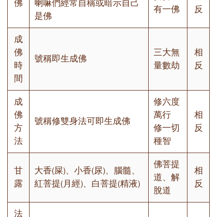
佛
喇嘛們經常自稱或暗示自己
有一佛
反
是佛
成
佛
三大無
相
號稱即生成佛
時
量數劫
反
間
成
修六度
佛
萬行
相
號稱修雙身法可即生成佛
方
修一切
反
法
種智
佛菩提
甘
大香(屎)、小香(尿)、腦髓、
相
道、解
露
紅菩提(月經)、白菩提(精液)
反
脫道
法