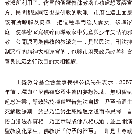
教派所利用了。仿冒的假藏傳佛教處心積慮想要讓官
方、民間都認同它也是佛教的教派，市府在這上面應
該有所瞭解及簡擇；把這種專門淫人妻女、破壞家
庭，使學密家庭破碎而導致家中兒童與少年失怙的邪
教，公開認同為佛教的教派之一，是與民法、刑法抑
制惡行的精神大相違背的，也與市府民政局改善社會
善良風氣之行政目的大相牴觸。
正覺教育基金會董事長張公僕先生表示，2557
年前，釋迦牟尼佛觀察眾生皆因妄想執著、無明習氣
起惑造業，導致陷於種種罪苦無法自拔，乃至輪迴生
死解脫無期，於是乃逆於生死輪迴之道而作思擇，自
悟自證法界實相，乃至示現成佛八相成道，並且開演
聖教度化眾生。佛教所「
」，即是世尊親
傳承的智慧