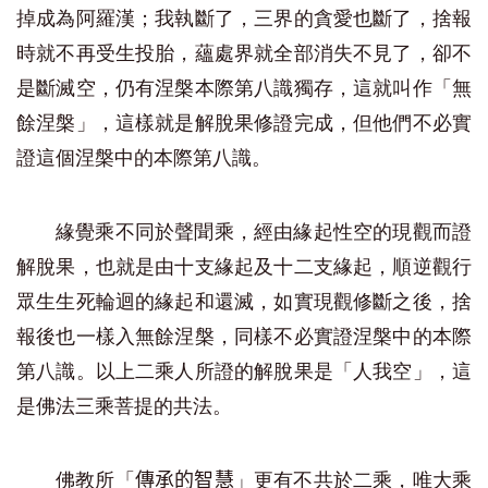
掉成為阿羅漢；我執斷了，三界的貪愛也斷了，捨報
時就不再受生投胎，蘊處界就全部消失不見了，卻不
是斷滅空，仍有涅槃本際第八識獨存，這就叫作「無
餘涅槃」，這樣就是解脫果修證完成，但他們不必實
證這個涅槃中的本際第八識。
緣覺乘不同於聲聞乘，經由緣起性空的現觀而證
解脫果，也就是由十支緣起及十二支緣起，順逆觀行
眾生生死輪迴的緣起和還滅，如實現觀修斷之後，捨
報後也一樣入無餘涅槃，同樣不必實證涅槃中的本際
第八識。以上二乘人所證的解脫果是「人我空」，這
是佛法三乘菩提的共法。
佛教所「
」更有不共於二乘，唯大乘
傳承的智慧