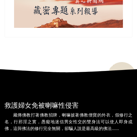
救護婦女免被喇嘛性侵害
藏傳佛教打著佛教招牌，喇嘛披著佛教僧寶的外衣，假修行之
名，行邪淫之實，愚癡地迷信男女性交的雙身法可以使人即身成
佛，這與佛法的修行完全無關，卻騙人說是最高級的佛法......