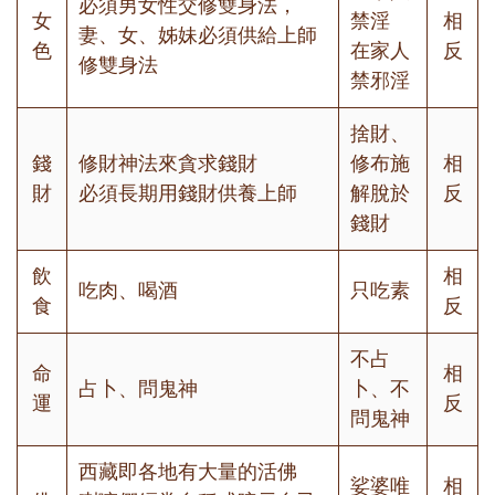
必須男女性交修雙身法，
女
禁淫
相
妻、女、姊妹必須供給上師
色
在家人
反
修雙身法
禁邪淫
捨財、
錢
修財神法來貪求錢財
修布施
相
財
必須長期用錢財供養上師
解脫於
反
錢財
飲
相
吃肉、喝酒
只吃素
食
反
不占
命
相
占卜、問鬼神
卜、不
運
反
問鬼神
西藏即各地有大量的活佛
娑婆唯
相