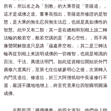
所有，所以名之為「別教」的大乘菩提「菩薩道」，
這才是成佛之道。董事長指出，菩薩道所修證的是智
慧，是大乘的無生忍與無生法忍，也就是真如佛性的
智慧。此中又有二類：其一是在總相和別相上說二轉
法輪的般若空，般若空講的是「真心空性」，而不再
像聲聞解脫道只是講「蘊處界空相」；其二是三轉法
輪再從別相上來說明成佛的一切種智，也就是唯識的
百法、千法、萬億法明門。如此從資糧位開始於外門
廣修六度萬行，至第七住位破參明心之後，次第轉入
內門見道位、修道位，於三大阿僧祇劫中長遠修行不
退，嚴謹不躐地地增上，終至究竟果位四智圓明圓滿
成佛。
反觀所謂「藏傳佛教」的四大派別，他們由上師