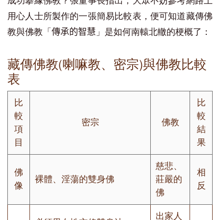
成功攀緣佛教？張董事長指出，大眾不妨參考網路上
用心人士所製作的一張簡易比較表，便可知道藏傳佛
教與佛教「
」是如何南轅北轍的梗概了：
傳承的智慧
藏傳佛教(喇嘛教、密宗)與佛教比較
表
比
比
較
較
密宗
佛教
項
結
目
果
慈悲、
佛
相
裸體、淫蕩的雙身佛
莊嚴的
像
反
佛
出家人