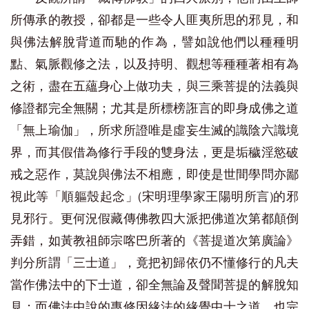
所傳承的教授，卻都是一些令人匪夷所思的邪見，和
與佛法解脫背道而馳的作為，譬如說他們以種種明
點、氣脈觀修之法，以及持明、觀想等種種著相有為
之術，盡在五蘊身心上做功夫，與三乘菩提的法義與
修證都完全無關；尤其是所標榜誑言的即身成佛之道
「無上瑜伽」，所求所證唯是虛妄生滅的識陰六識境
界，而其假借為修行手段的雙身法，更是垢穢淫慾破
戒之惡作，莫說與佛法不相應，即使是世間學問亦鄙
視此等「順軀殼起念」(宋明理學家王陽明所言)的邪
見邪行。更何況假藏傳佛教四大派把佛道次第都顛倒
弄錯，如黃教祖師宗喀巴所著的《菩提道次第廣論》
判分所謂「三士道」，竟把初歸依仍不懂修行的凡夫
當作佛法中的下士道，卻全無論及聲聞菩提的解脫知
見；而佛法中說的專修因緣法的緣覺中士之道，也完