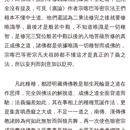
全沒有提及，可見《廣論》作者宗喀巴等密宗法王們
根本不懂中士道。他們還認為二乘法修完之後就要修
唯識學，最後才是般若中觀，不知道唯識是一切種
智，是修完三賢位般若中觀以後的入地菩薩所修的真
正成佛之道，諸佛都是依據唯識一切種智而成佛的，
宗喀巴等密宗凡夫祖師都不懂這才是真正的了義之
法，所以妄判而刻意加以貶抑。
凡此種種，都證明藏傳佛教是順生死輪迴之道在
作思擇，完全與佛法的解脫道、成佛之道全面背道而
馳；法義偏差如此，其在事相上的種種荒誕作法，更
是集貪嗔愚癡之大成，不足一一道之，南傳、漢傳佛
教諸師為何如此無智而與狼共舞，再一次使色狼密宗