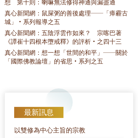
想 第十則：喇嘛無法修得神通與漏盡通
真心新聞網：鼠屎粥的善後處理──「瘴霾古
城」‧系列報導之五
真心新聞網：五陰浮雲作如來？ 宗喀巴著
《譚崔十四根本墮戒釋》的評析‧之四十三
真心新聞網：想一想「世間的和平」──關於
「國際佛教論壇」的省思‧系列之五
最新訊息
以雙修為中心主旨的宗教