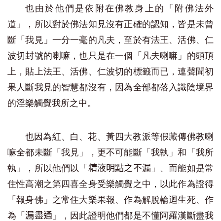
也由於他們是依附在佛教身上的「附佛法外
道」，所以對於佛法知見沒有正確的認知，皆是未曾
斷「我見」一分一毫的凡夫，至於有法王、活佛、仁
波切封號的喇嘛，也只是在一個「凡夫喇嘛」的頭頂
上，貼上法王、活佛、仁波切的標籤而已，連聲聞初
果人斷我見的智慧都沒有，因為全部都落入識陰境界
的淫樂觸覺我所之中。
也因為紅、白、花、黃四大教派等假藏傳佛教喇
嘛全都未斷「我見」，更不可能斷「我執」和「我所
執」，所以他們以「
」、而能如是常
精液明點之不漏
住性高潮之第四喜全身受樂觸覺之中，以此作為證得
「報身佛」之常住大樂果報、作為解脫輪迴生死、作
為「
」，因此證明他們都是不懂阿羅漢斷盡我
漏盡通