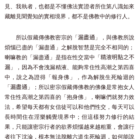
見、我執者，也都是不懂佛法實證者所住第八識如來
藏離見聞覺知的實相境界，都不是佛教中的修行人。
所以假藏傳佛教密宗的「
」，與佛教所說
漏盡通
煩惱已盡的「漏盡通」之解脫智慧是完全不相同的；
喇嘛教的「漏盡通」是指在性交當中「
精液明點之不
」，因為不會洩漏精液、能夠常住性高潮之第四喜
漏
中，說之為證得「報身佛」，作為解脫生死輪迴的
「
」；所以密宗假藏傳佛教的佛像是常抱女人
漏盡通
常住性高潮之第四喜的「抱身佛」，喇嘛們就努力效
法，希望每天都有女信徒可以和他們性交，每天可以
長時間住在淫樂觸覺境界中；但這樣努力修行的結
果，只能讓密宗行者的欲界煩惱越來越粗重，會讓行
者往下沈淪，根本無法脫離六道生死輪迴，如何能說