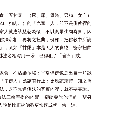
食「五甘露」（尿、屎、骨髓、男精、女血）
肉、狗肉。）的「光頭」人，並不是佛教裡的
家人就應該慈悲為懷，不以食眾生肉為喜，因
佛法名相，再將之扭曲，例如：把佛教中所說
」；又如「甘露」本是天人的食物，密宗扭曲
佛法名相濫用一場，已經犯了「偷盜」戒。
素食，不沾染葷腥；平常供佛也是出自一片誠
「學佛人」應該有行止；更應該秉持「知之為
法，既不知道佛法的真實內涵，就不要妄說。
佛法三乘菩提的內涵，卻硬要說他們的「雙身
人說是比正統佛教更快速成就「佛」道。