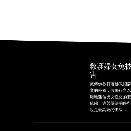
救護婦女免
害
藏傳佛教打著佛教招
寶的外衣，假修行之
癡地迷信男女性交的
成佛，這與佛法的修
說是最高級的佛法......