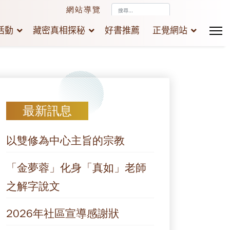
搜
網站導覽
尋...
活動
藏密真相探秘
好書推薦
正覺網站
最新訊息
以雙修為中心主旨的宗教
「金夢蓉」化身「真如」老師
之解字說文
2026年社區宣導感謝狀