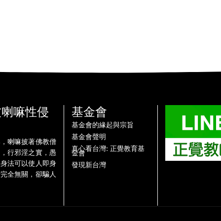
被喇嘛性侵
基金會
基金會的緣起與宗旨
基金會聲明
牌，喇嘛披著佛教僧
真心看台灣: 正覺教育基
名，行邪淫之實，愚
金會
雙身法可以使人即身
發現新台灣
行完全無關，卻騙人