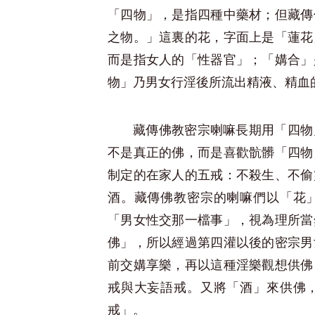
「四物」，是指四種中藥材；但藏傳
之物。」這裏的花，字面上是「蓮花
而是指女人的「性器官」；「媾合」
物」乃男女行淫後所流出精液、精血
藏傳佛教密宗喇嘛長期用「四物
不是真正的佛，而是喜歡骯髒「四物
制定的在家人的五戒：不殺生、不偷
酒。藏傳佛教密宗的喇嘛們以「花
「男女性交那一檔事」，視為理所當
佛」，所以經過第四灌以後的密宗男
前交媾享樂，再以這種淫樂觀想供佛
戒與大妄語戒。又將「酒」來供佛
戒」。