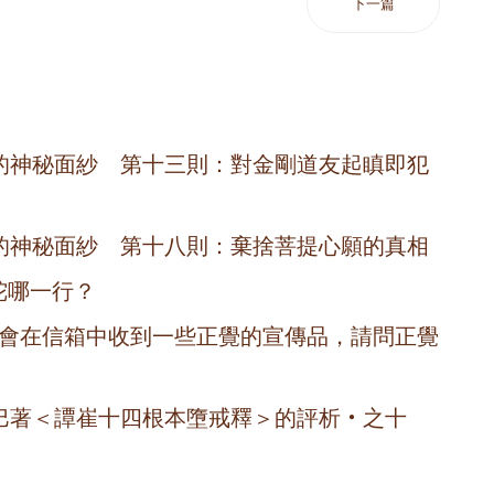
下一篇
的神秘面紗 第十三則：對金剛道友起瞋即犯
的神秘面紗 第十八則：棄捨菩提心願的真相
陀哪一行？
，也會在信箱中收到一些正覺的宣傳品，請問正覺
巴著＜譚崔十四根本墮戒釋＞的評析‧之十