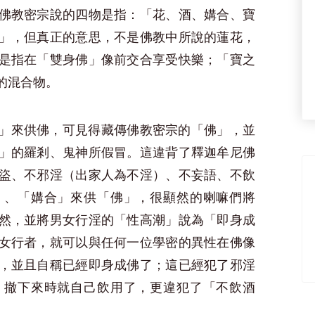
佛教密宗說的四物是指：「花、酒、媾合、寶
」，但真正的意思，不是佛教中所說的蓮花，
是指在「雙身佛」像前交合享受快樂；「寶之
的混合物。
」來供佛，可見得藏傳佛教密宗的「佛」，並
」的羅剎、鬼神所假冒。這違背了釋迦牟尼佛
盜、不邪淫（出家人為不淫）、不妄語、不飲
」、「媾合」來供「佛」，很顯然的喇嘛們將
然，並將男女行淫的「性高潮」說為「即身成
女行者，就可以與任何一位學密的異性在佛像
，並且自稱已經即身成佛了；這已經犯了邪淫
，撤下來時就自己飲用了，更違犯了「不飲酒