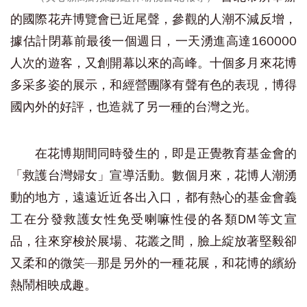
的國際花卉博覽會已近尾聲，參觀的人潮不減反增，
據估計閉幕前最後一個週日，一天湧進高達160000
人次的遊客，又創開幕以來的高峰。十個多月來花博
多采多姿的展示，和經營團隊有聲有色的表現，博得
國內外的好評，也造就了另一種的台灣之光。
在花博期間同時發生的，即是正覺教育基金會的
「救護台灣婦女」宣導活動。數個月來，花博人潮湧
動的地方，遠遠近近各出入口，都有熱心的基金會義
工在分發救護女性免受喇嘛性侵的各類DM等文宣
品，往來穿梭於展場、花叢之間，臉上綻放著堅毅卻
又柔和的微笑—那是另外的一種花展，和花博的繽紛
熱鬧相映成趣。