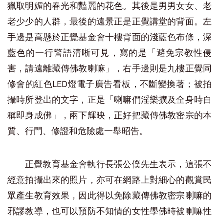
獵取明媚的春光和豔麗的花色。其後是男男女女、老
老少少的人群，最後的遠景正是正覺講堂的背面。左
手邊是高懸於正覺基金會十樓背面的淺藍色布條，深
藍色的一行警語清晰可見，寫的是「避免宗教性侵
害，請遠離藏傳佛教喇嘛」，右手邊則是九樓正覺同
修會的紅色LED燈電子廣告看板，不斷變換著；被拍
攝時所登出的文字，正是「喇嘛們淫樂擴及全身時自
稱即身成佛」，兩下輝映，正好把藏傳佛教密宗的本
質、行門、修證和危險處一舉昭告。
正覺教育基金會執行長張公僕先生表示，這張不
經意拍攝出來的照片，亦可在網路上對細心的觀賞民
眾產生教育效果，因此得以免除藏傳佛教密宗喇嘛的
邪謬教導，也可以預防不知情的女性學佛時被喇嘛性