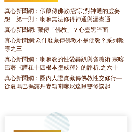
真心新聞網：假藏傳佛教(密宗)對神通的虛妄
想 第十則：喇嘛無法修得神通與漏盡通
真心新聞網: 藏傳「佛教」？心靈黑暗面
真心新聞網:為什麼藏傳佛教不是佛教？系列報
導之三
真心新聞網：喇嘛教的性愛轟趴與賣糖術 宗喀
巴著《譚崔十四根本墮戒釋》的評析.之六十
真心新聞網：圈內人證實藏傳佛教性交修行—
從夏瑪巴揭露丹麥籍喇嘛尼達爾雙修談起