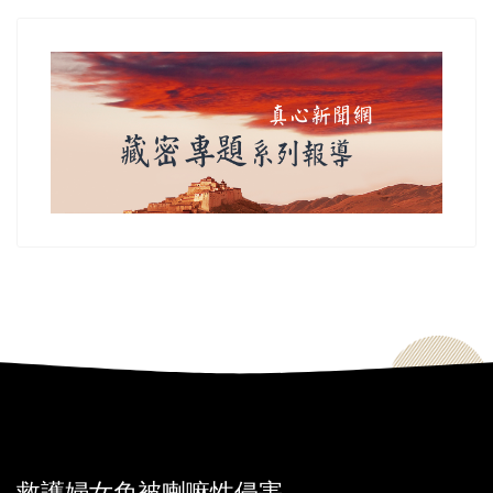
救護婦女免被喇嘛性侵害