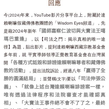
回應
今
年來，YouTube影片分享平台上，附屬於達
(2024)
賴喇嘛假藏傳佛教團體的「Wisdom Eyes頻道」，先
「國師嘉察仁波切與大寶法王噶
是藉2024年新年
瑪巴重逢」
，以【司法之門：揭示真相的唯一途
徑】為題，貼出影片，提到達賴喇嘛西藏宗教基金會
多年前，就 平實導師領導正覺教育基金會在台灣展
「各種方式詆毀和誹謗達賴喇嘛尊者和藏傳佛
開
教的活動」
「贏得了全
，提出法院訴訟，經過八年
勝的圓滿結局」
「司法伸張公
；並聲稱
要以
(文字)
義」、「就像上述台灣達賴喇嘛誹謗案一樣，
唯有透過法律程序和法院審查才能確認真
相」、「大寶法王事件絕不會不了了之，最終