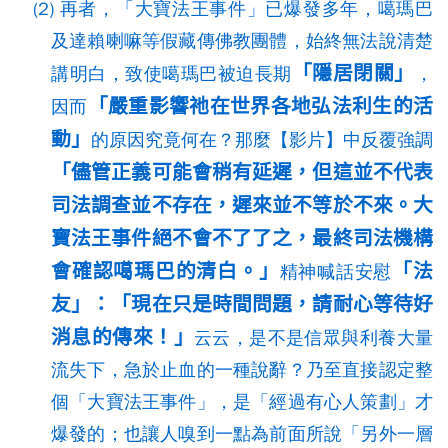
(2) 再者，「大寶法王事件」已爆發多年，噶瑪巴
及達賴喇嘛等假藏傳佛教團體，始終無法說清楚
「隱居閉關」
講明白，致使噶瑪巴被迫長期
，
「嚴重影響祂在世界各地弘法利生的活
因而
動」
的原因究竟何在？那麼【影片】中反覆強調
「儘管正義可能會稍有延遲，但這並不代表
司法調查並不存在，遲來並不等於不來。大
寶法王事件絕不會不了了之，最終司法機構
會確認噶瑪巴的清白。」
「法
精神喊話安慰
友」：「現在只是時間問題，請耐心等待好
消息的傳來！」
云云，是不是信眾與利養大量
流失下，急於止血的一種說辭？乃至直接認定整
個「大寶法王事件」，是「經過有心人策劃」才
爆發的；也讓人嗅到一點為前面所說「另外一層