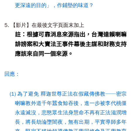
更深遠的目的」，作鋪墊的味道？
5. 【影片】在最後文字頁面末加上
註：根據可靠消息來源指出，台灣達賴喇嘛
誹謗案和大寶法王事件幕後主謀和財務支持
應該來自同一個來源。
回應：
(1) 為了避免 釋迦世尊正法在假藏傳佛教──密宗
喇嘛教外道千年蠶食鯨吞後，進一步被李代桃僵
永遠滅沒，悲愍眾生法身慧命不再有正法滋潤增
長，將長劫淪墮闇夜，無有出期，平實導師多年