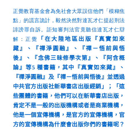
正覺教育基金會為免社會大眾誤信他們「模糊焦
點」的謊言詭計，毅然決然對達瓦才仁提起刑法
誹謗罪自訴。詎知審判法官竟聽信達瓦才仁辯
「在大陸地區出版『真實如來
解：正覺
藏』、『禪淨圓融』、『禪－悟前與悟
後』、『念佛三昧修學次第』、『阿含概
論』等5 種書籍，其中『真實如來藏』、
『禪淨圓融』及『禪－悟前與悟後』並透過
中共官方出版社新華書店出版經銷」；「這
些團體的書籍，他們可以在新華書店出版，
肯定不是一般的出版機構或者是商業機構，
他是一個宣傳機構，是官方的宣傳機構，官
方的宣傳機構為什麼會出版你們的書籍呢？