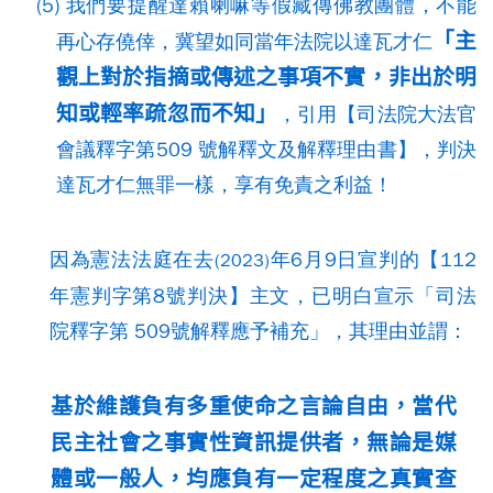
(5) 我們要提醒達賴喇嘛等假藏傳佛教團體，不能
「主
再心存僥倖，冀望如同當年法院以達瓦才仁
觀上對於指摘或傳述之事項不實，非出於明
知或輕率疏忽而不知」
，引用【司法院大法官
會議釋字第509 號解釋文及解釋理由書】，判決
達瓦才仁無罪一樣，享有免責之利益！
因為憲法法庭在去
年6月9日宣判的【112
(2023)
年憲判字第8號判決】主文，已明白宣示「司法
院釋字第 509號解釋應予補充」，其理由並謂：
基於維護負有多重使命之言論自由，當代
民主社會之事實性資訊提供者，無論是媒
體或一般人，均應負有一定程度之真實查