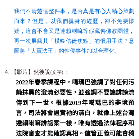
我們不清楚這整件事，是否真是有心人精心策劃
而來？但是，以我們親身的經歷，卻不免要懷
疑，這會不會又是達賴喇嘛等假藏傳佛教團體，
再一次展露其「模糊信徒焦點」的慣用手法？意
圖將「大寶法王」的性侵事件加以合理化。
4. 【影片】然後說
：
(文字)
2022年春季課程中，噶瑪巴強調了對任何污
衊抹黑的澄清必要性，並強調不要讓誹謗流
傳到下一世。根據2019年噶瑪巴的夢境預
言，司法將會證實祂的清白，就像上述台灣
達賴喇嘛誹謗案一樣，唯有透過法律程序和
法院審查才能確認真相。儘管正義可能會稍