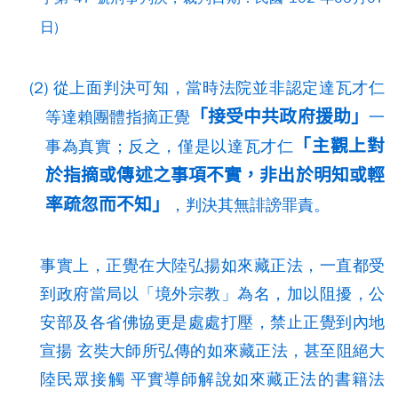
日)
(2) 從上面判決可知，當時法院並非認定達瓦才仁
「接受中共政府援助」
等達賴團體指摘正覺
一
「主觀上對
事為真實；反之，僅是以達瓦才仁
於指摘或傳述之事項不實，非出於明知或輕
率疏忽而不知」
，判決其無誹謗罪責。
事實上，正覺在大陸弘揚如來藏正法，一直都受
到政府當局以「境外宗教」為名，加以阻擾，公
安部及各省佛協更是處處打壓，禁止正覺到內地
宣揚 玄奘大師所弘傳的如來藏正法，甚至阻絕大
陸民眾接觸 平實導師解說如來藏正法的書籍法