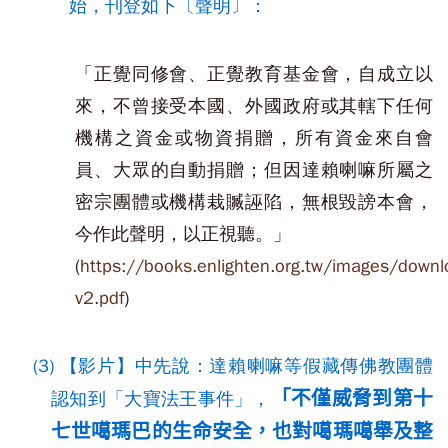
始，刊登如下〔聲明〕：
「正覺同修會、正覺教育基金會，自成立以
來，不曾接受本國、外國政府或其轄下任何
機構之資金或物資捐贈，所有資金來自會
員、大眾的自動捐贈；但因達賴喇嘛所屬之
密宗團體或機構栽贓誣陷，無根毀謗本會，
今作此聲明，以正視聽。」
(
https://books.enlighten.org.tw/images/down
v2.pdf
)
(3) 【影片】中先說：達賴喇嘛等假藏傳佛教團體
「不僅威脅到第十
認知到「大寶法王事件」，
七世噶瑪巴的生命安全，也對噶瑪噶舉及整