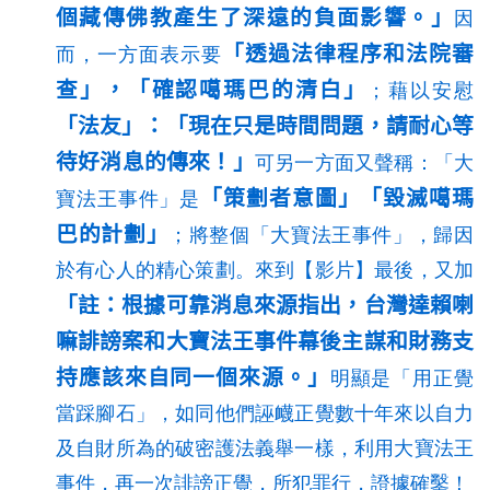
個藏傳佛教產生了深遠的負面影響。」
因
「透過法律程序和法院審
而，一方面表示要
查」，「確認噶瑪巴的清白」
；藉以安慰
「法友」：「現在只是時間問題，請耐心等
待好消息的傳來！」
可另一方面又聲稱：「大
「策劃者意圖」「毀滅噶瑪
寶法王事件」是
巴的計劃」
；將整個「大寶法王事件」，歸因
於有心人的精心策劃。來到【影片】最後，又加
「註：根據可靠消息來源指出，台灣達賴喇
嘛誹謗案和大寶法王事件幕後主謀和財務支
持應該來自同一個來源。」
明顯是「用正覺
當踩腳石」，如同他們誣衊正覺數十年來以自力
及自財所為的破密護法義舉一樣，利用大寶法王
事件，再一次誹謗正覺，所犯罪行，證據確鑿！