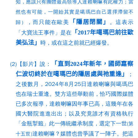
知，應該只有團體最高領導人達賴喇嘛有此權力；當
然也有可能，一開始其實是噶瑪巴自己選擇滯留不
「隱居閉關」
，而只能在歐美
。這表示
歸）
「2017年噶瑪巴前往歐
「大寶法王事件」是在
美弘法」
時，或在這之前就已經爆發。
「直到2024年新年，國師嘉察
(2)【影片】說：
仁波切終於在噶瑪巴的隱居處與祂重逢」
；
之後數月，2024年8月25日達賴喇嘛與噶瑪巴
也在瑞士重逢。雙方這些舉動前，恰巧國際媒體
已多次報導，達賴喇嘛因年事已高，這幾年在各
國大醫院進進出出；以及究竟誰才有資格執行
「金瓶掣籤」此一傳統繼承制度，選定下一世
(第
達賴喇嘛？媒體也曾爭議了一陣子。把這
十五世)