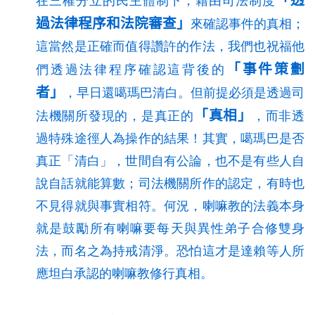
「透
在三權分立的民主體制下，藉由司法制度
過法律程序和法院審查」
來確認事件的真相；
這當然是正確而值得讚許的作法，我們也祝福他
「事件策劃
們透過法律程序確認這背後的
者」
，早日還噶瑪巴清白。但前提必須是透過司
「真相」
法機關所發現的，是真正的
，而非透
過特殊途徑人為操作的結果！其實，噶瑪巴是否
真正「清白」，世間自有公論，也不是有些人自
說自話就能算數；司法機關所作的認定，有時也
不見得就與事實相符。何況，喇嘛教的法義本身
就是鼓勵所有喇嘛要每天與異性弟子合修雙身
法，而名之為持戒清淨。恐怕這才是達賴等人所
應坦白承認的喇嘛教修行真相。