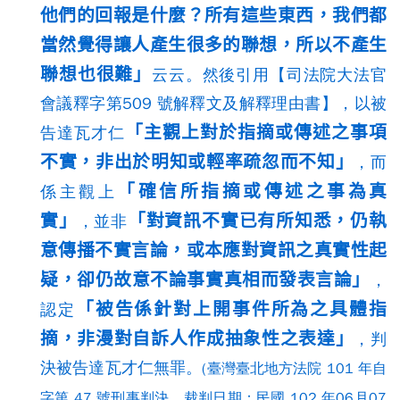
他們的回報是什麼？所有這些東西，我們都
當然覺得讓人產生很多的聯想，所以不產生
聯想也很難」
云云。然後引用【司法院大法官
會議釋字第509 號解釋文及解釋理由書】，以被
「主觀上對於指摘或傳述之事項
告達瓦才仁
不實，非出於明知或輕率疏忽而不知」
，而
「確信所指摘或傳述之事為真
係主觀上
實」
「對資訊不實已有所知悉，仍執
，並非
意傳播不實言論，或本應對資訊之真實性起
疑，卻仍故意不論事實真相而發表言論」
，
「被告係針對上開事件所為之具體指
認定
摘，非漫對自訴人作成抽象性之表達」
，判
決被告達瓦才仁無罪。
(臺灣臺北地方法院 101 年自
字第 47 號刑事判決，裁判日期：民國 102 年06月07