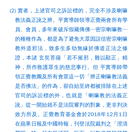
(2) 實者，上述官司之訴訟標的，完全不涉及喇嘛
教法義正訛之辨。平實導師領導正覺兩會所有學
員、會員，多年來破斥假藏傳佛─密宗喇嘛教─
的種種作為，都是為了避免大眾因誤信密宗喇嘛
教外道邪法，致多生多劫無緣於佛道正法之修
證，本諸 玄奘菩薩「若不摧邪，難以顯正」精
神，所作救護眾生的慈悲事行。但 平實導師帶
領正覺教團及所有會眾這一切「辨正喇嘛教法義
是否佛法」的作為，卻自始至終都被排除在上述
官司的訴訟標的外，也就是「喇嘛教的法義正
訛」從一開始就不是法院審判的對象，更非判決
效力所及。正覺教育基金會於2018年12月1日
在蘋果日報及中國時報，刊登法院裁判之「澄清