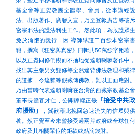
來，堅定不移地領導佛教正覺同修會及正覺教育
基金會等正覺教團全體學、會員，從事講經說
法、出版著作、廣發文宣，乃至登報廣告等破斥
密宗邪法的護法利生工作。然此項，為救護眾生
免於淪墮的義行，因 導師舉證二百餘本密宗書
籍，撰寫《狂密與真密》四輯共56萬餘字鉅著，
以及正覺同修們鍥而不捨地從達賴喇嘛著作中，
找出其主張男女雙修等全然違背佛法教理和戒律
的證據，令達賴等假藏傳佛教，難以正面應對。
乃由當時代表達賴喇嘛在台灣的西藏宗教基金會
「接受中共政
董事長達瓦才仁，公開誣衊正覺
府援助」
，冀欲藉此挽回急速流失的信眾與供
養。然正覺至今未曾接受過兩岸政府或全球任何
政府及其相關單位的鉅款或點滴錢財。