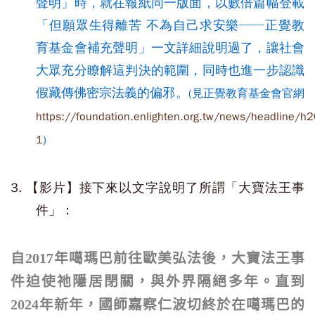
聲明」時，就在報紙同一版面，以數倍篇幅登載
「但願眾生得離苦 不為自己求安樂──正覺教
育基金會補充聲明」一文詳細說明過了，讓社會
大眾充分瞭解這判決的範圍，同時也進一步認識
假藏傳佛密宗法義的偏邪。
(見正覺教育基金會官網
https://foundation.enlighten.org.tw/news/headline/
1
)
3. 【影片】接下來以文字說明了所謂「大寶法王事
件」：
自2017年噶瑪巴前往歐美弘法後，大寶法王事
件迫使祂隱居閉關，與外界隔絕多年。直到
2024年新年，國師嘉察仁波切終於在噶瑪巴的