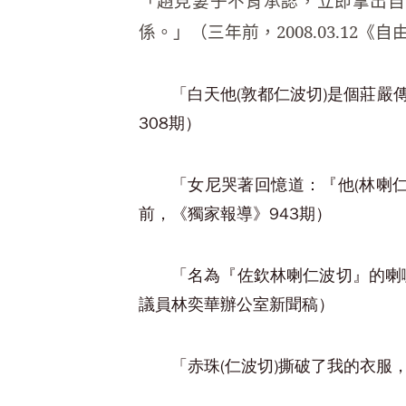
「趙見妻子不肯承認，立即拿出自
係。」（三年前，2008.03.12《
「白天他(敦都仁波切)是個莊
308期）
「女尼哭著回憶道：『他(林喇
前，《獨家報導》943期）
「名為『佐欽林喇仁波切』的喇嘛
議員林奕華辦公室新聞稿）
「赤珠(仁波切)撕破了我的衣