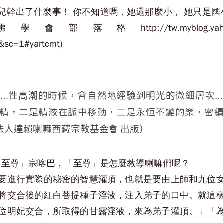
兒幹出了什麼事！ 你不知道嗎，她還那麼小， 她只是國
/tw.myblog.yahoo.com/gadencen
&sc=1#yartcmt)
…性高潮的時候，會自然地經驗到明光的微細層次
精，二是精液在脈中移動，三是永恒不變的樂，密
法人達賴喇嘛西藏宗教基金會 出版）
：「至尊」宗喀巴，「至尊」是怎麼教導喇嘛們呢？
要進行實際的秘密的智慧灌頂，也就是要由上師和九位
將交合後的紅白菩提種子淫液，注入弟子的口中。就這
位明妃交合，所取得的甘露淫液，來為弟子灌頂。」「