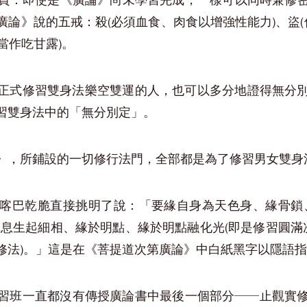
員：即使是《廣論》尚未學習完成，一樣可以同時兼修
論》說的五戒：殺(必須血食、肉食以增強性能力)、盜(
當作吃甘露)。
正式修習雙身法樂空雙運的人，也可以多分地證得無分
習雙身法中的「無分別定」。
》，所鋪設的一切修行法門，全部都是為了修習男女雙身
喀巴乾脆直接挑明了說：「要緣自身為天色身、緣骨鎖
息生起細相、緣於明點、緣於明點融化光(即是修習圓滿
修法)。」這是在《菩提道次第廣論》中白紙黑字以隱語
習班一直都沒有傳授廣論書中最後一個部分──止觀實