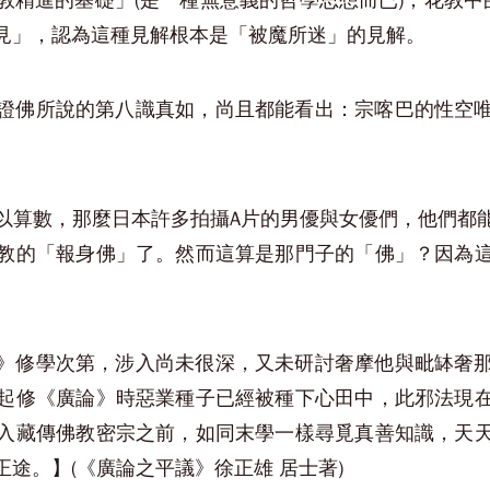
精進的基礎」(是一種無意義的哲學思想而已)；花教中
見」，認為這種見解根本是「被魔所迷」的見解。
證佛所說的第八識真如，尚且都能看出：宗喀巴的性空
以算數，那麼日本許多拍攝A片的男優與女優們，他們都
教的「報身佛」了。然而這算是那門子的「佛」？因為
》修學次第，涉入尚未很深，又未研討奢摩他與毗缽奢
起修《廣論》時惡業種子已經被種下心田中，此邪法現
入藏傳佛教密宗之前，如同末學一樣尋覓真善知識，天
途。】(《廣論之平議》徐正雄 居士著)