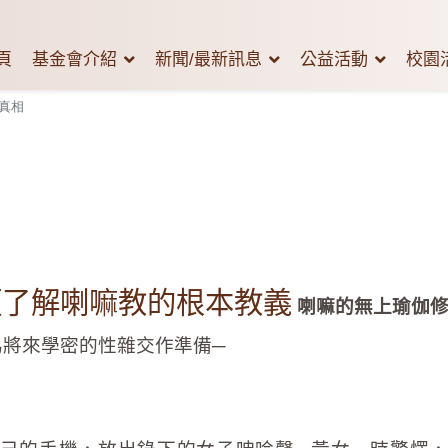
頁
基金會介紹
新聞/最新訊息
公益活動
校園
真相
須了解喇嘛教的根本教義
喇嘛的無上瑜伽
為將來學密的性雜交作準備─