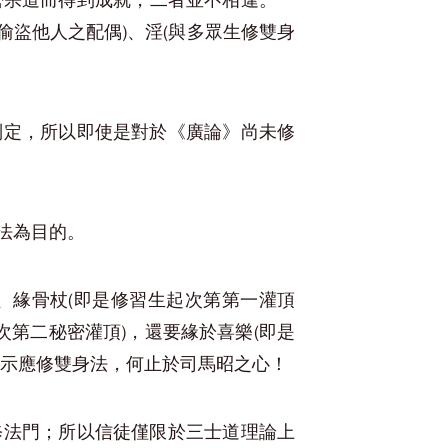
密宗道而得到成就，二者並不相違。一
偷盜他人之配偶)、淫(與多眾生修雙身
別定，所以即使是對於《廣論》尚未修
法為目的。
、緣骨杖(即是修習生起次第第一灌頂
次第二秘密灌頂)，還要緣於喜樂(即是
指示應修雙身法，何止於司馬昭之心！
修法門；所以信徒僅限於三士道理論上