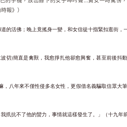
己的手機，放出錄下的女子呻吟聲…黃女一時驚愣
自由時報》）
嚴傳道的活佛；晚上竟搖身一變，和女信徒十指緊扣逛街，
仁波切)簡直是禽獸，我愈掙扎他卻愈興奮，甚至前後抖
，八年來不僅性侵多名女性，更假借名義騙取信眾大筆金錢
服，我扺抗不了他的蠻力，事情就這樣發生了。」（十九年