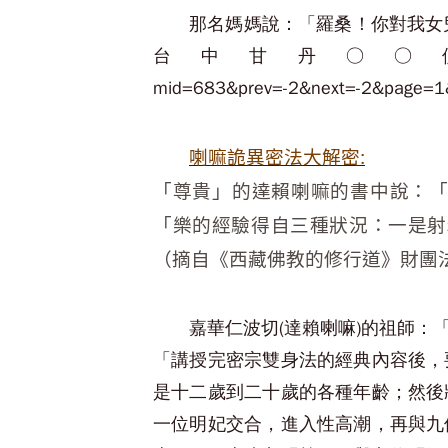
那名媽媽說：「羅桑！你對我女
台中甘丹○○佛學會部落格http:/
mid=683&prev=-2&next=-2&page=1
喇嘛詭異密法大解密:
「尊貴」的達賴喇嘛的書中說：「
「樂的經驗得自三種狀況：一是射
（摘自《西藏佛教的修行道》財團
嘉華仁波切(達賴喇嘛)的祖師
「講授完密宗雙身法的經典內容後，
是十二歲到二十歲的各種年齡；然後
一位明妃交合，進入性高潮，再與九