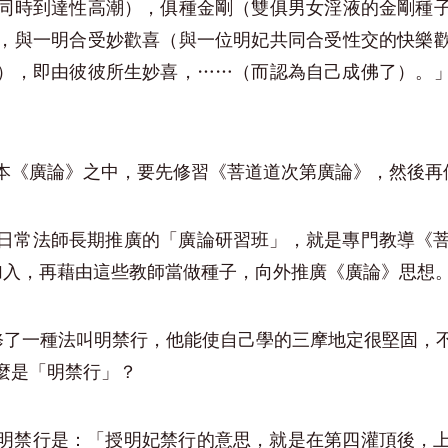
同時到達性高潮），俱種金剛（雙俱男女淫液的金剛種
，與一明合受妙歡喜（與一位明妃共同合受性交的快樂
），即由彼彼所生妙喜，……（而認為自己成佛了）。
本《廣論》之中，要先修習《菩道道次第廣論》，然後再
日常法師長期推廣的「廣論研習班」，就是專門教導《
)加入，再藉由這些教師當做種子，向外推廣《廣論》思想
還修了一種法叫明禁行，他能使自己學的三摩地定很堅固，
麼是「明禁行」？
明禁行是：「授明妃禁行的意思，就是在第四灌頂後，