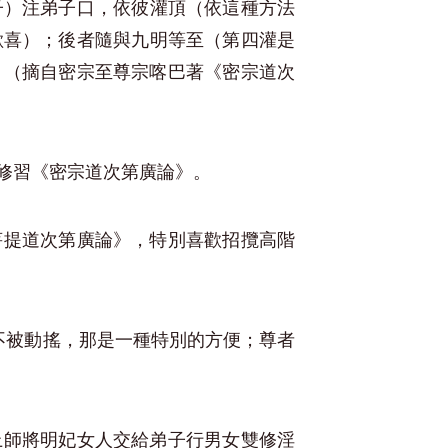
子）注弟子口，依彼灌頂（依這種方法
歡喜）；後者隨與九明等至（第四灌是
」（摘自密宗至尊宗喀巴著《密宗道次
修習《密宗道次第廣論》。
菩提道次第廣論》，特別喜歡招攬高階
。
不被動搖，那是一種特別的方便；尊者
上師將明妃女人交給弟子行男女雙修淫