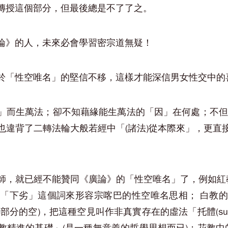
傳授這個部分，但最後總是不了了之。
論》的人，未來必會學習密宗道無疑！
於「性空唯名」的堅信不移，這樣才能深信男女性交中的
」而生萬法；卻不知藉緣能生萬法的「因」在何處；不但
也違背了二轉法輪大般若經中「(諸法)從本際來」，更直
師，就已經不能贊同《廣論》的「性空唯名」了，例如紅教
「下劣」這個詞來形容宗喀巴的性空唯名思相； 白教
分的空)，把這種空見叫作非真實存在的虛法「托體(subs