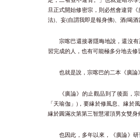
定，二者並不違背。」也就是暗示學
旦正式開始修密宗，則必然會違背《廣
法)、妄(自謂我即是報身佛)、酒(喝酒
宗喀巴還接著隱晦地說，還沒有
習完成的人，也有可能極多分地去修
也就是說，宗喀巴的二本《廣論
《廣論》的止觀品到了後面，宗
「天瑜伽」)，要緣於修風息、緣於風
緣於圓滿次第第三智慧灌頂男女雙身
也因此，多年以來，《廣論》研