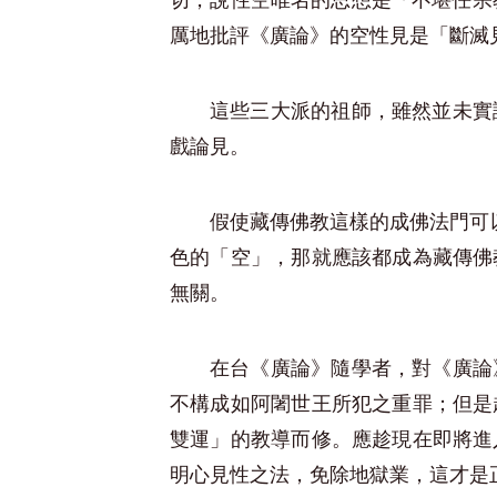
切，說性空唯名的思想是「不堪任宗教
厲地批評《廣論》的空性見是「斷滅
這些三大派的祖師，雖然並未實
戲論見。
假使藏傳佛教這樣的成佛法門可
色的「空」，那就應該都成為藏傳佛
無關。
在台《廣論》隨學者，對《廣論
不構成如阿闍世王所犯之重罪；但是
雙運」的教導而修。應趁現在即將進
明心見性之法，免除地獄業，這才是正