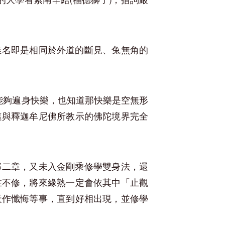
的大學者索南辛給(福德獅子)，措詞嚴
唯名即是相同於外道的斷見、兔無角的
能夠遍身快樂，也知道那快樂是空無形
這與釋迦牟尼佛所教示的佛陀境界完全
那二章，又未入金剛乘修學雙身法，還
在不修，將來緣熟一定會依其中「止觀
天作懺悔等事，直到好相出現，並修學