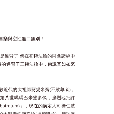
喜樂與空性無二無別！
是違背了 佛在初轉法輪的阿含諸經中
接的違背了三轉法輪中，佛說真如如來
近代的大祖師蔣揚米旁(不敗尊者)，
的第八世噶瑪巴米覺多傑，強烈地批評
tratum)」，現在的廣定大司徒仁波