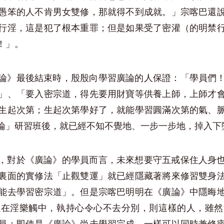
愚笨的人不肯男女雙修，那就得不到成就。」宗喀巴還
行淫，這是犯了根本重罪；但是如果受了密灌（的明禁
！」。
論》最後結束時，殷殷向學習廣論的人保證：「學員們
」、「要入密宗道，得先要用財寶等供養上師，上師才
生起次第；生起次第學好了，就能學習圓滿次第的氣、
論」研習班後，就已經不知不覺地、一步一步地，掉入下
，對於《廣論》的學員而言，未來想要守五戒保住人身
裏面的實修法「止觀雙運」就已經隱藏著將來修習雙身
能去學習密宗道」。但是宗喀巴明明在《廣論》中隱晦
以在淫樂觸中，執持心令心不去分別，則這樣的人，雖然