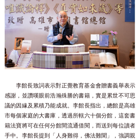
李館長致詞表示對正覺教育基金會贈書義舉表示
感謝，並讚嘆眼前浩瀚殊勝的書籍，實是累世不可思
議的因緣及累積乃能成就。李館長指出，總館是高雄
市每個家庭的大書庫，透過所轄六十個分館，這套書
籍法寶將可在任何分館間流通借閱，而送到每位讀者
手中。李館長提到「人身難得，佛法難聞」，強調親