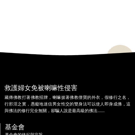
救護婦女免被喇嘛性侵害
藏傳佛教打著佛教招牌，喇嘛披著佛教僧寶的外衣，假修行之名，
行邪淫之實，愚癡地迷信男女性交的雙身法可以使人即身成佛，這
與佛法的修行完全無關，卻騙人說是最高級的佛法......
基金會
基金會的緣起與宗旨