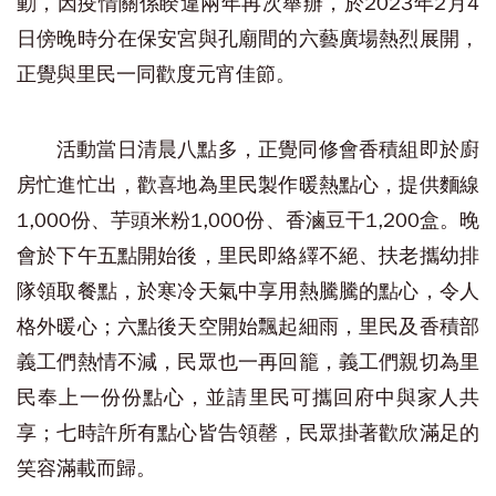
動，因疫情關係睽違兩年再次舉辦，於2023年2月4
日傍晚時分在保安宮與孔廟間的六藝廣場熱烈展開，
正覺與里民一同歡度元宵佳節。
活動當日清晨八點多，正覺同修會香積組即於廚
房忙進忙出，歡喜地為里民製作暖熱點心，提供麵線
1,000份、芋頭米粉1,000份、香滷豆干1,200盒。晚
會於下午五點開始後，里民即絡繹不絕、扶老攜幼排
隊領取餐點，於寒冷天氣中享用熱騰騰的點心，令人
格外暖心；六點後天空開始飄起細雨，里民及香積部
義工們熱情不減，民眾也一再回籠，義工們親切為里
民奉上一份份點心，並請里民可攜回府中與家人共
享；七時許所有點心皆告領罄，民眾掛著歡欣滿足的
笑容滿載而歸。