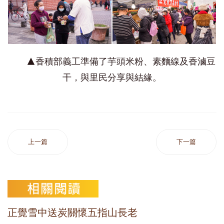
▲香積部義工準備了芋頭米粉、素麵線及香滷豆
干，與里民分享與結緣。
上一篇
下一篇
正覺雪中送炭關懷五指山長老