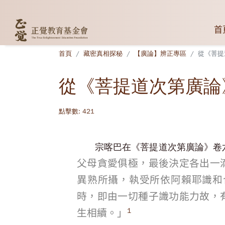
首
首頁
藏密真相探秘
【廣論】辨正專區
從《菩提
從《菩提道次第廣論
點擊數: 421
宗喀巴在《菩提道次第廣論》卷
父母貪愛俱極，最後決定各出一
異熟所攝，執受所依阿賴耶識和
時，即由一切種子識功能力故，
1
生相續。」