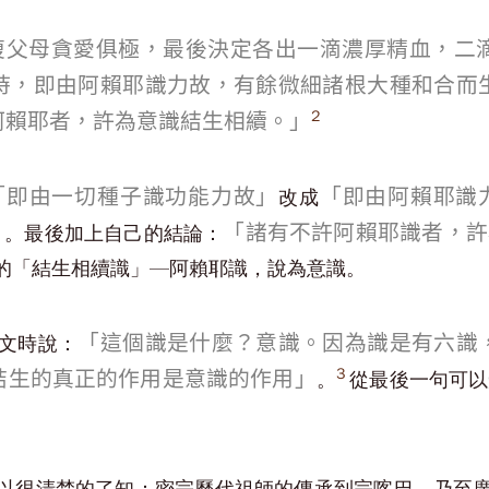
復父母貪愛俱極，最後決定各出一滴濃厚精血，二
時，即由阿賴耶識力故，有餘微細諸根大種和合而
2
阿賴耶者，許為意識結生相續。」
「即由一切種子識功能力故」
「即由阿賴耶識
改成
」
「諸有不許阿賴耶識者，許
。最後加上自己的結論：
的「結生相續識」—阿賴耶識，說為意識。
「這個識是什麼？意識。因為識是有六識
文時說：
3
結生的真正的作用是意識的作用」
。
從最後一句可以