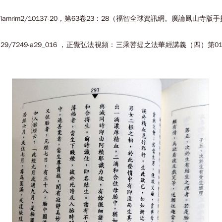
/teachings/lamrim2/10137-20，第63卷23：28（福智全球資訊網。廣論鳳山寺
org.tw/zh-tw/a/a29/7249-a29_016 ，正覺弘法視頻：三乘菩提之法