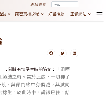
搜
網站導覽
尋...
活動
藏密真相探秘
好書推薦
正覺網站
論
「爾時
卷一，關於有情受生時的論文：
乳凝結之時。當於此處，一切種子
一段，與顛倒緣中有俱滅。與滅同
合摶生。於此時中，說識已住，結