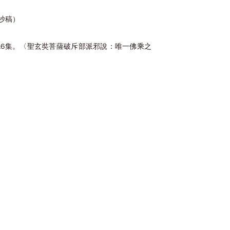
版手抄稿）
華經講義（四）第016集。〈聖玄奘菩薩破斥部派邪說：唯一佛乘之