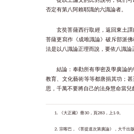
從以上論文的比對說明，我們可
否定有第八阿賴耶識的六識論者。
玄奘菩薩西行取經，返回東土譯
菩薩更寫作《成唯識論》破斥部派佛
法是以八識論正理而說，要依八識論
結論：奉勸所有學密及學廣論的
教育、文化藝術等等都唐捐其功；甚
思，千萬不要將自己的法身慧命當兒
1. 《大正藏》冊30，頁283，上1-9。
2. 宗喀巴，《菩提道次第廣論》，大千出版