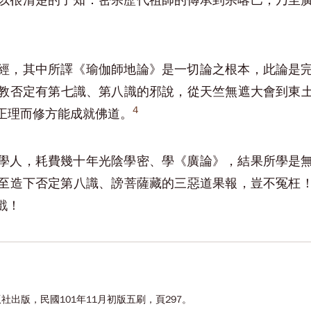
以很清楚的了知：密宗歷代祖師的傳承到宗喀巴，乃至
經，其中所譯《瑜伽師地論》是一切論之根本，此論是
教否定有第七識、第八識的邪說，從天竺無遮大會到東
4
正理而修方能成就佛道。
學人，耗費幾十年光陰學密、學《廣論》，結果所學是
至造下否定第八識、謗菩薩藏的三惡道果報，豈不冤枉
戲！
社出版，民國101年11月初版五刷，頁297。