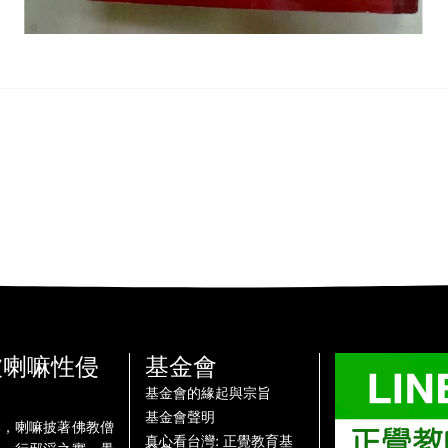
被喇嘛性侵
基金會
基金會的緣起與宗旨
基金會聲明
牌，喇嘛披著佛教僧
真心看台灣: 正覺教育基