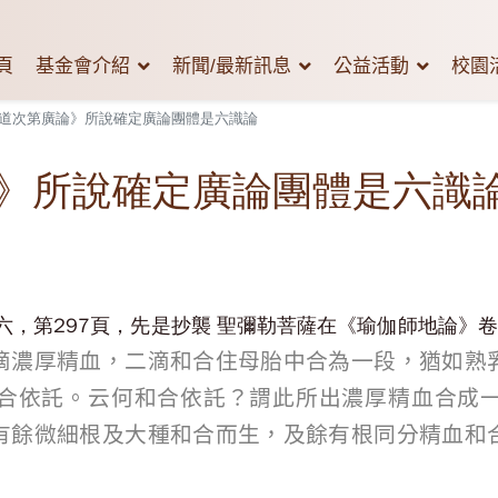
頁
基金會介紹
新聞/最新訊息
公益活動
校園
道次第廣論》所說確定廣論團體是六識論
》所說確定廣論團體是六識
六，第297頁，先是抄襲 聖彌勒菩薩在《瑜伽師地論》
滴濃厚精血，二滴和合住母胎中合為一段，猶如熟
合依託。云何和合依託？謂此所出濃厚精血合成
有餘微細根及大種和合而生，及餘有根同分精血和