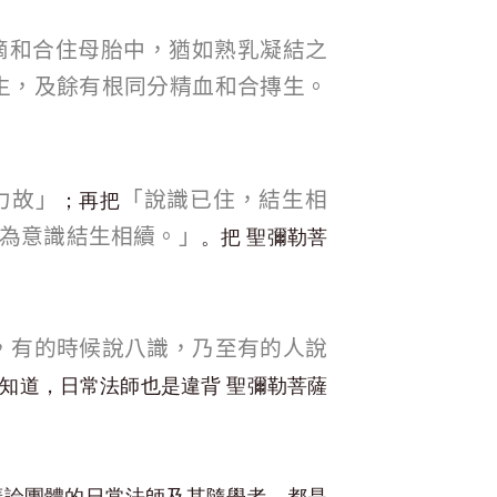
滴和合住母胎中，猶如熟乳凝結之
生，及餘有根同分精血和合摶生。
力故」
「說識已住，結生相
；再把
為意識結生相續。」
。把 聖彌勒菩
，有的時候說八識，乃至有的人說
知道，日常法師也是違背 聖彌勒菩薩