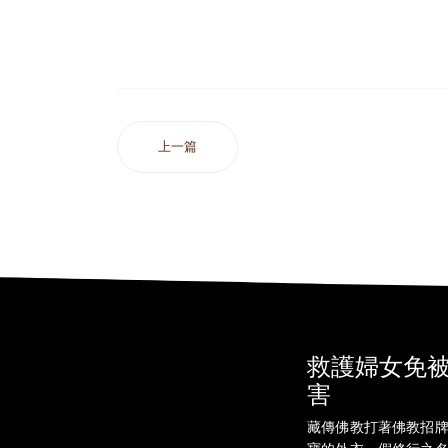
上一篇
救護婦女免
害
藏傳佛教打著佛教招