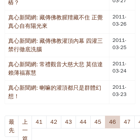
03-27
樁？
2011-
真心新聞網: 藏傳佛教腥羶藏不住 正覺
03-26
真心自有陽光來
2011-
真心新聞網: 藏傳佛教灌頂內幕 四灌三
03-25
禁行徹底洗腦
2011-
真心新聞網: 常禮觀音大慈大悲 莫信達
03-24
賴薄福寡慧
2011-
真心新聞網: 喇嘛的灌頂都只是群體幻
03-23
想！
最
上
41
42
43
44
45
46
47
先
一
篇