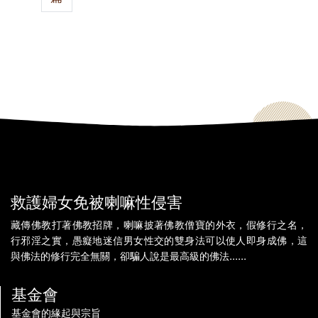
救護婦女免被喇嘛性侵害
藏傳佛教打著佛教招牌，喇嘛披著佛教僧寶的外衣，假修行之名，
行邪淫之實，愚癡地迷信男女性交的雙身法可以使人即身成佛，這
與佛法的修行完全無關，卻騙人說是最高級的佛法......
基金會
基金會的緣起與宗旨