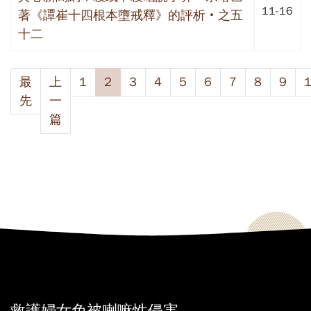
11-16
著《譚崔十四根本墮戒釋》的評析‧之五
十二
最
上
1
2
3
4
5
6
7
8
9
先
一
篇
救護婦女免被喇嘛性侵害