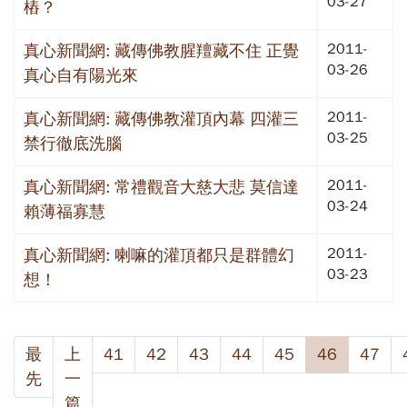
03-27
樁？
2011-
真心新聞網: 藏傳佛教腥羶藏不住 正覺
03-26
真心自有陽光來
2011-
真心新聞網: 藏傳佛教灌頂內幕 四灌三
03-25
禁行徹底洗腦
2011-
真心新聞網: 常禮觀音大慈大悲 莫信達
03-24
賴薄福寡慧
2011-
真心新聞網: 喇嘛的灌頂都只是群體幻
03-23
想！
最
上
41
42
43
44
45
46
47
先
一
篇