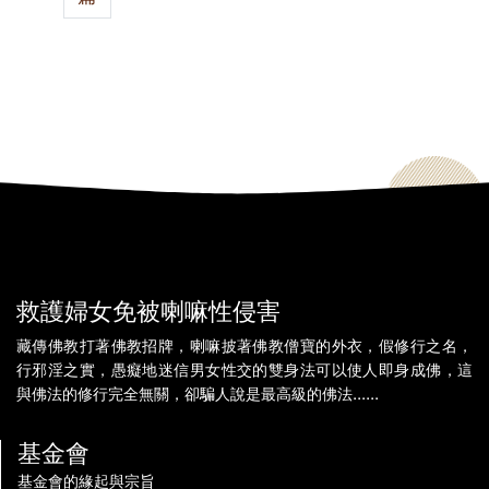
救護婦女免被喇嘛性侵害
藏傳佛教打著佛教招牌，喇嘛披著佛教僧寶的外衣，假修行之名，
行邪淫之實，愚癡地迷信男女性交的雙身法可以使人即身成佛，這
與佛法的修行完全無關，卻騙人說是最高級的佛法......
基金會
基金會的緣起與宗旨