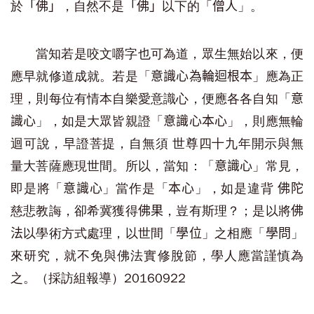
於
，自然不是
以下的「
」。
「佛」
「佛」
僧人
當知若是咬文嚼字也可為道，眾生無始以來，便
應早就修道成就。若是「
」應為正
意識心為輪迴根本
理，則每位有情本自樂愛意識心，便應各各自知「
意
」，如是大眾皆親證「
」，則應無輪
識心
意識心本心
迴可說，早證菩提，自無須 世尊四十九年開示與無
量大菩薩應現世間。所以，當知：「
」常見，
意識心
即是將「
」當作是「
」，如是違背
意識心
本心
佛陀
慈悲教誨，卻希冀獲得
，豈有斯理？；是以將
佛果
佛
以學術方式處理，以世間「
」之相應「
」
法
學位
學問
來研究，就不免與佛法實修脫節，學人應當謹慎為
之。（採訪組報導）20160922