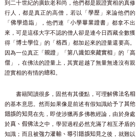
到二十世紀的廣欽老和尚，他們都是親證實相的真修
行人，都是真正的高僧，若以「
」來論他們的
學歷
「
」，他們連「
」都拿不出
佛學造詣
小學畢業證書
來，可是這樣大字不認的僧人卻是連今日西藏全數獲
得「
」的「
」都加起來的證量還要高。
博士學位
格西
因為一位真正「
」「
」的「
親證
第八識如來藏實相
高
」，在佛法的證量上，其實超越了無量無邊沒有親
僧
證實相的有情的
。
總和
書籍閱讀很多，固然有其優點，可理解
佛法名相
的基本意思。然而如果像是前述有假知識給予了
其他
在先，即使涉獵再多佛教經論，由於身處
錯誤的知見
於
之中，學習過程必然充滿了相互矛盾的
真、假佛法
知識；而且被
之後，就難以
強力灌輸、導引錯誤知見