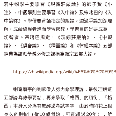
若中觀學
主要學習
《現觀莊嚴論》的師子賢《
小
注
》，中觀學
則主要學習
《入中論》
及
宗喀巴
的《入
中論釋》。學僧要背誦指定的經論，透過爭論加深理
解，成績優異者進而學習
密教，學習目的是要成為一
切智者。
宗喀巴規定，《現觀莊嚴論》、《中觀
論》、《俱舍論》、《釋量論》和《律經本論》五部
」
經典為該派學僧必修之課稱為顯宗
五部大論。
https://zh.wikipedia.org/wiki/%E6%A0%BC%E
喇嘛廟宇的喇嘛僧人努力修學理論，最後理解這
五部論為修學要點，再來爭取「
」的頭銜。「
格西
格
」本身又分為有無經過考試等等，由於時間花上很
西
長久的時間（從10歲開始，可能超過20年），所