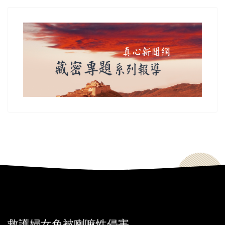
救護婦女免被喇嘛性侵害