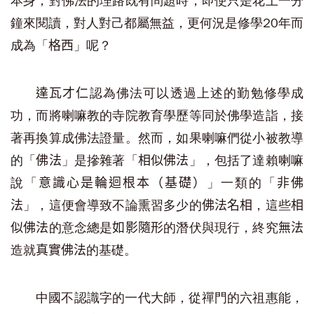
本身，對佛法的理路既有問題時，即使只是花上一分
鐘來閱讀，對人對己都屬無益，更何況是修學20年而
成為「
」呢？
格西
認為佛法可以透過上述的勤勉修學成
達瓦才仁
功，而將喇嘛教的寺院教育學歷等同於佛學造詣，接
著再換算成佛法證量。然而，如果喇嘛們從小被教導
的「
」是摻雜著「
」，包括了達賴喇嘛
佛法
相似佛法
說「
」一類的「
意識心是輪迴根本（基礎）
非佛
」，這便會導致不論熏習多少的
，這些
法
佛法名相
相
的意念總是
的潛伏與現行，終究
似佛法
如影隨形
無法
造就
的基礎。
真實佛法
中國不認識字的一代大師，從禪門的六祖惠能，