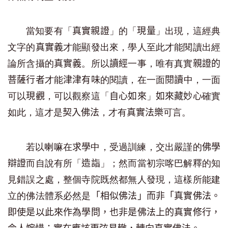
當知要有「
」的「
」出現，這經典
真實親證
現量
文字的
才能顯發出來，學人至此才能閱讀出經
真實義
論所含攝的
。所以
一事，唯有真實
真實義
讀經
親證的
才能
的閱讀，在一面
中，一面
菩薩行者
津津有味
閱讀
可以
，可以觀察這「
」
確實
現觀
自心如來
如來藏妙心
如此，這才是
，才有
可言。
契入佛法
真實法樂
若以喇嘛在
中，受過訓練，交出嚴謹的
求學
佛學
而自說有所「
」；然而當初宗喀巴解釋的知
辯證
造詣
見錯誤之處，整個寺院既然都無人發現，這樣所能建
立的佛法體系必然是
「相似佛法」而非「
真實佛法。
即使是以此來作為學問，也非是佛法上的真實修行，