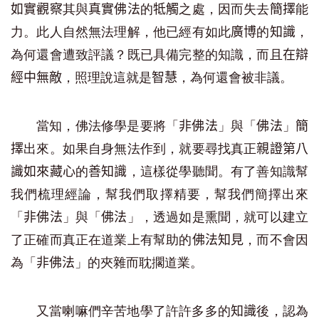
其與
的
之處，因而失去
能
如實觀察
真實佛法
牴觸
簡擇
力。此人自然無法理解，他已經有如此
的
，
廣博
知識
為何還會遭致評議？既已具備完整的知識，而且
在辯
，照理說這就是
，為何還會被非議。
經中無敵
智慧
當知，佛法修學是要將「
」與「
」
非佛法
佛法
簡
出來。如果自身無法作到，就要尋找真正
擇
親證第八
的
，這樣從學聽聞。有了善知識幫
識如來藏心
善知識
我們梳理經論，幫我們取擇精要，幫我們簡擇出來
「
」與「
」，透過如是熏聞，就可以建立
非佛法
佛法
了正確而真正在道業上有幫助的
，而不會因
佛法知見
為「
」的夾雜而耽擱道業。
非佛法
又當喇嘛們辛苦地學了許許多多的
後，認為
知識