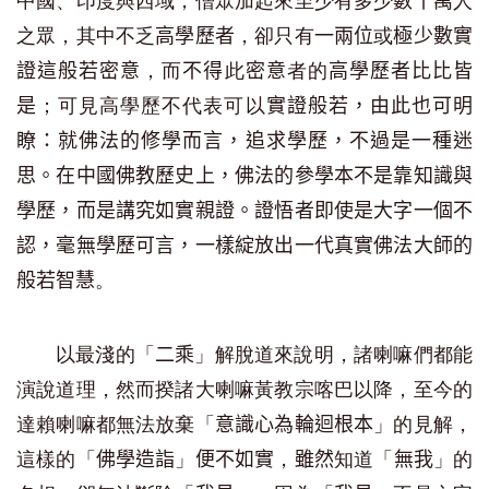
中國、印度與西域，僧眾加起來至少有多少
人
數十萬
之眾，其中不乏
，卻只有
或
高學歷者
一兩位
極少數
實
，而
此
者的
證這
般若密意
不得
密意
高學歷者
比比皆
；可見高學歷不代表可以
是
實證般若，由此也可明
瞭：就佛法的修學而言，追求學歷，不過是一種迷
思。在中國佛教歷史上，佛法的參學本不是靠知識與
學歷，而是講究如實親證。證悟者即使是大字一個不
認，毫無學歷可言，一樣綻放出一代真實佛法大師的
。
般若智慧
以最淺的「
」解脫道來說明，諸喇嘛們都能
二乘
演說道理，然而揆諸大喇嘛黃教宗喀巴以降，至今的
達賴喇嘛都無法放棄「
」的見解，
意識心為輪迴根本
這樣的「
」
，
知道「
」的
佛學造詣
便不如實
雖然
無我