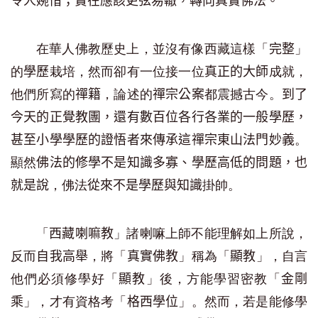
令人婉惜；實在應該更弦易轍，轉向真實佛法。
在華人佛教歷史上，並沒有像西藏這樣「
」
完整
的
栽培，然而卻有一位接一位
成就，
學歷
真正的大師
他們所寫的
，論述的
都震撼古今。
禪籍
禪宗公案
到了
今天的正覺教團，還有數百位各行各業的一般學歷，
。
甚至小學學歷的證悟者來傳承這禪宗東山法門妙義
顯然
佛法的修學不是知識多寡、學歷高低的問題，也
，佛法
掛帥。
就是說
從來不是學歷與知識
「
」諸喇嘛上師不能理解如上所說，
西藏喇嘛教
反而
，將「
」稱為「
」，自言
自我高舉
真實佛教
顯教
他們必須修學好「
」後，方能學習密教「
顯教
金剛
」，才有資格考「
」。然而，若是能修學
乘
格西學位