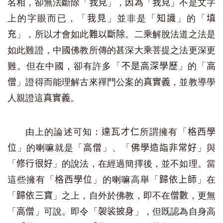
名相，卻無法斷除「
」，因為「
」不是文字
我見
我見
上的字眼而已，「
」並非是「
」的「
我見
知識
填
」，所以才會如此
。二乘解脫法道之法是
充
難以斷除
如此難證，中國佛教所傳的甚深大乘菩提之法更深更
難。但在中國，卻有許多「
」的「
不是高深學歷
高
」證得而能理解古來禪門公案的
，並教導學
僧
真實義
人親證這
。
真實義
由上的論述可知：
所謂擁有「
達瓦才仁
格西學
」的喇嘛就是「
」、「
」與
位
高僧
佛學造詣非常好
「
」的說法，在經過簡擇後，並不如理。當
修行很好
這些擁有「
」的喇嘛高舉「
」在
格西學位
歸依上師
「
」之上，自外於佛教，即不在
，更無
歸依三寶
僧數
「
」可說。即令「
」，但既認為自身高
高僧
袈裟披身