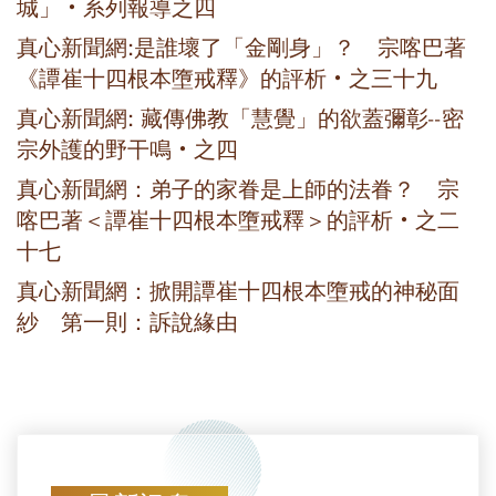
城」‧系列報導之四
真心新聞網:是誰壞了「金剛身」？ 宗喀巴著
《譚崔十四根本墮戒釋》的評析‧之三十九
真心新聞網: 藏傳佛教「慧覺」的欲蓋彌彰--密
宗外護的野干鳴‧之四
真心新聞網：弟子的家眷是上師的法眷？ 宗
喀巴著＜譚崔十四根本墮戒釋＞的評析‧之二
十七
真心新聞網：掀開譚崔十四根本墮戒的神秘面
紗 第一則：訴說緣由