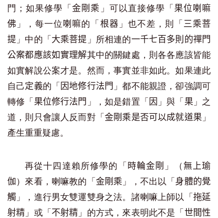
門；如果修學「
」可以直接修學「
金剛乘
果位喇嘛
」，每一位
的「
」也不差，則「
佛
喇嘛
根器
三乘菩
」中的「
」所相連的
提
大乘菩提
一千七百多則的禪門
其中的關鍵處，則各各應該皆能
公案都應該如實理解
如實解說公案才是。然而，事實並非如此。如果連此
自己
的「
」都不能親證，卻強調可
定義
因地修行法門
轉修「
」，如是錯置「
」與「
」之
果位修行法門
因
果
道，則只會讓人反而對「
」
金剛乘是否可以成就道果
產生重重疑慮。
再從十四達賴所修學的「
」（
時輪金剛
無上瑜
）來看，喇嘛教的「
」，不出以「
伽
金剛乘
身體的覺
」，進行男女雙運雙身之法。諸喇嘛上師以「
觸
拖延
」或「
」的方式，來表明此不是「
射精
不射精
世間性