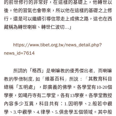
的前世修行的非常好，在這樣的基礎上，他轉世以
後，他的習氣也會帶來，所以他在這樣的基礎之上修
行，還是可以繼續引導信眾走上成佛之路，這也在西
藏稱為轉世喇嘛、轉世仁波切…
」
https://www.tibet.org.tw/news_detail.php?
news_id=7614
所謂的
是喇嘛教的優秀傑出者。而喇嘛
「格西」
教的學僧制度, 如「
」所說：「
維基百科
其教育科目
總稱
「
五明處
」，
即廣義的佛學。各學堂有10-20個
學寮，如
噶丹寺
有二學堂，各有13學寮。各學堂教授
內容多少互異，科目共有
：1.因明學、2.般若中觀
學、3.中觀學、4.律學、5.俱舍
學五個領域
。
其中
般