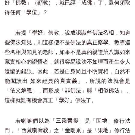
好「
」（顯教），就已經「
」了，還何須取
佛教
成佛
得任何「
」？
學位
若揭「
」佛教，說成認識些
，知道
學好
佛法名相
些
，則這樣便不是佛法的
。教導這
佛法知見
真正修學
些名相與知見的老師，如果不是真的親證第八識如來
藏實相心的證悟者，就很容易說法不如理而產生令人
遺憾的錯誤。因此，若是自身尚且
實相，自然不
不明
能閱讀出 如來經典的
」，所說的
就會是
真實義
法
「
」，而形成「
」與「
」，
依文解義
非佛法
相似佛法
這樣就難有機會真正「
」佛法了。
學好
若喇嘛們以為「
」是「
」修行法
三乘菩提
因地
門，「
」之「
」是「
」修行法
西藏喇嘛教
金剛乘
果地