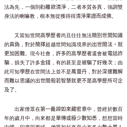
法為先，一個則勸
，二者本質各異，強調雙
離欲清淨
身法的喇嘛教，根本無從獲得得
。
清淨果證而成佛
又當知世間
尚且往往無法
高學歷者
簡別世間知識
的
，對於
超越世間知識境界的
真偽
簡擇
出世間法，就
。現今社會，
還會被
更加困難
許多的高學歷者
電話詐
，損失了許多
，有的甚至是
；由
騙
金錢
被騙了好幾次
此可知
在世間法上並不是
，對於
學歷
萬靈丹
深邃難解
的
而難以思議
出世間般若智慧就更不是高學歷所可企
。
及了
出家僧眾在
中，曾經於數百
第一義諦如來藏密意
年的歲月中，向來都是
，想想當時
單傳或極少數知悉