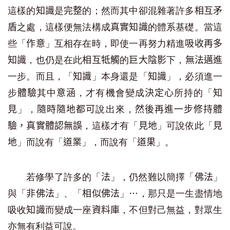
這樣的
是
的；然而其中卻混雜著許多
知識
完整
相互矛
之處，這樣便無法構成
的體系基礎。當這
盾
真實知識
些「
」互相存在時，即使一再努力精進
作意
吸收再多
，也仍是在此
的
下，
知識
相互牴觸
巨大陰影
無法邁進
一步。而且，「
」本身還是「
」，必須進一
知識
知識
步
其中
，才有機會變成
所持的「
體驗
意涵
決定心
知
」，
說出來，
見
隨時隨地都可
然後再進一步修持體
，這樣才有「
」可說依此「
驗，真實體認無誤
見地
見
」而說有「
」，而說有「
」。
地
道業
道果
若修學了許多的「
」，仍然難以簡擇「
」
法
佛法
與「
」、「
」…，那只是一生盡情地
非佛法
相似佛法
吸收
而變成一座
，不但對己無益，對眾生
知識
資料庫
亦無有利益可說。