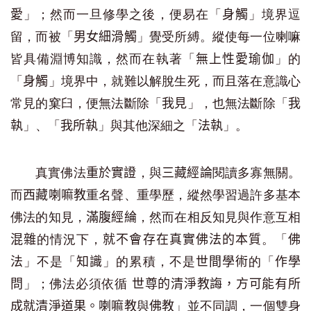
」；然而一旦修學之後，便易在「
」境界逗
愛
身觸
留，而被「
」覺受所縛。縱使每一位喇嘛
男女細滑觸
皆具備淵博知識，然而在執著「
」的
無上性愛瑜伽
「
」境界中，就難以解脫生死，而且落在意識心
身觸
常見的窠臼，便無法斷除「
」，也無法斷除「
我見
我
」、「
」與其他深細之「
」。
執
我所執
法執
真實佛法
，與
閱讀多寡無關。
重於實證
三藏經論
而
重名聲、重學歷，縱然學習過許多基本
西藏喇嘛教
佛法的知見，
，然而在相反知見與作意互相
滿腹經綸
的情況下，
。「
混雜
就不會存在真實佛法的本質
佛
」不是「
」的累積，不是
的「
法
知識
世間學術
作學
」；佛法必須依循
問
世尊的清淨教誨，方可能有所
與
」並不同調，一個雙身
成就清淨道果。喇嘛教
佛教