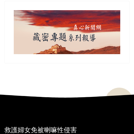
救護婦女免被喇嘛性侵害