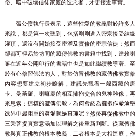
俗、暗中破壞信徒家庭的造惡者，才更接近事實。
張公僕執行長表示，這些性愛的教義對於許多人
來說，都是第一次聽到，包括剛剛進入密宗接受結緣
灌頂，還沒有開始接受密灌及實修的密宗信徒；然而
卻都可輕易於坊間的藏傳佛教的書籍中找到，達賴喇
嘛在近年公開印行的書籍中也是如此繼續教導著。至
於有心修習佛法的人，對於仿冒佛教的藏傳佛教實修
內容想要建立初步瞭解，建議先觀看一般西藏的唐
卡、曼荼羅、喇嘛廟的相互擁抱交合的鬼神雕像，再
來思索：
這樣的藏傳佛教，為何會認為擁抱作愛淪墮
？然後再從佛教中的
欲界中最粗重的貪愛就是真理呢
三乘菩提真實意涵加以理解之後重新判斷。從藏傳佛
教與真正佛教的根本教義，二者根本是大相逕庭，作