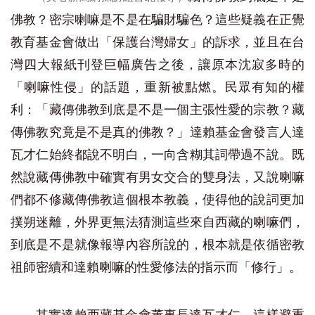
佛教？密宗喇嘛是不是在騙財騙色？這些疑義在正覺
教育基金會做出「保護台灣婦女」的訴求，並且在台
灣四大報紙刊登巨幅廣告之後，讓原本沈寂多時的
「喇嘛性侵」的話題，重新被點燃。民眾有知的權
利：「藏傳佛教到底是不是一個主張性愛的宗教？藏
傳佛教究竟是不是真的佛教？」達賴基金會發言人達
瓦才仁始終都說不明白，一向含糊其詞帶過不說。既
然說藏傳佛教中確實有男女交合的雙身法，又說喇嘛
們都不修藏傳佛教這個根本教義，使得他的說詞更加
撲朔迷離，外界更無法猜測這些來自西藏的喇嘛們，
到底是不是就像報導內容所說的，根本就是依循密教
祖師密續和達賴喇嘛的性愛修法的指示而「修行」。