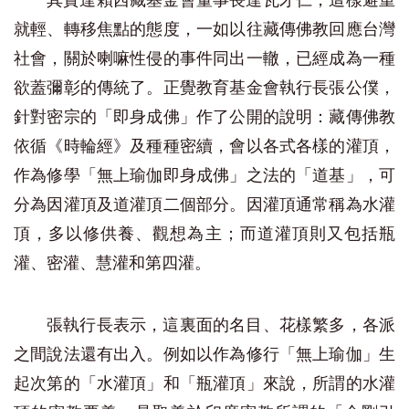
其實達賴西藏基金會董事長達瓦才仁，這樣避重
就輕、轉移焦點的態度，一如以往藏傳佛教回應台灣
社會，關於喇嘛性侵的事件同出一轍，已經成為一種
欲蓋彌彰的傳統了。正覺教育基金會執行長張公僕，
針對密宗的「即身成佛」作了公開的說明：藏傳佛教
依循《時輪經》及種種密續，會以各式各樣的灌頂，
作為修學「無上瑜伽即身成佛」之法的「道基」，可
分為因灌頂及道灌頂二個部分。因灌頂通常稱為水灌
頂，多以修供養、觀想為主；而道灌頂則又包括瓶
灌、密灌、慧灌和第四灌。
張執行長表示，這裏面的名目、花樣繁多，各派
之間說法還有出入。例如以作為修行「無上瑜伽」生
起次第的「水灌頂」和「瓶灌頂」來說，所謂的水灌