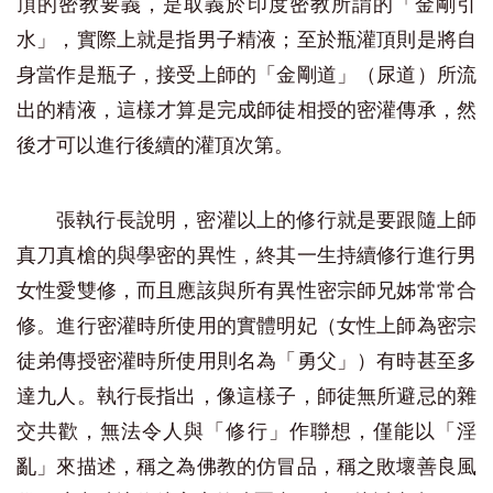
頂的密教要義，是取義於印度密教所謂的「金剛引
水」，實際上就是指男子精液；至於瓶灌頂則是將自
身當作是瓶子，接受上師的「金剛道」（尿道）所流
出的精液，這樣才算是完成師徒相授的密灌傳承，然
後才可以進行後續的灌頂次第。
張執行長說明，密灌以上的修行就是要跟隨上師
真刀真槍的與學密的異性，終其一生持續修行進行男
女性愛雙修，而且應該與所有異性密宗師兄姊常常合
修。進行密灌時所使用的實體明妃（女性上師為密宗
徒弟傳授密灌時所使用則名為「勇父」）有時甚至多
達九人。執行長指出，像這樣子，師徒無所避忌的雜
交共歡，無法令人與「修行」作聯想，僅能以「淫
亂」來描述，稱之為佛教的仿冒品，稱之敗壞善良風