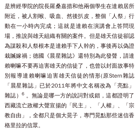
是辨經學院的院長羅桑嘉措和他兩個學生在達賴居所
附近，被人割喉、吸血、然後扒皮，整個「人祭」行
動在一小時內完成；這就是達賴在演講會上答問現
場，推說與雄天組織有關的案件。但是雄天信徒卻認
為謀殺和人祭根本是達賴手下人幹的，事後再以偽證
栽贓嫁禍；德國《晨星雜誌》還特別為此發聲，請達
賴喇嘛不要再迫害雄天的信徒了，也曾以封面故事特
別報導達賴喇嘛迫害雄天信徒的情形(原Stern雜誌
「晨星雜誌」已於2011年將中文名稱改為「亮點」
6
雜誌）
。無論是哪一方的說詞對或錯，這都證明了
西藏流亡政權大聲宣揚的「民主」、「人權」、「宗
教自由」，全都只是個大晃子，專門晃點那些迷信香
格里拉的信眾。