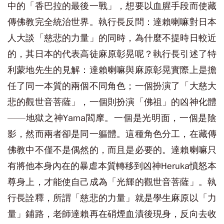
中的「香巴拉的最後一戰」，想要以血腥手段而使藏
傳佛教完全統治世界。執行長反問：達賴喇嘛對日本
人大談「慈悲的力量」的同時，為什麼不提時日較近
的，其日本的代表高徒麻原彰晃呢？執行長引述了特
利蒙地先生的見解：達賴喇嘛與麻原彰晃實際上是擔
任了同一本質的兩個不同角色；一個扮演了「大慈大
悲的觀世音菩薩」，一個則扮演「佛祖」的凶神化體
——地獄之神Yama閻摩。一個是光明面，一個是陰
影，然而兩者卻是同一軀體。這種角色分工，在藏傳
佛教中不僅不是偶然的，而且是必要的。達賴喇嘛只
有將他本身內在的暴虐本質轉移到凶神Heruka憤怒本
尊身上，才能使自己成為「光輝的觀世音菩薩」。執
行長詮釋，所謂「慈悲的力量」就是學生麻原以「力
量」鋪路，老師達賴再在硝煙血漬後現身，反向去收