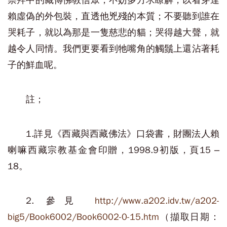
崇拜中的藏傳佛教信眾，不妨多方求瞭解，以看穿達
賴虛偽的外包裝，直透他兇殘的本質；不要聽到誰在
哭耗子，就以為那是一隻慈悲的貓；哭得越大聲，就
越令人同情。我們更要看到牠嘴角的觸鬚上還沾著耗
子的鮮血呢。
註；
1.詳見《西藏與西藏佛法》口袋書，財團法人賴
喇嘛西藏宗教基金會印贈，1998.9初版，頁15 –
18。
2. 參見
http://www.a202.idv.tw/a202-
big5/Book6002/Book6002-0-15.htm
（擷取日期：