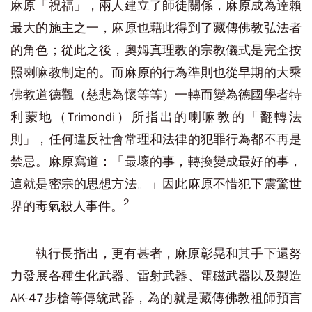
麻原「祝福」，兩人建立了師徒關係，麻原成為達賴
最大的施主之一，麻原也藉此得到了藏傳佛教弘法者
的角色；從此之後，奧姆真理教的宗教儀式是完全按
照喇嘛教制定的。而麻原的行為準則也從早期的大乘
佛教道德觀（慈悲為懷等等）一轉而變為德國學者特
利蒙地（Trimondi）所指出的喇嘛教的「翻轉法
則」，任何違反社會常理和法律的犯罪行為都不再是
禁忌。麻原寫道：「最壞的事，轉換變成最好的事，
這就是密宗的思想方法。」因此麻原不惜犯下震驚世
2
界的毒氣殺人事件。
執行長指出，更有甚者，麻原彰晃和其手下還努
力發展各種生化武器、雷射武器、電磁武器以及製造
AK-47步槍等傳統武器，為的就是藏傳佛教祖師預言