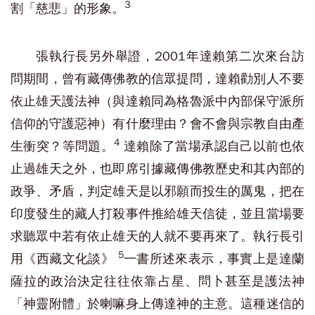
3
割「慈悲」的形象。
張執行長另外舉證，2001年達賴第二次來台訪
問期間，曾有藏傳佛教的信眾提問，達賴勸別人不要
依止雄天護法神（與達賴同為格魯派中內部保守派所
信仰的守護惡神）有什麼理由？會不會與宗教自由產
4
生衝突？等問題。
達賴除了當場承認自己以前也依
止過雄天之外，也即席引據藏傳佛教歷史和其內部的
政爭、矛盾，判定雄天是以邪願而投生的厲鬼，把在
印度發生的藏人打殺事件推給雄天信徒，並且當場要
求聽眾中若有依止雄天的人就不要再來了。執行長引
5
用《西藏文化談》
一書所述來表示，事實上是達蘭
薩拉的政治決定往往依靠占星、問卜甚至是護法神
「神靈附體」於喇嘛身上傳達神的主意。這種迷信的