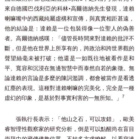
來自德國巴伐利亞的科林•高爾德納先生發現，達賴
喇嘛嘴中的西藏純屬虛構和宣傳，與真實相距甚遠，
他的結論是：達賴是一位包裝得像一位聖人的偽善
者。高爾德納感嘆：「儘管長時間來對達賴的批評不
斷，但是他在世界上所享有的，跨政治和跨世界觀的
聲望絲毫未被打破；他還是一如既往地被看作是和
平、寬容和沉浸在無邊智慧中而泰然自若的象徵。無
論達賴的言論是多麼的陳詞濫調，都會被當作是看透
紅塵的表現。這種對達賴喇嘛的完美化，完全是一種
7
虛幻的印象，是基於對事實利害的一無所知。」
張執行長表示：「他山之石，可以攻錯」，歐美
睿智理性觀察家的研究分析，倒是可以點醒尚在盲目