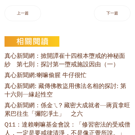
上一篇
下一篇
真心新聞網：掀開譚崔十四根本墮戒的神秘面
紗 第七則：探討第一墮戒施設因由（一）
真心新聞網:喇嘛偷腥 牛仔很忙
真心新聞網: 藏傳佛教盜用佛法名相的探討: 第
十六則─緣起性空
真心新聞網：係金ㄟ? 藏密大成就者—蔣貢拿旺
累巴往生「彌陀凈土」 之六
Q11：達賴喇嘛基金會說：「修習密法的受戒僧
人，一定是要戒律清淨，不是像正覺所說。」