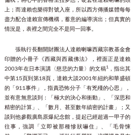
偏執，將心中的香格里拉夢想，硬套在達賴喇嘛的頭
上；而達賴也樂得對號入座，所以西方傳播媒體每每
盡力配合達賴宣傳機構，蓄意的編導演出；但真實的
情況是，表裡之間完全不是同一回事。
張執行長翻開財團法人達賴喇嘛西藏宗教基金會
印贈的小冊子《西藏與西藏佛法》，裡面正是達賴
1
2003年在日本演講〈慈悲的力量〉的文稿
，指出其
中第15頁到第18頁，達賴大談2001年紐約和華盛頓
的「911事件」，指責恐怖分子「有兇殘的心思」，
並有意無意談到：「極大的決心和衝動」、「深思和
精密的計算」、「數月、甚至數年縝密的計畫」；又
談到他參觀廣島原爆紀念館，提起已經超過一甲子的
往事，強調「立即被那種慘狀嚇住」、「毛骨悚