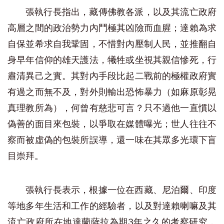
張執行長指出，藏傳佛教各派，以及其流亡政府
高層之間的政治勢力內鬥極其凶險而血腥；達賴為求
自保並希求自我鞏固，不惜對內壓制人民，並推翻自
身早年信仰的雄天護法，犧牲或坐視其親信慘死，行
肅清異己之實。其對內手段比起二戰前的極權政府實
有過之而無不及，對外則輸出恐怖暴力（如麻原彰晃
真理教所為），何曾有慈悲可言？只不過他一直慣以
偽善的面目來包裝，以爭取在媒體曝光；世人往往不
察而被虛偽的包裝所誤導，還一味在其眾多光環下盲
目崇拜。
張執行長表示，根據一位在西藏、尼泊爾、印度
等地多年生活和工作的經驗者，以及對達賴喇嘛及其
流亡政府所在地達蘭薩拉為期3年之久的考察研究，