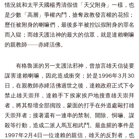
情況就和太平天國楊秀清假借「天父附身」一樣，也
是少數「高層」爭權內鬥，搶奪政教發言權的花招；
歷任被附身的喇嘛們，最後多半被控以假附身的罪名
而入獄；而雄天護法神的最大的信眾，就是達賴喇嘛
的親教師——赤絳活佛。
有格魯派的另一支護法邪神，曾放言雄天信徒要
謀害達賴喇嘛，因此造成衝突；於是1996年3月30
日，在親教師赤絳活佛過世之後，達賴政府正式下令
禁止雄天崇拜，達賴手下挨家挨戶地搜查雄天崇拜
者，將其祭壇全部搗毀，蒙面的打手在外道處毆打雄
天崇拜者；接著還有一連串的禁制、開除、恫嚇、謀
殺等行動，造成二派人馬互相武鬥。最血腥的事件是
1997年2月4日一位達賴的親信，雄天的反對者，也