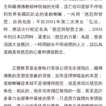
主和藏傳佛教精神領袖的光環，流亡在印度卻不停地
到世界各國趴趴走的達賴喇嘛，一向用「慈悲與智
慧」自我包裝；不但2001年第二次來台「弘法」
時，將該次行程定名為「慈悲與智慧之旅」；2003
年到日本訪問時，還更以〈慈悲的力量〉為題，發表
演講大放厥詞，一時間頗令不明就裡的人士，誤以為
達賴真有慈悲的心量和價值觀念。
正覺教育基金會執行長張公僕先生便指出，藏傳
佛教刻意塑造形象的背後，反而是猙獰噬血的本質；
達賴喇嘛從來就不是個懂得慈悲，或是表現出慈悲的
角色；相反的，他非但有殘忍無情的一面，甚至是許
多暴力血腥事件幕後的黑手；只是西方媒體向來慣寵