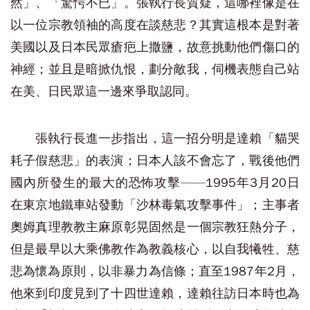
然」、「驚愕不已」。張執行長質疑，這哪裡像是在
以一位宗教領袖的高度在談慈悲？其實這根本是對著
美國以及日本民眾瘡疤上撒鹽，故意挑動他們傷口的
神經；並且是暗掀仇恨，劃分敵我，伺機表態自己站
在美、日民眾這一邊來爭取認同。
張執行長進一步指出，這一招分明是達賴「貓哭
耗子假慈悲」的表演；日本人該不會忘了，戰後他們
國內所發生的最大的恐怖攻擊——1995年3月20日
在東京地鐵車站發動「沙林毒氣攻擊事件」；主事者
奧姆真理教教主麻原彰晃固然是一個宗教狂熱分子，
但是最早以大乘佛教作為教義核心，以自我犧牲、慈
悲為懷為原則，以非暴力為信條；直至1987年2月，
他來到印度見到了十四世達賴，達賴往訪日本時也為