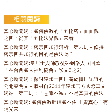
真心新聞網：藏傳佛教的「五輪塔」面面觀
之四‧從其「五輪法界觀」來看
真心新聞網：密宗四加行辨析 第六則－修持
密宗四共加行的目的是佛法嗎？
真心新聞網:當居士與佛教徒碰到俗人（回應
「在台西藏人福利協會」謗文5之2）
真心新聞網：探討達賴十四世關於轉世認證的
公開聲明文－取材自2011年達賴官方國際華文
網站 第三則：「意識不滅」不是真實的佛法
真心新聞網: 藏傳佛教腥羶藏不住 正覺真心自有
陽光來