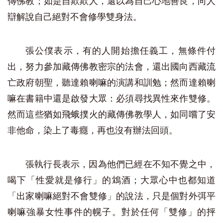
傳佛教；如是自欺欺人，還以為自己心地善良，向人
辯解說自己絕對不會修學雙身法。
張公僕表示，有的人開始擔任義工，無條件付
出，努力參加藏傳佛教密宗的法會，還出國向西藏流
亡政府朝聖，聽達賴喇嘛的演講和訓勉；然而達賴喇
嘛在書籍中還是啟發大眾：必須尋找異性來作雙修。
然而這些猶如飛蛾撲火的藏傳佛教學人，如同嚐了安
非他命，染上了毒癮，再也沒有辦法回頭。
張執行長表示，因為他們已經在不知不覺之中，
喝下「性愛就是修行」的鴆酒；大眾心中也都知道
「出家喇嘛絕對不會雙修」的說法，只是個對外弭平
喇嘛強暴女性事件的幌子。對於任何「雙修」的抨