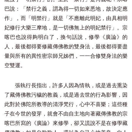
巴說：「禁行之義，謂為得一切如來悉地，故決定應
作」，而「明禁行」就是「不應離此明妃，由具相明
妃修行大樂三摩地，是一切佛無上的明妃禁行」。宗
喀巴也說得夠明白了，換句話說，修學《廣論》的
人，最後都得要修藏傳佛教的雙身法，最後都得要盡
量與所有的異性密宗師兄姊們，一一合修雙身法的樂
空雙運。
張執行長指出，許多人因為情執，或是過去熏染
了藏傳佛教污穢的教義，或是過去世的行為影響，因
此對於佛陀所教導的清淨梵行，心中不喜樂；這些種
子在今世的發芽，就會不由自主地向著藏傳佛教的宗
喀巴所寫的《廣論》來修學，卻又謊說不是在修學藏