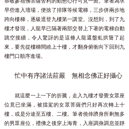
恭敬參禮佛菩薩舍利的勤懇心行可見一斑。筆者為求
早些進入壇場，便捨了排隊等候電梯，三步併兩步地
跨向樓梯，逐級逕登九樓第一講堂。沒想到，到了九
樓才發現，人龍早已隔著兩部交替上下著的電梯自動
跳空接續，令人驚訝的是這條人龍還盤虬拱聳了起
來，要先從樓梯間繞上十樓，才翻身俯衝向下回到九
樓門口順序進場。
忙中有序諸法莊嚴 無相念佛正好攝心
就這麼一上一下的折騰，走入九樓才發覺女眾座
位竟已坐滿，被擋駕的女眾菩薩們只好再次轉上十
樓，或是分途至五樓、二樓。筆者僥倖躋身所剩無多
的男眾座位，禮佛之後穿上海青，入座調身調息並靜