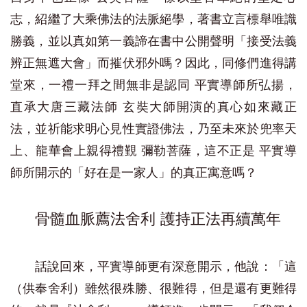
志，紹繼了大乘佛法的法脈絕學，著書立言標舉唯識
勝義，並以真如第一義諦在書中公開聲明「接受法義
辨正無遮大會」而摧伏邪外嗎？因此，同修們進得講
堂來，一禮一拜之間無非是認同 平實導師所弘揚，
直承大唐三藏法師 玄奘大師開演的真心如來藏正
法，並祈能求明心見性實證佛法，乃至未來於兜率天
上、龍華會上親得禮覲 彌勒菩薩，這不正是 平實導
師所開示的「好在是一家人」的真正寓意嗎？
骨髓血脈薦法舍利 護持正法再續萬年
話說回來，平實導師更有深意開示，他說：「這
（供奉舍利）雖然很殊勝、很難得，但是還有更難得