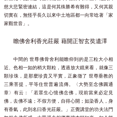
慈大悲緊密連結，這是何其殊勝希有難得，又何其親
切實在，無怪乎長久以來中土地區都一向常唸著「家
家觀世音」。
瞻佛舍利香光莊嚴 藉開正智玄奘遺澤
中間的 世尊佛骨舍利能瞻仰到的是三粒大小相
近、色相一如的稍大顆粒，透過放大鏡來看，就像三
顆珍珠，是那麼珍貴又平實，正象徵了 世尊垂教的
三乘菩提，平等住世普遍流傳。〈大勢至念佛圓通
章〉有云：「若眾生心憶佛念佛，現前當來必定見
佛，去佛不遠；不假方便，自得心開；如染香人，身
有香氣，此則名曰香光莊嚴。」正覺講堂的功夫法門