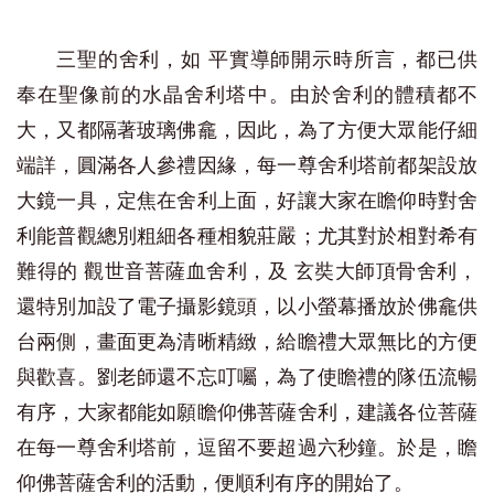
三聖的舍利，如 平實導師開示時所言，都已供
奉在聖像前的水晶舍利塔中。由於舍利的體積都不
大，又都隔著玻璃佛龕，因此，為了方便大眾能仔細
端詳，圓滿各人參禮因緣，每一尊舍利塔前都架設放
大鏡一具，定焦在舍利上面，好讓大家在瞻仰時對舍
利能普觀總別粗細各種相貌莊嚴；尤其對於相對希有
難得的 觀世音菩薩血舍利，及 玄奘大師頂骨舍利，
還特別加設了電子攝影鏡頭，以小螢幕播放於佛龕供
台兩側，畫面更為清晰精緻，給瞻禮大眾無比的方便
與歡喜。劉老師還不忘叮囑，為了使瞻禮的隊伍流暢
有序，大家都能如願瞻仰佛菩薩舍利，建議各位菩薩
在每一尊舍利塔前，逗留不要超過六秒鐘。於是，瞻
仰佛菩薩舍利的活動，便順利有序的開始了。