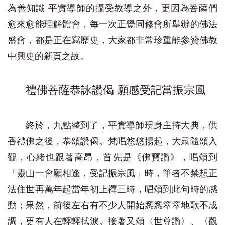
為善知識 平實導師的攝受教導之外，更因為菩薩們
愈來愈能理解體會，每一次正覺同修會所舉辦的佛法
盛會，都是正在寫歷史，大家都非常珍重能參贊佛教
中興史的新頁之故。
禮佛菩薩恭詠讚偈 願感受記當振宗風
終於，九點整到了，平實導師現身主持大典，供
香禮佛之後，恭頌讚偈。梵唱悠悠揚起，大眾隨頌入
觀，心緒也跟著高昂，首先是《佛寶讚》，唱頌到
「靈山一會願相逢，受記振宗風」時，筆者不禁想正
法住世再萬年起當年初上禪三時，唱頌到此句時的感
動；果然，前後左右有不少人開始窸窸窣窣地歌不成
調，更有人在輕輕拭淚。接著又頌〈世尊讚〉、〈觀