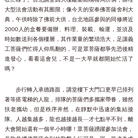
大型法會活動有其囿限；像今天的安奉佛菩薩舍利大
典，午供時除了佛前大供，台北地區參與的同修將近
2000人的盒餐要備辦、料理、裝載、輸運，並須及
時如數送到各個樓層，其作業量的繁瑣浩大，足讓義
工菩薩們忙得人仰馬翻的，可是眾菩薩都爭先恐後精
進發心，看看這會兒，不是一大早就都開始忙活了
嗎？
步行轉入承德路面，講堂樓下大門口更早已排列
著等搭電梯的人龍，排隊的菩薩們多攜家帶眷，雖然
扶老攜幼，但是秩序井然，在靜默中迅速的集結接
隊。人越集越多，龍也越接越長—才七點半不到，離
大會開始還有一個半小時哪！眾菩薩踴躍參加法會，