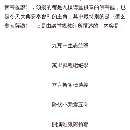
音菩薩讚〉，頌揚的都是九樓講堂供奉的佛菩薩，也
是今天大典安奉舍利的主角；其中最特別的是〈聖玄
奘菩薩讚〉，它是由講堂親教師所撰述的，內容是：
九死一生志益堅
萬里鵬程繼絕學
立言斬謝標勝義
降伏小乘震五印
開演唯識阿賴耶