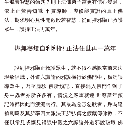
生般若智慧的鑰匙？則正法佛弟子當更有信心發願，
依止正覺善知識 平實導師，虔修能實證的真正佛
法，期求明心見性開啟般若智慧，從而摧邪顯正救護
眾生，護持正法再萬年。
燃無盡燈自利利他 正法住世再一萬年
說到摧邪顯正救護眾生，就不得不感慨當前末法
現象猖熾，外道六識論的邪說橫行於佛門中，廣泛誤
導眾生，乃至應驗 佛所預記，直接混入佛門作獅子
身中蟲者亦所在多有，情況之嚴重就連 世尊當年預
記時都因此而淚流兩行。其最為惡形惡狀者，殆為達
賴喇嘛及其所率四大派法王所弘傳之假藏傳佛教，不
僅以常見或斷見錯誤中觀之六識論外道邪說破壞 佛