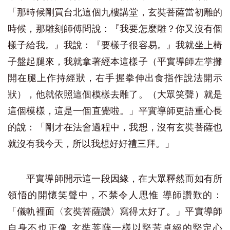
「那時候剛買台北這個九樓講堂，玄奘菩薩當初雕的
時候，那雕刻師傅問說：『我要怎麼雕？你又沒有個
樣子給我。』我說：『要樣子很容易。』我就坐上椅
子盤起腿來，我就拿著經本這樣子（平實導師左掌攤
開在腿上作持經狀，右手握拳伸出食指作說法開示
狀），他就依照這個模樣去雕了。（大眾笑聲）就是
這個模樣，這是一個直覺啦。」平實導師更語重心長
的說：「剛才在法會過程中，我想，沒有玄奘菩薩也
就沒有我今天，所以我想好好禮三拜。」
平實導師開示這一段因緣，在大眾釋然而如有所
領悟的開懷笑聲中，不禁令人思惟 導師讚歎的：
「儀軌裡面〈玄奘菩薩讚〉寫得太好了。」平實導師
自身不也正像 玄奘菩薩一樣以堅苦卓絕的堅定心