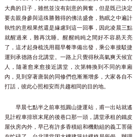
大典的日子，雖然並沒有刻意的興奮，但是既已決定
要去親身參與這殊勝難得的佛法盛會，熟眠之中遍計
執性的意根果然還是緣慮到這一回事，因此凌晨三點
就醒過來，難再沈睡。醒醒盹盹之間好不容易天亮
了，這才起身梳洗用罷早餐準備出發，乘公車接駁捷
運到承德路台北講堂。一路上只覺得秋高氣爽天候宜
人，隨著愈來愈接近講堂，次第轉換到不同的車廂
內，見到穿著唐裝的同修們也漸漸增多，大家各自不
打話，彼此心照相安而共趨相同的目的地。
早晨七點半之前車抵圓山捷運站，甫一出站就遙
見計程車排班末尾的後巷口那一頭，講堂承租的鐵皮
屋伙房內外，早已有許多香積組和機動組的義工菩薩
在忙碌了。台北講堂因大樓建築結構格局所侷，辦理