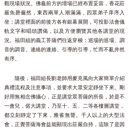
觀現場狀況。佛龕前方的壇場已經布置妥當，香花莊
嚴魚磬儼然，東西兩單人潮滿滿，四眾弟子庠序入
坐；講堂裡面的前後方各有銀幕展開，可投影法會儀
軌文字和唱頌讚偈，以及方便瀏覽其他各講堂的現
況。福田組的義工菩薩們往返穿梭：巡場的巡場、調
音的調音、連絡的連絡、引導的引導，忙而不亂井然
有序。
隨後，福田組長劉老師用麥克風向大家簡單介紹
典禮流程及注意事項，並要求大眾安定靜坐下來。剛
好用無相念佛攝心，正是講堂眾菩薩的所長，於是不
一會兒，偌大講堂，乃至十、五、二等各樓層講堂，
都立刻靜定了下來，雅雀無聲。千人以上的大型法
會，正覺菩薩海會益能顯現出莊嚴自持，這除了是因