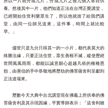
所以一片就分成九片，分成九片之後九個人各自供
養。然後其中一片，他們知道正法在台灣正覺講堂，
已經開始住世利樂眾生了，所以他就捨了給我們講
堂，由同一位師兄送來，這件事，時間上就比較
早。」
儘管只是九分只得其一的一小片，都代表莫大的
殊勝法緣，只要正法住世，眾生善根不滅，縱使歷經
世間風風雨雨，都能以誠意願心超越凡俗的種種恩
怨，由善信的手中恭敬地將歷劫的佛菩薩舍利呈獻到
正法道場來。
歷數今天大典中台北講堂現在佛龕上所供奉的佛
菩薩舍利及其示現因緣，平實導師表示：「這舍利雖