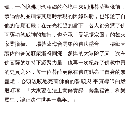
號，一心憶佛淨念相繼的心境中來到佛菩薩聖像前，
恭謁舍利並緬懷其應時示現的因緣殊勝，也印證了自
他的信願莊嚴；在光光相照的當下，各人都分潤了佛
菩薩功德威神的加持，也分承「受記振宗風」的如來
家業擔荷。一場菩薩海會雲集的佛法盛會，一樁龍天
護佑的香光莊嚴漸將圓滿，參與的大眾除了又一次在
佛菩薩的加持下凝聚力量，也再一次紀錄了佛教中興
的史頁之外，每一位菩薩更像在佛前點亮了自身的無
盡燈，心頭暖暖地亮著佛前的誓願與 平實導師的殷
殷叮嚀：「大家要在法上實修實證，修集福德、利樂
眾生，讓正法住世再一萬年。」