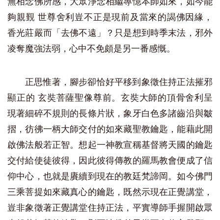
無相念佛所感，大眾淨念相繼專憶本師如來，如今能
夠親覲 世尊舍利豈不正是現前及當來的謁佛因緣，
香光莊嚴而「去佛不遠」？只是想到時季末法，邪外
凌奪魔強法弱，心中不免頗是另一番感慨。
正思惟著，腳步卻恰好平移到象徵住持正法摧邪
顯正的 玄奘菩薩聖像尊前。玄奘大師的頂骨舍利呈
現著細碎不規則的長條片狀，象牙白色多諸齒沿與皺
摺，彷彿一柄大師交付的如來藏聖教鑰匙，能藉此開
啟佛法般若正智。想起一神教宣稱基督將天國的鑰匙
交付給使徒彼得，因此彼得傳教的羅馬教會便成了信
仰中心，也就是賡續到現在的教廷梵諦岡。如今佛門
三乘菩提如來藏真心的鑰匙，既然示現在正覺講堂，
豈非象徵著正覺講堂住持正法，平實導師手握開啟眾