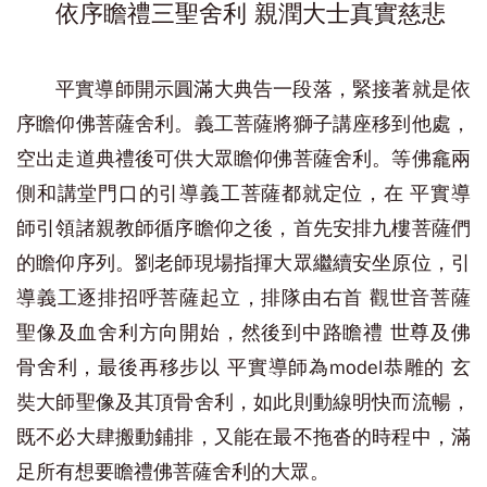
依序瞻禮三聖舍利 親潤大士真實慈悲
平實導師開示圓滿大典告一段落，緊接著就是依
序瞻仰佛菩薩舍利。義工菩薩將獅子講座移到他處，
空出走道典禮後可供大眾瞻仰佛菩薩舍利。等佛龕兩
側和講堂門口的引導義工菩薩都就定位，在 平實導
師引領諸親教師循序瞻仰之後，首先安排九樓菩薩們
的瞻仰序列。劉老師現場指揮大眾繼續安坐原位，引
導義工逐排招呼菩薩起立，排隊由右首 觀世音菩薩
聖像及血舍利方向開始，然後到中路瞻禮 世尊及佛
骨舍利，最後再移步以 平實導師為model恭雕的 玄
奘大師聖像及其頂骨舍利，如此則動線明快而流暢，
既不必大肆搬動鋪排，又能在最不拖沓的時程中，滿
足所有想要瞻禮佛菩薩舍利的大眾。