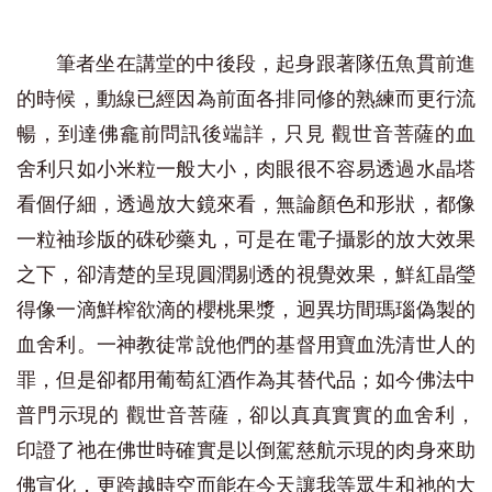
筆者坐在講堂的中後段，起身跟著隊伍魚貫前進
的時候，動線已經因為前面各排同修的熟練而更行流
暢，到達佛龕前問訊後端詳，只見 觀世音菩薩的血
舍利只如小米粒一般大小，肉眼很不容易透過水晶塔
看個仔細，透過放大鏡來看，無論顏色和形狀，都像
一粒袖珍版的硃砂藥丸，可是在電子攝影的放大效果
之下，卻清楚的呈現圓潤剔透的視覺效果，鮮紅晶瑩
得像一滴鮮榨欲滴的櫻桃果漿，迥異坊間瑪瑙偽製的
血舍利。一神教徒常說他們的基督用寶血洗清世人的
罪，但是卻都用葡萄紅酒作為其替代品；如今佛法中
普門示現的 觀世音菩薩，卻以真真實實的血舍利，
印證了祂在佛世時確實是以倒駕慈航示現的肉身來助
佛宣化，更跨越時空而能在今天讓我等眾生和祂的大