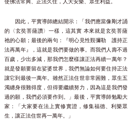
使佛法常興、正法久住，人天安樂、眾生利益。
因此，平實導師總結開示：「我們應當像剛才誦
的〈玄奘菩薩讚〉一樣，這其實 本來就是玄奘菩薩
祂的心願；最後的兩句：『明心見性覲彌勒 護持正
法再萬年』，這就是我們要做的事。而我們人壽不過
百歲，少出多減，那我們怎麼樣讓正法再續一萬年？
就是發願要留在娑婆世界，我們無論如何要住持正法
讓它到最後一萬年。雖然正法住世非常困難，眾生五
濁纏身很難得度，但得要繼續努力，因為這是我們發
過的願，我們必須要作到。」最後，平實導師勉勵大
家：「大家要在法上實修實證，修集福德、利樂眾
生，讓正法住世再一萬年。」