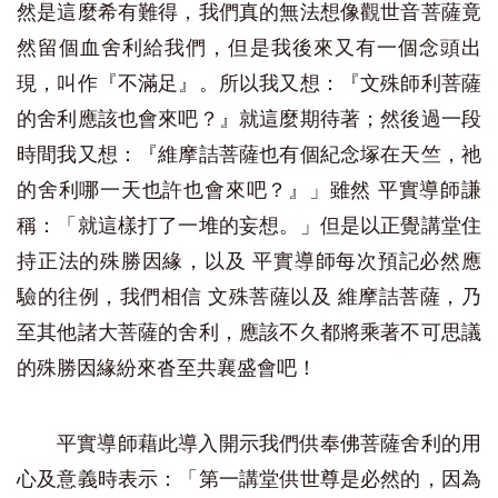
然是這麼希有難得，我們真的無法想像觀世音菩薩竟
然留個血舍利給我們，但是我後來又有一個念頭出
現，叫作『不滿足』。所以我又想：『文殊師利菩薩
的舍利應該也會來吧？』就這麼期待著；然後過一段
時間我又想：『維摩詰菩薩也有個紀念塚在天竺，祂
的舍利哪一天也許也會來吧？』」雖然 平實導師謙
稱：「就這樣打了一堆的妄想。」但是以正覺講堂住
持正法的殊勝因緣，以及 平實導師每次預記必然應
驗的往例，我們相信 文殊菩薩以及 維摩詰菩薩，乃
至其他諸大菩薩的舍利，應該不久都將乘著不可思議
的殊勝因緣紛來沓至共襄盛會吧！
平實導師藉此導入開示我們供奉佛菩薩舍利的用
心及意義時表示：「第一講堂供世尊是必然的，因為