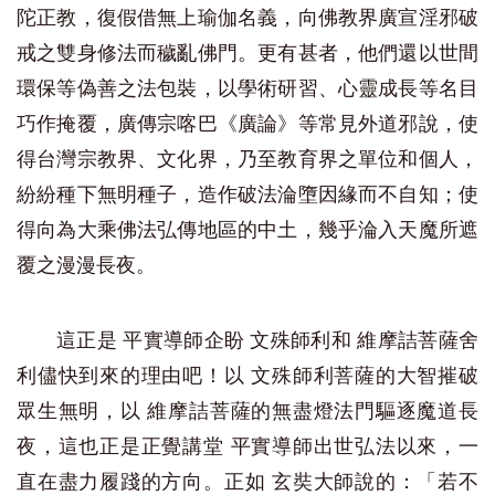
陀正教，復假借無上瑜伽名義，向佛教界廣宣淫邪破
戒之雙身修法而穢亂佛門。更有甚者，他們還以世間
環保等偽善之法包裝，以學術研習、心靈成長等名目
巧作掩覆，廣傳宗喀巴《廣論》等常見外道邪說，使
得台灣宗教界、文化界，乃至教育界之單位和個人，
紛紛種下無明種子，造作破法淪墮因緣而不自知；使
得向為大乘佛法弘傳地區的中土，幾乎淪入天魔所遮
覆之漫漫長夜。
這正是 平實導師企盼 文殊師利和 維摩詰菩薩舍
利儘快到來的理由吧！以 文殊師利菩薩的大智摧破
眾生無明，以 維摩詰菩薩的無盡燈法門驅逐魔道長
夜，這也正是正覺講堂 平實導師出世弘法以來，一
直在盡力履踐的方向。正如 玄奘大師說的：「若不