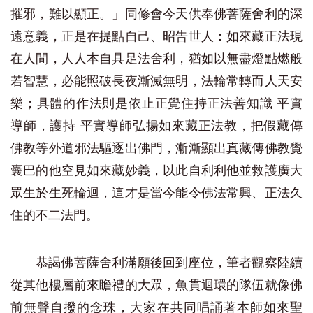
摧邪，難以顯正。」同修會今天供奉佛菩薩舍利的深
遠意義，正是在提點自己、昭告世人：如來藏正法現
在人間，人人本自具足法舍利，猶如以無盡燈點燃般
若智慧，必能照破長夜漸滅無明，法輪常轉而人天安
樂；具體的作法則是依止正覺住持正法善知識 平實
導師，護持 平實導師弘揚如來藏正法教，把假藏傳
佛教等外道邪法驅逐出佛門，漸漸顯出真藏傳佛教覺
囊巴的他空見如來藏妙義，以此自利利他並救護廣大
眾生於生死輪迴，這才是當今能令佛法常興、正法久
住的不二法門。
恭謁佛菩薩舍利滿願後回到座位，筆者觀察陸續
從其他樓層前來瞻禮的大眾，魚貫迴環的隊伍就像佛
前無聲自撥的念珠，大家在共同唱誦著本師如來聖