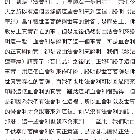
的，就是『法舍利』。」導師進一步開示：「我們今
天之所以有這個因緣請這些舍利來到這裡，證明《法
華經》當年觀世音菩薩與世尊的對答，是歷史上、佛
教史上真實存在的事，但是最後仍然要由法舍利來證
明這一點。血舍利是證明了這一個事實，可是血舍利
的正真與如實，卻是要由法舍利來證明。我們《妙法
蓮華經》講完了〈普門品〉之後呢，正好印證了這個
事實：用這個血舍利來作印證，證明觀世音菩薩是佛
世真實存在的菩薩，而我們也用法舍利可以回過頭來
印證這個血舍利的真實。雖然這顆血舍利很難得，但
是卻因為我們有法舍利在這裡，所以血舍利以及世尊
的骨舍利才會跟著來到這裡。如果沒有法舍利的話，
那麼，這一些舍利也就不會來到。」至此，我們明白
了供奉佛菩薩舍利的真正意涵，是要發心護持正法，