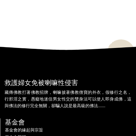
救護婦女免被喇嘛性侵害
藏傳佛教打著佛教招牌，喇嘛披著佛教僧寶的外衣，假修行之名，
行邪淫之實，愚癡地迷信男女性交的雙身法可以使人即身成佛，這
與佛法的修行完全無關，卻騙人說是最高級的佛法......
基金會
基金會的緣起與宗旨