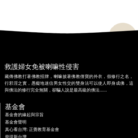
救護婦女免被喇嘛性侵害
藏傳佛教打著佛教招牌，喇嘛披著佛教僧寶的外衣，假修行之名，
行邪淫之實，愚癡地迷信男女性交的雙身法可以使人即身成佛，這
與佛法的修行完全無關，卻騙人說是最高級的佛法......
基金會
基金會的緣起與宗旨
基金會聲明
真心看台灣: 正覺教育基金會
發現新台灣