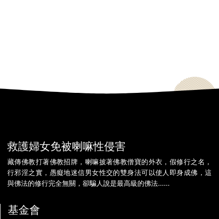
救護婦女免被喇嘛性侵害
藏傳佛教打著佛教招牌，喇嘛披著佛教僧寶的外衣，假修行之名，
行邪淫之實，愚癡地迷信男女性交的雙身法可以使人即身成佛，這
與佛法的修行完全無關，卻騙人說是最高級的佛法......
基金會