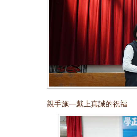
親手施—獻上真誠的祝福