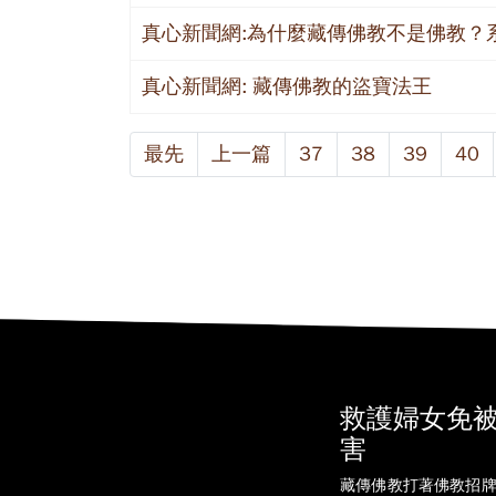
真心新聞網:為什麼藏傳佛教不是佛教？
真心新聞網: 藏傳佛教的盜寶法王
最先
上一篇
37
38
39
40
救護婦女免
害
藏傳佛教打著佛教招