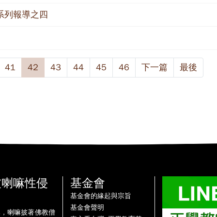
系列報導之四
41
42
43
44
45
46
下一篇
最後
被喇嘛性侵
基金會
基金會的緣起與宗旨
基金會聲明
牌，喇嘛披著佛教僧