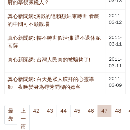
03-13
府的幕後藏鏡人？
2011-
真心新聞網:演戲的達賴想結束轉世 看戲
03-12
的中國可不願散場
2011-
真心新聞網: 轉不轉世假活佛 退不退休泥
03-11
菩薩
2011-
真心新聞網: 台灣人民真的被騙夠了!
03-11
2011-
真心新聞網: 白天是眾人膜拜的心靈導
03-09
師 夜晚變身為尋芳問柳的嫖客
最
上
42
43
44
45
46
47
48
先
一
篇