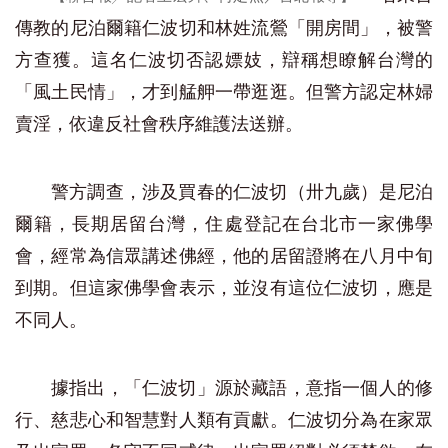
傳教的尼泊爾籍仁波切和林姓流鶯「開房間」，被警
方查獲。這名仁波切否認嫖妓，辯稱想瞭解台灣的
「風土民情」，才到艋舺一帶逛逛。但警方認定林婦
賣淫，依違反社會秩序維護法送辦。
警方調查，涉及買春的仁波切（卅九歲）是尼泊
爾籍，長期居留台灣，住處登記在台北市一家佛學
會，經常為信眾講述佛經，他的居留證將在八月中旬
到期。但這家佛學會表示，並沒有這位仁波切，應是
不同人。
據指出，「仁波切」源於藏語，意指一個人的修
行、慈悲心和智慧對人類有貢獻。仁波切分為在家眾