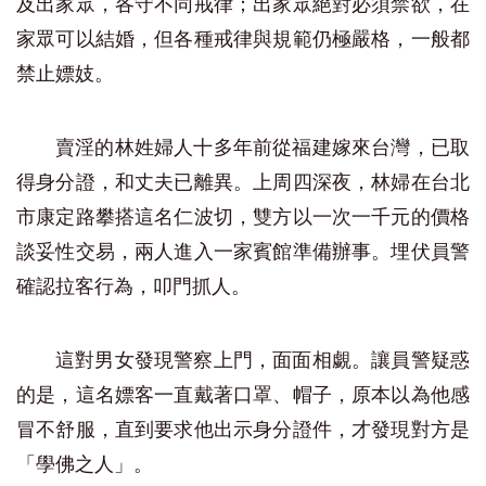
及出家眾，各守不同戒律；出家眾絕對必須禁欲，在
家眾可以結婚，但各種戒律與規範仍極嚴格，一般都
禁止嫖妓。
賣淫的林姓婦人十多年前從福建嫁來台灣，已取
得身分證，和丈夫已離異。上周四深夜，林婦在台北
市康定路攀搭這名仁波切，雙方以一次一千元的價格
談妥性交易，兩人進入一家賓館準備辦事。埋伏員警
確認拉客行為，叩門抓人。
這對男女發現警察上門，面面相覷。讓員警疑惑
的是，這名嫖客一直戴著口罩、帽子，原本以為他感
冒不舒服，直到要求他出示身分證件，才發現對方是
「學佛之人」。