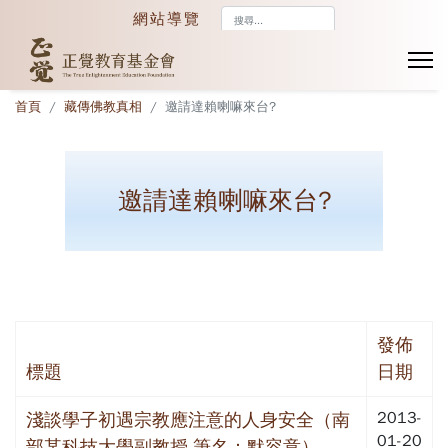
搜
網站導覽
尋...
首頁
藏傳佛教真相
邀請達賴喇嘛來台?
邀請達賴喇嘛來台?
發佈
標題
日期
2013-
淺談學子初遇宗教應注意的人身安全（南
01-20
部某科技大學副教授 筆名：默容意）